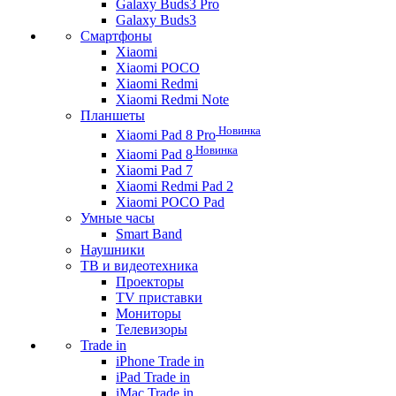
Galaxy Buds3 Pro
Galaxy Buds3
Смартфоны
Xiaomi
Xiaomi POCO
Xiaomi Redmi
Xiaomi Redmi Note
Планшеты
Новинка
Xiaomi Pad 8 Pro
Новинка
Xiaomi Pad 8
Xiaomi Pad 7
Xiaomi Redmi Pad 2
Xiaomi POCO Pad
Умные часы
Smart Band
Наушники
ТВ и видеотехника
Проекторы
TV приставки
Мониторы
Телевизоры
Trade in
iPhone Trade in
iPad Trade in
iMac Trade in