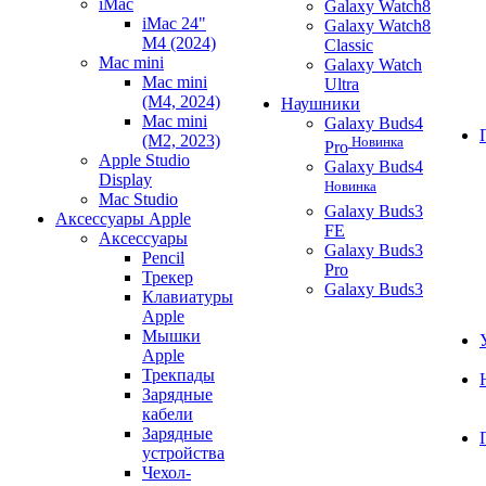
iMac
Galaxy Watch8
iMac 24"
Galaxy Watch8
M4 (2024)
Classic
Mac mini
Galaxy Watch
Mac mini
Ultra
(M4, 2024)
Наушники
Mac mini
Galaxy Buds4
(M2, 2023)
Новинка
Pro
Apple Studio
Galaxy Buds4
Display
Новинка
Mac Studio
Galaxy Buds3
Аксессуары Apple
FE
Аксессуары
Galaxy Buds3
Pencil
Pro
Трекер
Galaxy Buds3
Клавиатуры
Apple
Мышки
Apple
Трекпады
Зарядные
кабели
Зарядные
устройства
Чехол-