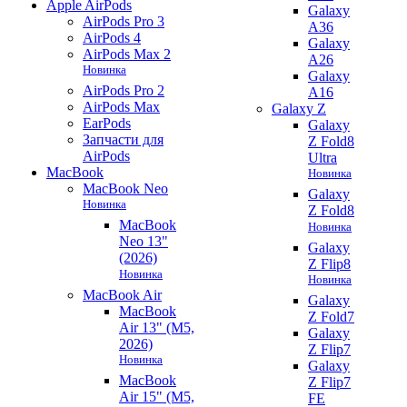
Apple AirPods
Galaxy
AirPods Pro 3
A36
AirPods 4
Galaxy
AirPods Max 2
A26
Новинка
Galaxy
AirPods Pro 2
A16
AirPods Max
Galaxy Z
EarPods
Galaxy
Запчасти для
Z Fold8
AirPods
Ultra
MacBook
Новинка
MacBook Neo
Galaxy
Новинка
Z Fold8
MacBook
Новинка
Neo 13"
Galaxy
(2026)
Z Flip8
Новинка
Новинка
MacBook Air
Galaxy
MacBook
Z Fold7
Air 13" (M5,
Galaxy
2026)
Z Flip7
Новинка
Galaxy
MacBook
Z Flip7
Air 15" (M5,
FE