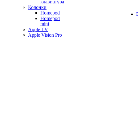
клавиатура
Колонки
Homepod
Homepod
mini
Apple TV
Apple Vision Pro