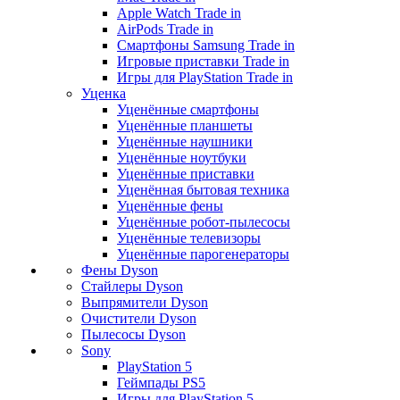
Apple Watch Trade in
AirPods Trade in
Смартфоны Samsung Trade in
Игровые приставки Trade in
Игры для PlayStation Trade in
Уценка
Уценённые смартфоны
Уценённые планшеты
Уценённые наушники
Уценённые ноутбуки
Уценённые приставки
Уценённая бытовая техника
Уценённые фены
Уценённые робот-пылесосы
Уценённые телевизоры
Уценённые парогенераторы
Фены Dyson
Стайлеры Dyson
Выпрямители Dyson
Очистители Dyson
Пылесосы Dyson
Sony
PlayStation 5
Геймпады PS5
Игры для PlayStation 5