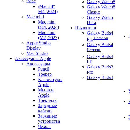
iMac
Galaxy Watch8
iMac 24"
Galaxy Watch8
M4 (2024)
Classic
Mac mini
Galaxy Watch
Mac mini
Ultra
(M4, 2024)
Наушники
Mac mini
Galaxy Buds4
(M2, 2023)
Новинка
Pro
Apple Studio
Galaxy Buds4
Display
Новинка
Mac Studio
Galaxy Buds3
Аксессуары Apple
FE
Аксессуары
Galaxy Buds3
Pencil
Pro
Трекер
Galaxy Buds3
Клавиатуры
Apple
Мышки
Apple
Трекпады
Зарядные
кабели
Зарядные
устройства
Чехол-