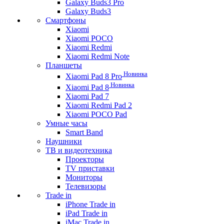
Galaxy Buds3 Pro
Galaxy Buds3
Смартфоны
Xiaomi
Xiaomi POCO
Xiaomi Redmi
Xiaomi Redmi Note
Планшеты
Новинка
Xiaomi Pad 8 Pro
Новинка
Xiaomi Pad 8
Xiaomi Pad 7
Xiaomi Redmi Pad 2
Xiaomi POCO Pad
Умные часы
Smart Band
Наушники
ТВ и видеотехника
Проекторы
TV приставки
Мониторы
Телевизоры
Trade in
iPhone Trade in
iPad Trade in
iMac Trade in