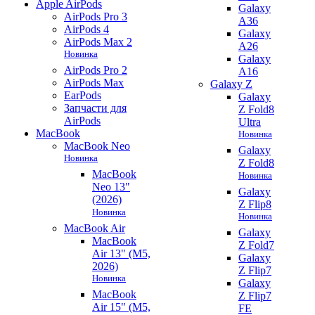
Apple AirPods
Galaxy
AirPods Pro 3
A36
AirPods 4
Galaxy
AirPods Max 2
A26
Новинка
Galaxy
AirPods Pro 2
A16
AirPods Max
Galaxy Z
EarPods
Galaxy
Запчасти для
Z Fold8
AirPods
Ultra
MacBook
Новинка
MacBook Neo
Galaxy
Новинка
Z Fold8
MacBook
Новинка
Neo 13"
Galaxy
(2026)
Z Flip8
Новинка
Новинка
MacBook Air
Galaxy
MacBook
Z Fold7
Air 13" (M5,
Galaxy
2026)
Z Flip7
Новинка
Galaxy
MacBook
Z Flip7
Air 15" (M5,
FE