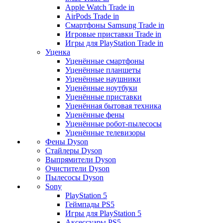
Apple Watch Trade in
AirPods Trade in
Смартфоны Samsung Trade in
Игровые приставки Trade in
Игры для PlayStation Trade in
Уценка
Уценённые смартфоны
Уценённые планшеты
Уценённые наушники
Уценённые ноутбуки
Уценённые приставки
Уценённая бытовая техника
Уценённые фены
Уценённые робот-пылесосы
Уценённые телевизоры
Фены Dyson
Стайлеры Dyson
Выпрямители Dyson
Очистители Dyson
Пылесосы Dyson
Sony
PlayStation 5
Геймпады PS5
Игры для PlayStation 5
Аксессуары PS5