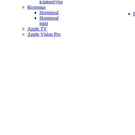
клавиатура
Колонки
Homepod
Homepod
mini
Apple TV
Apple Vision Pro