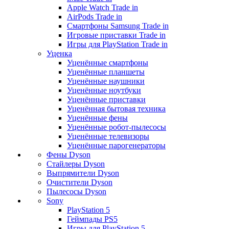
Apple Watch Trade in
AirPods Trade in
Смартфоны Samsung Trade in
Игровые приставки Trade in
Игры для PlayStation Trade in
Уценка
Уценённые смартфоны
Уценённые планшеты
Уценённые наушники
Уценённые ноутбуки
Уценённые приставки
Уценённая бытовая техника
Уценённые фены
Уценённые робот-пылесосы
Уценённые телевизоры
Уценённые парогенераторы
Фены Dyson
Стайлеры Dyson
Выпрямители Dyson
Очистители Dyson
Пылесосы Dyson
Sony
PlayStation 5
Геймпады PS5
Игры для PlayStation 5