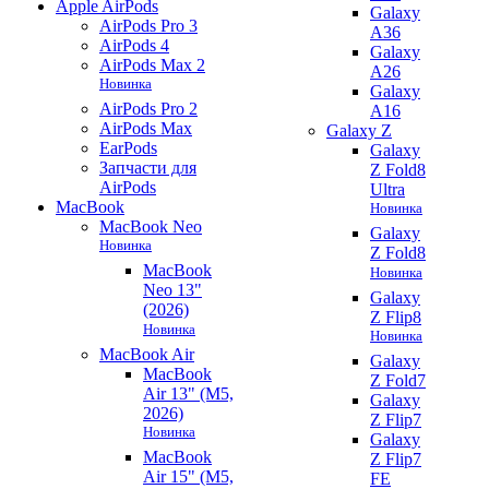
Apple AirPods
Galaxy
AirPods Pro 3
A36
AirPods 4
Galaxy
AirPods Max 2
A26
Новинка
Galaxy
AirPods Pro 2
A16
AirPods Max
Galaxy Z
EarPods
Galaxy
Запчасти для
Z Fold8
AirPods
Ultra
MacBook
Новинка
MacBook Neo
Galaxy
Новинка
Z Fold8
MacBook
Новинка
Neo 13"
Galaxy
(2026)
Z Flip8
Новинка
Новинка
MacBook Air
Galaxy
MacBook
Z Fold7
Air 13" (M5,
Galaxy
2026)
Z Flip7
Новинка
Galaxy
MacBook
Z Flip7
Air 15" (M5,
FE