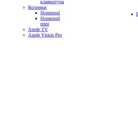
клавиатура
Колонки
Homepod
Homepod
mini
Apple TV
Apple Vision Pro