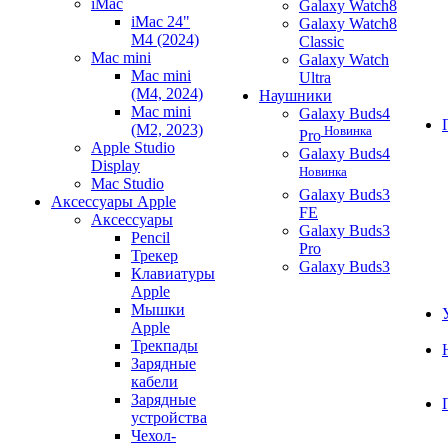
iMac
Galaxy Watch8
iMac 24"
Galaxy Watch8
M4 (2024)
Classic
Mac mini
Galaxy Watch
Mac mini
Ultra
(M4, 2024)
Наушники
Mac mini
Galaxy Buds4
(M2, 2023)
Новинка
Pro
Apple Studio
Galaxy Buds4
Display
Новинка
Mac Studio
Galaxy Buds3
Аксессуары Apple
FE
Аксессуары
Galaxy Buds3
Pencil
Pro
Трекер
Galaxy Buds3
Клавиатуры
Apple
Мышки
Apple
Трекпады
Зарядные
кабели
Зарядные
устройства
Чехол-