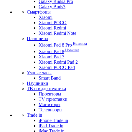
Galaxy Buds3 Pro
Galaxy Buds3
Смартфоны
Xiaomi
Xiaomi POCO
Xiaomi Redmi
Xiaomi Redmi Note
Планшеты
Новинка
Xiaomi Pad 8 Pro
Новинка
Xiaomi Pad 8
Xiaomi Pad 7
Xiaomi Redmi Pad 2
Xiaomi POCO Pad
Умные часы
Smart Band
Наушники
ТВ и видеотехника
Проекторы
TV приставки
Мониторы
Телевизоры
Trade in
iPhone Trade in
iPad Trade in
iMac Trade in