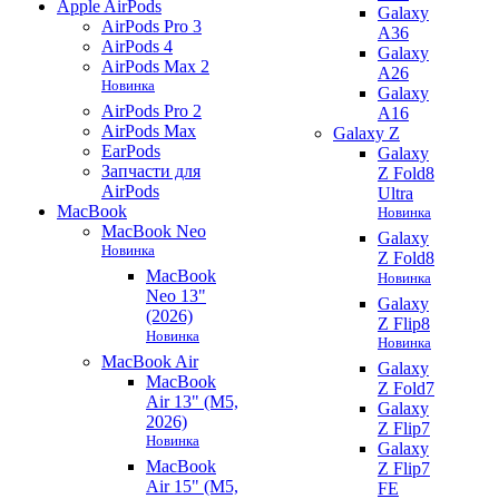
Apple AirPods
Galaxy
AirPods Pro 3
A36
AirPods 4
Galaxy
AirPods Max 2
A26
Новинка
Galaxy
AirPods Pro 2
A16
AirPods Max
Galaxy Z
EarPods
Galaxy
Запчасти для
Z Fold8
AirPods
Ultra
MacBook
Новинка
MacBook Neo
Galaxy
Новинка
Z Fold8
MacBook
Новинка
Neo 13"
Galaxy
(2026)
Z Flip8
Новинка
Новинка
MacBook Air
Galaxy
MacBook
Z Fold7
Air 13" (M5,
Galaxy
2026)
Z Flip7
Новинка
Galaxy
MacBook
Z Flip7
Air 15" (M5,
FE