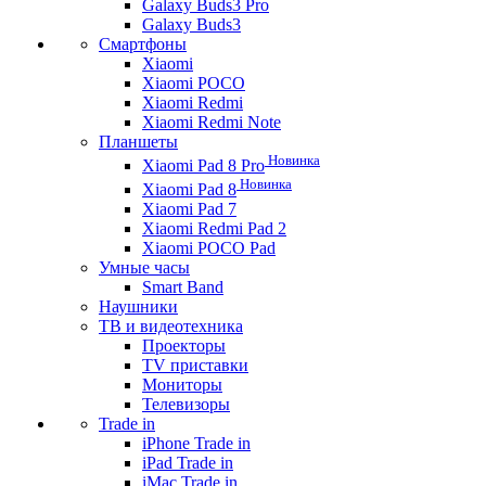
Galaxy Buds3 Pro
Galaxy Buds3
Смартфоны
Xiaomi
Xiaomi POCO
Xiaomi Redmi
Xiaomi Redmi Note
Планшеты
Новинка
Xiaomi Pad 8 Pro
Новинка
Xiaomi Pad 8
Xiaomi Pad 7
Xiaomi Redmi Pad 2
Xiaomi POCO Pad
Умные часы
Smart Band
Наушники
ТВ и видеотехника
Проекторы
TV приставки
Мониторы
Телевизоры
Trade in
iPhone Trade in
iPad Trade in
iMac Trade in