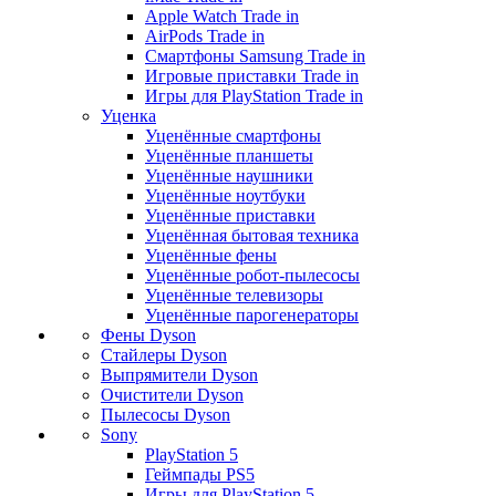
Apple Watch Trade in
AirPods Trade in
Смартфоны Samsung Trade in
Игровые приставки Trade in
Игры для PlayStation Trade in
Уценка
Уценённые смартфоны
Уценённые планшеты
Уценённые наушники
Уценённые ноутбуки
Уценённые приставки
Уценённая бытовая техника
Уценённые фены
Уценённые робот-пылесосы
Уценённые телевизоры
Уценённые парогенераторы
Фены Dyson
Стайлеры Dyson
Выпрямители Dyson
Очистители Dyson
Пылесосы Dyson
Sony
PlayStation 5
Геймпады PS5
Игры для PlayStation 5