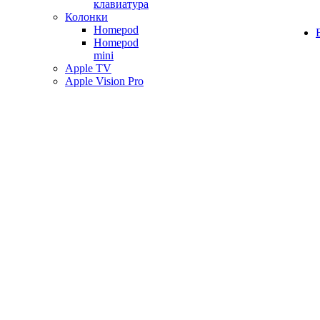
клавиатура
Колонки
Homepod
Homepod
mini
Apple TV
Apple Vision Pro