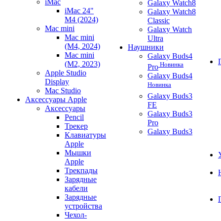
iMac
Galaxy Watch8
iMac 24"
Galaxy Watch8
M4 (2024)
Classic
Mac mini
Galaxy Watch
Mac mini
Ultra
(M4, 2024)
Наушники
Mac mini
Galaxy Buds4
(M2, 2023)
Новинка
Pro
Apple Studio
Galaxy Buds4
Display
Новинка
Mac Studio
Galaxy Buds3
Аксессуары Apple
FE
Аксессуары
Galaxy Buds3
Pencil
Pro
Трекер
Galaxy Buds3
Клавиатуры
Apple
Мышки
Apple
Трекпады
Зарядные
кабели
Зарядные
устройства
Чехол-