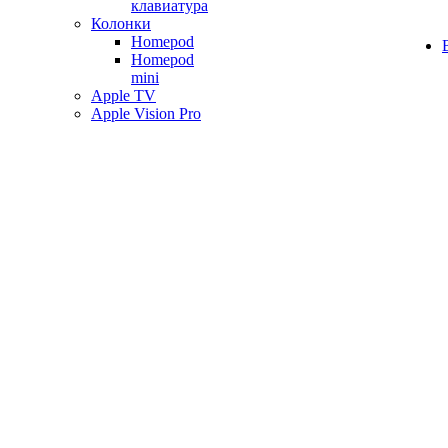
клавиатура
Колонки
Homepod
Homepod
mini
Apple TV
Apple Vision Pro