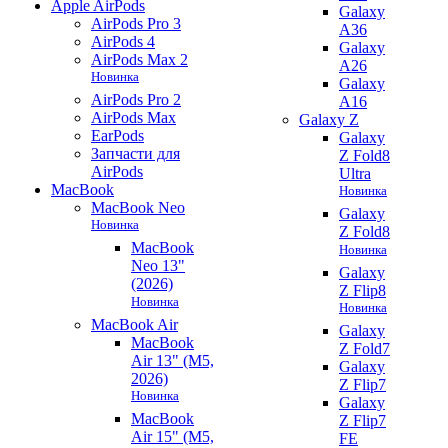
Apple AirPods
Galaxy
AirPods Pro 3
A36
AirPods 4
Galaxy
AirPods Max 2
A26
Новинка
Galaxy
AirPods Pro 2
A16
AirPods Max
Galaxy Z
EarPods
Galaxy
Запчасти для
Z Fold8
AirPods
Ultra
MacBook
Новинка
MacBook Neo
Galaxy
Новинка
Z Fold8
MacBook
Новинка
Neo 13"
Galaxy
(2026)
Z Flip8
Новинка
Новинка
MacBook Air
Galaxy
MacBook
Z Fold7
Air 13" (M5,
Galaxy
2026)
Z Flip7
Новинка
Galaxy
MacBook
Z Flip7
Air 15" (M5,
FE