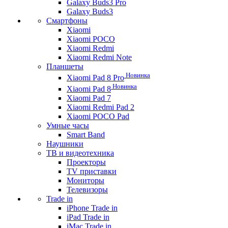
Galaxy Buds3 Pro
Galaxy Buds3
Смартфоны
Xiaomi
Xiaomi POCO
Xiaomi Redmi
Xiaomi Redmi Note
Планшеты
Новинка
Xiaomi Pad 8 Pro
Новинка
Xiaomi Pad 8
Xiaomi Pad 7
Xiaomi Redmi Pad 2
Xiaomi POCO Pad
Умные часы
Smart Band
Наушники
ТВ и видеотехника
Проекторы
TV приставки
Мониторы
Телевизоры
Trade in
iPhone Trade in
iPad Trade in
iMac Trade in