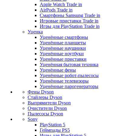
Apple Watch Trade in
AirPods Trade in
Смартфоны Samsung Trade in
Игровые приставки Trade in
Игры для PlayStation Trade in
Уценка
Уценённые смартфоны
Уценённые планшеты
Уценённые наушники
Уценённые ноутбуки
Уценённые приставки
Уценённая бытовая техника
Уценённые фены
Уценённые робот-пылесосы
Уценённые телевизоры
Уценённые парогенераторы
Фены Dyson
Стайлеры Dyson
Выпрямители Dyson
Очистители Dyson
Пылесосы Dyson
Sony
PlayStation 5
Геймпады PS5
Игры для PlayStation 5