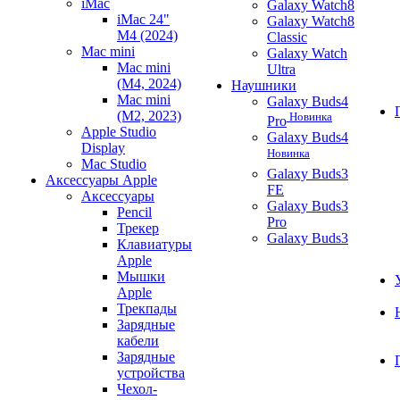
iMac
Galaxy Watch8
iMac 24"
Galaxy Watch8
M4 (2024)
Classic
Mac mini
Galaxy Watch
Mac mini
Ultra
(M4, 2024)
Наушники
Mac mini
Galaxy Buds4
(M2, 2023)
Новинка
Pro
Apple Studio
Galaxy Buds4
Display
Новинка
Mac Studio
Galaxy Buds3
Аксессуары Apple
FE
Аксессуары
Galaxy Buds3
Pencil
Pro
Трекер
Galaxy Buds3
Клавиатуры
Apple
Мышки
Apple
Трекпады
Зарядные
кабели
Зарядные
устройства
Чехол-