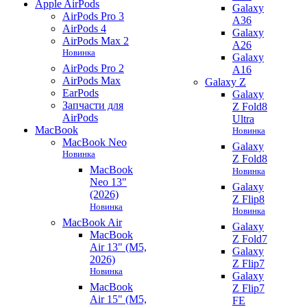
Apple AirPods
Galaxy
AirPods Pro 3
A36
AirPods 4
Galaxy
AirPods Max 2
A26
Новинка
Galaxy
AirPods Pro 2
A16
AirPods Max
Galaxy Z
EarPods
Galaxy
Запчасти для
Z Fold8
AirPods
Ultra
MacBook
Новинка
MacBook Neo
Galaxy
Новинка
Z Fold8
MacBook
Новинка
Neo 13"
Galaxy
(2026)
Z Flip8
Новинка
Новинка
MacBook Air
Galaxy
MacBook
Z Fold7
Air 13" (M5,
Galaxy
2026)
Z Flip7
Новинка
Galaxy
MacBook
Z Flip7
Air 15" (M5,
FE