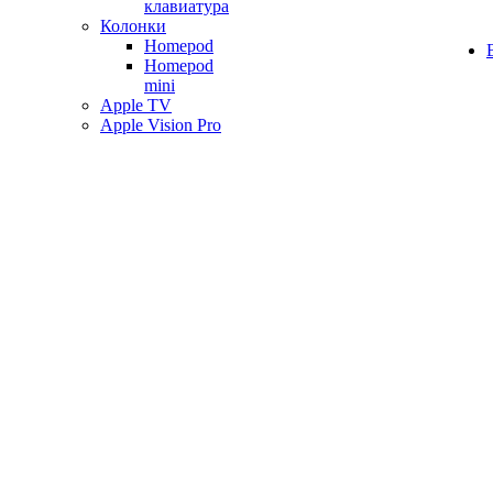
клавиатура
Колонки
Homepod
Homepod
mini
Apple TV
Apple Vision Pro