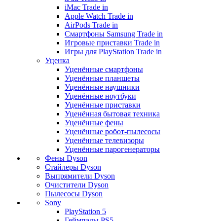
iMac Trade in
Apple Watch Trade in
AirPods Trade in
Смартфоны Samsung Trade in
Игровые приставки Trade in
Игры для PlayStation Trade in
Уценка
Уценённые смартфоны
Уценённые планшеты
Уценённые наушники
Уценённые ноутбуки
Уценённые приставки
Уценённая бытовая техника
Уценённые фены
Уценённые робот-пылесосы
Уценённые телевизоры
Уценённые парогенераторы
Фены Dyson
Стайлеры Dyson
Выпрямители Dyson
Очистители Dyson
Пылесосы Dyson
Sony
PlayStation 5
Геймпады PS5