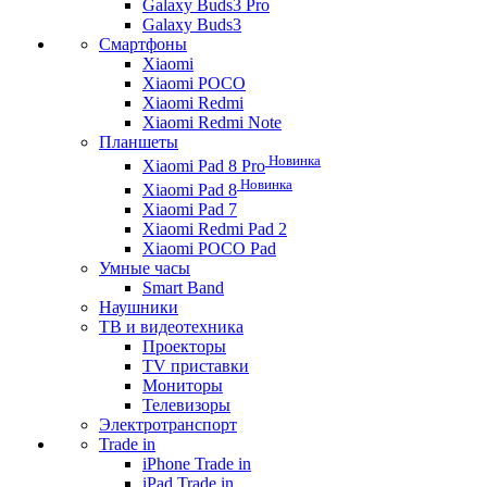
Galaxy Buds3 Pro
Galaxy Buds3
Смартфоны
Xiaomi
Xiaomi POCO
Xiaomi Redmi
Xiaomi Redmi Note
Планшеты
Новинка
Xiaomi Pad 8 Pro
Новинка
Xiaomi Pad 8
Xiaomi Pad 7
Xiaomi Redmi Pad 2
Xiaomi POCO Pad
Умные часы
Smart Band
Наушники
ТВ и видеотехника
Проекторы
TV приставки
Мониторы
Телевизоры
Электротранспорт
Trade in
iPhone Trade in
iPad Trade in