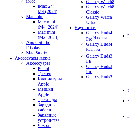
iMac
Galaxy Watch8
iMac 24"
Galaxy Watch8
M4 (2024)
Classic
Mac mini
Galaxy Watch
Mac mini
Ultra
(M4, 2024)
Наушники
Mac mini
Galaxy Buds4
(M2, 2023)
Новинка
Pro
Apple Studio
Galaxy Buds4
Display
Новинка
Mac Studio
Galaxy Buds3
Аксессуары Apple
FE
Аксессуары
Galaxy Buds3
Pencil
Pro
Трекер
Galaxy Buds3
Клавиатуры
Apple
Мышки
Apple
Трекпады
Зарядные
кабели
Зарядные
устройства
Чехол-