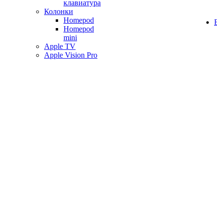
клавиатура
Колонки
Homepod
Homepod
mini
Apple TV
Apple Vision Pro