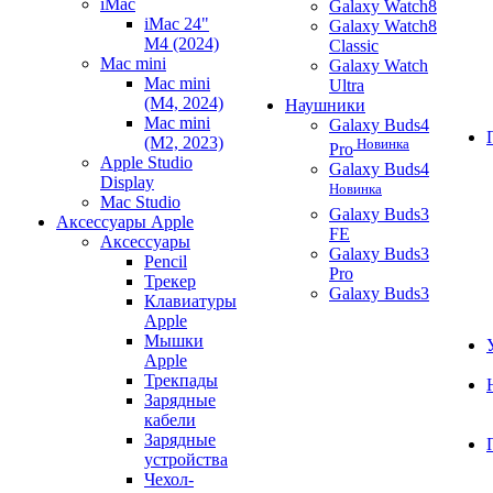
iMac
Galaxy Watch8
iMac 24"
Galaxy Watch8
M4 (2024)
Classic
Mac mini
Galaxy Watch
Mac mini
Ultra
(M4, 2024)
Наушники
Mac mini
Galaxy Buds4
(M2, 2023)
Новинка
Pro
Apple Studio
Galaxy Buds4
Display
Новинка
Mac Studio
Galaxy Buds3
Аксессуары Apple
FE
Аксессуары
Galaxy Buds3
Pencil
Pro
Трекер
Galaxy Buds3
Клавиатуры
Apple
Мышки
Apple
Трекпады
Зарядные
кабели
Зарядные
устройства
Чехол-