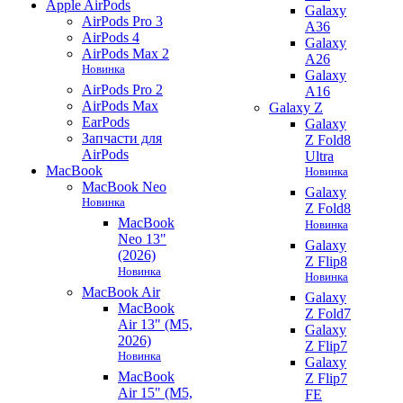
Apple AirPods
Galaxy
AirPods Pro 3
A36
AirPods 4
Galaxy
AirPods Max 2
A26
Новинка
Galaxy
AirPods Pro 2
A16
AirPods Max
Galaxy Z
EarPods
Galaxy
Запчасти для
Z Fold8
AirPods
Ultra
MacBook
Новинка
MacBook Neo
Galaxy
Новинка
Z Fold8
MacBook
Новинка
Neo 13"
Galaxy
(2026)
Z Flip8
Новинка
Новинка
MacBook Air
Galaxy
MacBook
Z Fold7
Air 13" (M5,
Galaxy
2026)
Z Flip7
Новинка
Galaxy
MacBook
Z Flip7
Air 15" (M5,
FE