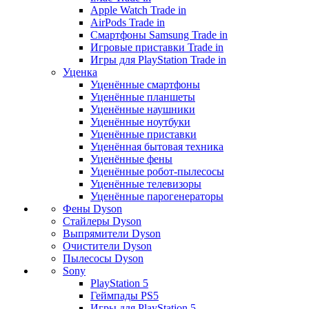
Apple Watch Trade in
AirPods Trade in
Смартфоны Samsung Trade in
Игровые приставки Trade in
Игры для PlayStation Trade in
Уценка
Уценённые смартфоны
Уценённые планшеты
Уценённые наушники
Уценённые ноутбуки
Уценённые приставки
Уценённая бытовая техника
Уценённые фены
Уценённые робот-пылесосы
Уценённые телевизоры
Уценённые парогенераторы
Фены Dyson
Стайлеры Dyson
Выпрямители Dyson
Очистители Dyson
Пылесосы Dyson
Sony
PlayStation 5
Геймпады PS5
Игры для PlayStation 5