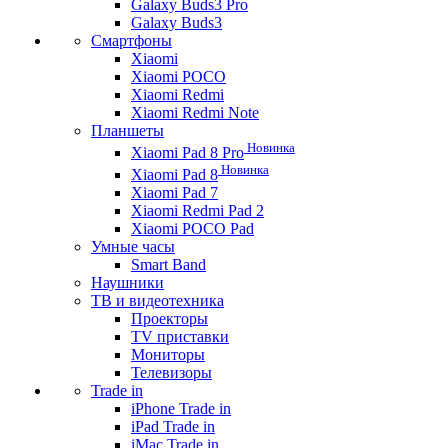
Galaxy Buds3 Pro
Galaxy Buds3
Смартфоны
Xiaomi
Xiaomi POCO
Xiaomi Redmi
Xiaomi Redmi Note
Планшеты
Новинка
Xiaomi Pad 8 Pro
Новинка
Xiaomi Pad 8
Xiaomi Pad 7
Xiaomi Redmi Pad 2
Xiaomi POCO Pad
Умные часы
Smart Band
Наушники
ТВ и видеотехника
Проекторы
TV приставки
Мониторы
Телевизоры
Trade in
iPhone Trade in
iPad Trade in
iMac Trade in