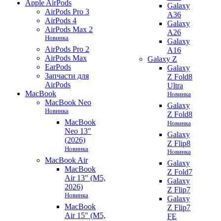
Apple AirPods
Galaxy
AirPods Pro 3
A36
AirPods 4
Galaxy
AirPods Max 2
A26
Новинка
Galaxy
AirPods Pro 2
A16
AirPods Max
Galaxy Z
EarPods
Galaxy
Запчасти для
Z Fold8
AirPods
Ultra
MacBook
Новинка
MacBook Neo
Galaxy
Новинка
Z Fold8
MacBook
Новинка
Neo 13"
Galaxy
(2026)
Z Flip8
Новинка
Новинка
MacBook Air
Galaxy
MacBook
Z Fold7
Air 13" (M5,
Galaxy
2026)
Z Flip7
Новинка
Galaxy
MacBook
Z Flip7
Air 15" (M5,
FE