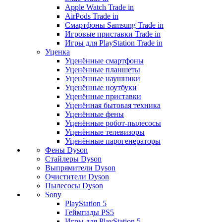
Apple Watch Trade in
AirPods Trade in
Смартфоны Samsung Trade in
Игровые приставки Trade in
Игры для PlayStation Trade in
Уценка
Уценённые смартфоны
Уценённые планшеты
Уценённые наушники
Уценённые ноутбуки
Уценённые приставки
Уценённая бытовая техника
Уценённые фены
Уценённые робот-пылесосы
Уценённые телевизоры
Уценённые парогенераторы
Фены Dyson
Стайлеры Dyson
Выпрямители Dyson
Очистители Dyson
Пылесосы Dyson
Sony
PlayStation 5
Геймпады PS5
Игры для PlayStation 5