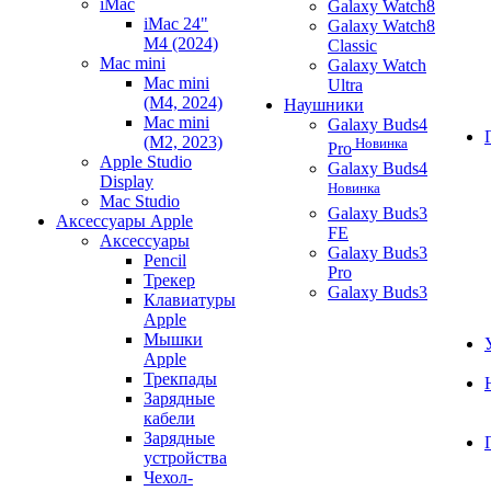
iMac
Galaxy Watch8
iMac 24"
Galaxy Watch8
M4 (2024)
Classic
Mac mini
Galaxy Watch
Mac mini
Ultra
(M4, 2024)
Наушники
Mac mini
Galaxy Buds4
(M2, 2023)
Новинка
Pro
Apple Studio
Galaxy Buds4
Display
Новинка
Mac Studio
Galaxy Buds3
Аксессуары Apple
FE
Аксессуары
Galaxy Buds3
Pencil
Pro
Трекер
Galaxy Buds3
Клавиатуры
Apple
Мышки
Apple
Трекпады
Зарядные
кабели
Зарядные
устройства
Чехол-