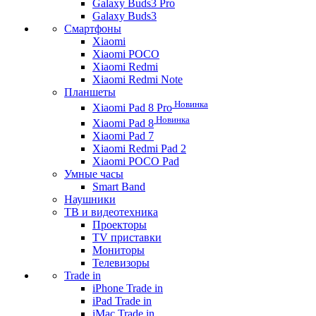
Galaxy Buds3 Pro
Galaxy Buds3
Смартфоны
Xiaomi
Xiaomi POCO
Xiaomi Redmi
Xiaomi Redmi Note
Планшеты
Новинка
Xiaomi Pad 8 Pro
Новинка
Xiaomi Pad 8
Xiaomi Pad 7
Xiaomi Redmi Pad 2
Xiaomi POCO Pad
Умные часы
Smart Band
Наушники
ТВ и видеотехника
Проекторы
TV приставки
Мониторы
Телевизоры
Trade in
iPhone Trade in
iPad Trade in
iMac Trade in