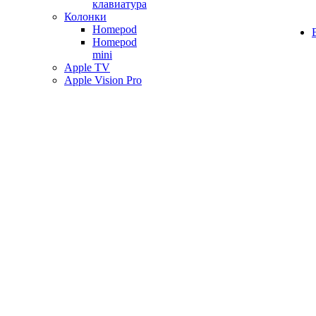
клавиатура
Колонки
Homepod
Homepod
mini
Apple TV
Apple Vision Pro