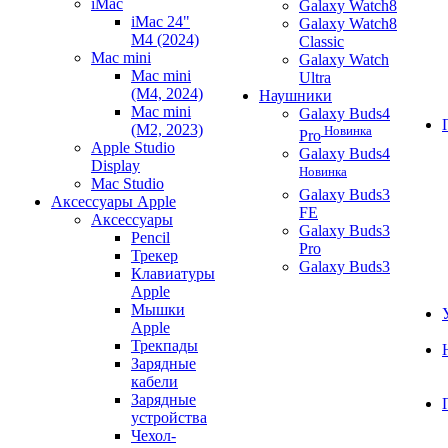
iMac
Galaxy Watch8
iMac 24"
Galaxy Watch8
M4 (2024)
Classic
Mac mini
Galaxy Watch
Mac mini
Ultra
(M4, 2024)
Наушники
Mac mini
Galaxy Buds4
(M2, 2023)
Новинка
Pro
Apple Studio
Galaxy Buds4
Display
Новинка
Mac Studio
Galaxy Buds3
Аксессуары Apple
FE
Аксессуары
Galaxy Buds3
Pencil
Pro
Трекер
Galaxy Buds3
Клавиатуры
Apple
Мышки
Apple
Трекпады
Зарядные
кабели
Зарядные
устройства
Чехол-