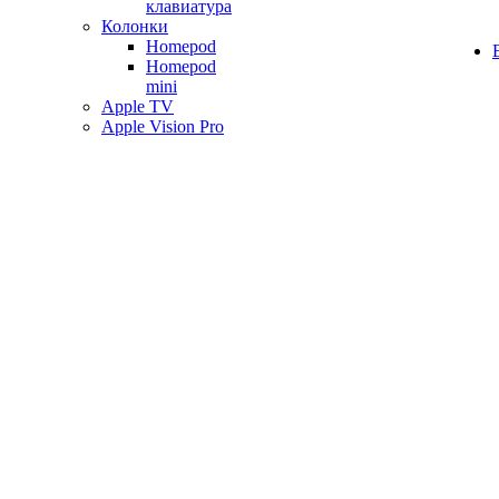
клавиатура
Колонки
Homepod
Homepod
mini
Apple TV
Apple Vision Pro