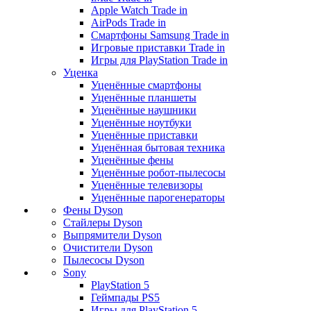
Apple Watch Trade in
AirPods Trade in
Смартфоны Samsung Trade in
Игровые приставки Trade in
Игры для PlayStation Trade in
Уценка
Уценённые смартфоны
Уценённые планшеты
Уценённые наушники
Уценённые ноутбуки
Уценённые приставки
Уценённая бытовая техника
Уценённые фены
Уценённые робот-пылесосы
Уценённые телевизоры
Уценённые парогенераторы
Фены Dyson
Стайлеры Dyson
Выпрямители Dyson
Очистители Dyson
Пылесосы Dyson
Sony
PlayStation 5
Геймпады PS5
Игры для PlayStation 5