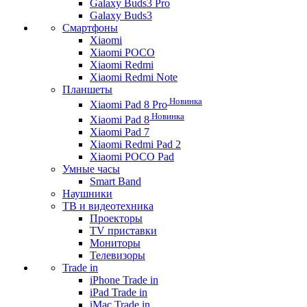
Galaxy Buds3 Pro
Galaxy Buds3
Смартфоны
Xiaomi
Xiaomi POCO
Xiaomi Redmi
Xiaomi Redmi Note
Планшеты
Новинка
Xiaomi Pad 8 Pro
Новинка
Xiaomi Pad 8
Xiaomi Pad 7
Xiaomi Redmi Pad 2
Xiaomi POCO Pad
Умные часы
Smart Band
Наушники
ТВ и видеотехника
Проекторы
TV приставки
Мониторы
Телевизоры
Trade in
iPhone Trade in
iPad Trade in
iMac Trade in