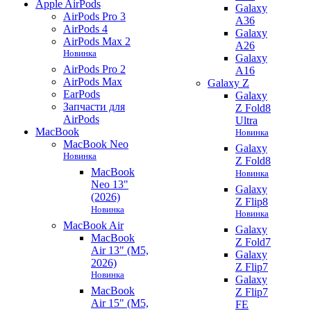
Apple AirPods
Galaxy
AirPods Pro 3
A36
AirPods 4
Galaxy
AirPods Max 2
A26
Новинка
Galaxy
AirPods Pro 2
A16
AirPods Max
Galaxy Z
EarPods
Galaxy
Запчасти для
Z Fold8
AirPods
Ultra
MacBook
Новинка
MacBook Neo
Galaxy
Новинка
Z Fold8
MacBook
Новинка
Neo 13"
Galaxy
(2026)
Z Flip8
Новинка
Новинка
MacBook Air
Galaxy
MacBook
Z Fold7
Air 13" (M5,
Galaxy
2026)
Z Flip7
Новинка
Galaxy
MacBook
Z Flip7
Air 15" (M5,
FE