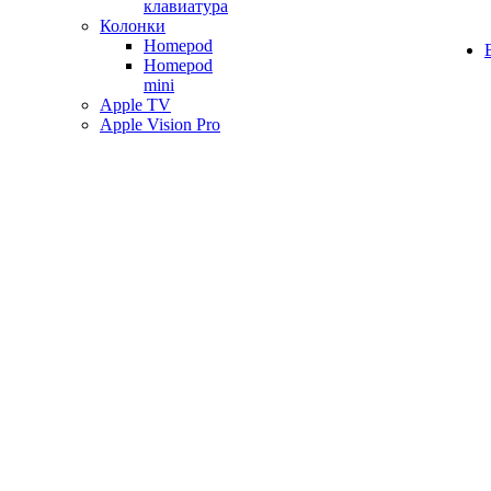
клавиатура
Колонки
Homepod
Homepod
mini
Apple TV
Apple Vision Pro