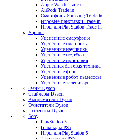
Apple Watch Trade in
AirPods Trade in
Смартфоны Samsung Trade in
Игровые приставки Trade in
Игры для PlayStation Trade in
Уценка
Уценённые смартфоны
Уценённые планшеты
Уценённые наушники
Уценённые ноутбуки
Уценённые приставки
Уценённая бытовая техника
Уценённые фены
Уценённые робот-пылесосы
Уценённые телевизоры
Фены Dyson
Стайлеры Dyson
Выпрямители Dyson
Очистители Dyson
Пылесосы Dyson
Sony
PlayStation 5
Геймпады PS5
Игры для PlayStation 5
Аксессуары PS5