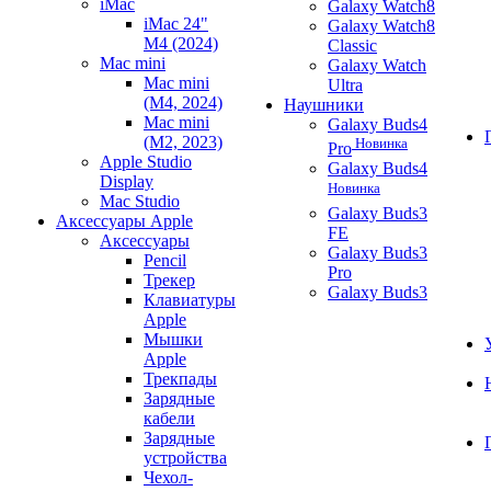
iMac
Galaxy Watch8
iMac 24"
Galaxy Watch8
M4 (2024)
Classic
Mac mini
Galaxy Watch
Mac mini
Ultra
(M4, 2024)
Наушники
Mac mini
Galaxy Buds4
(M2, 2023)
Новинка
Pro
Apple Studio
Galaxy Buds4
Display
Новинка
Mac Studio
Galaxy Buds3
Аксессуары Apple
FE
Аксессуары
Galaxy Buds3
Pencil
Pro
Трекер
Galaxy Buds3
Клавиатуры
Apple
Мышки
Apple
Трекпады
Зарядные
кабели
Зарядные
устройства
Чехол-