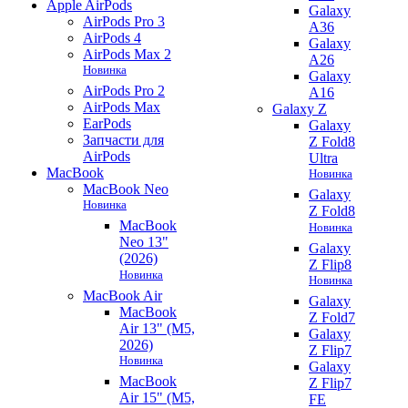
Apple AirPods
Galaxy
AirPods Pro 3
A36
AirPods 4
Galaxy
AirPods Max 2
A26
Новинка
Galaxy
AirPods Pro 2
A16
AirPods Max
Galaxy Z
EarPods
Galaxy
Запчасти для
Z Fold8
AirPods
Ultra
MacBook
Новинка
MacBook Neo
Galaxy
Новинка
Z Fold8
MacBook
Новинка
Neo 13"
Galaxy
(2026)
Z Flip8
Новинка
Новинка
MacBook Air
Galaxy
MacBook
Z Fold7
Air 13" (M5,
Galaxy
2026)
Z Flip7
Новинка
Galaxy
MacBook
Z Flip7
Air 15" (M5,
FE