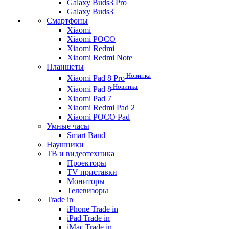
Galaxy Buds3 Pro
Galaxy Buds3
Смартфоны
Xiaomi
Xiaomi POCO
Xiaomi Redmi
Xiaomi Redmi Note
Планшеты
Новинка
Xiaomi Pad 8 Pro
Новинка
Xiaomi Pad 8
Xiaomi Pad 7
Xiaomi Redmi Pad 2
Xiaomi POCO Pad
Умные часы
Smart Band
Наушники
ТВ и видеотехника
Проекторы
TV приставки
Мониторы
Телевизоры
Trade in
iPhone Trade in
iPad Trade in
iMac Trade in