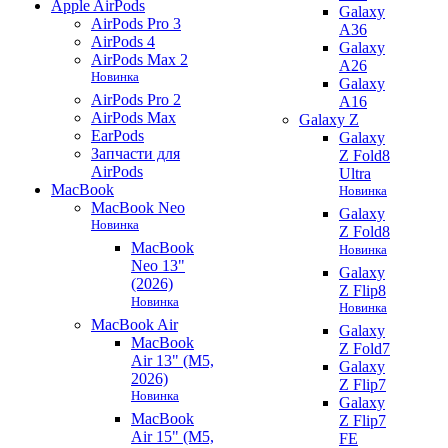
Apple AirPods
Galaxy
AirPods Pro 3
A36
AirPods 4
Galaxy
AirPods Max 2
A26
Новинка
Galaxy
AirPods Pro 2
A16
AirPods Max
Galaxy Z
EarPods
Galaxy
Запчасти для
Z Fold8
AirPods
Ultra
MacBook
Новинка
MacBook Neo
Galaxy
Новинка
Z Fold8
MacBook
Новинка
Neo 13"
Galaxy
(2026)
Z Flip8
Новинка
Новинка
MacBook Air
Galaxy
MacBook
Z Fold7
Air 13" (M5,
Galaxy
2026)
Z Flip7
Новинка
Galaxy
MacBook
Z Flip7
Air 15" (M5,
FE