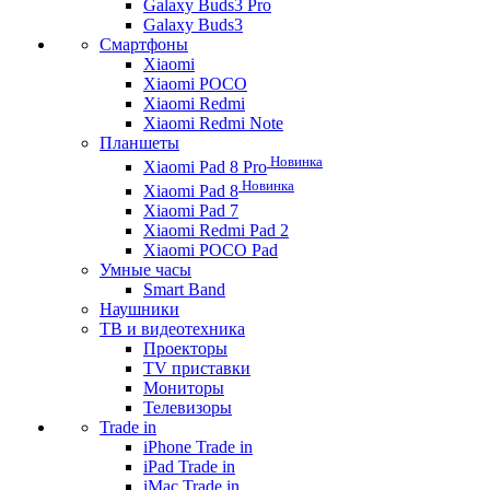
Galaxy Buds3 Pro
Galaxy Buds3
Смартфоны
Xiaomi
Xiaomi POCO
Xiaomi Redmi
Xiaomi Redmi Note
Планшеты
Новинка
Xiaomi Pad 8 Pro
Новинка
Xiaomi Pad 8
Xiaomi Pad 7
Xiaomi Redmi Pad 2
Xiaomi POCO Pad
Умные часы
Smart Band
Наушники
ТВ и видеотехника
Проекторы
TV приставки
Мониторы
Телевизоры
Trade in
iPhone Trade in
iPad Trade in
iMac Trade in