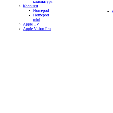
клавиатура
Колонки
Homepod
Homepod
mini
Apple TV
Apple Vision Pro