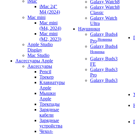
iMac
Galaxy Watch8
iMac 24"
Galaxy Watch8
M4 (2024)
Classic
Mac mini
Galaxy Watch
Mac mini
Ultra
(M4, 2024)
Наушники
Mac mini
Galaxy Buds4
(M2, 2023)
Новинка
Pro
Apple Studio
Galaxy Buds4
Display
Новинка
Mac Studio
Galaxy Buds3
Аксессуары Apple
FE
Аксессуары
Galaxy Buds3
Pencil
Pro
Трекер
Galaxy Buds3
Клавиатуры
Apple
Мышки
Apple
Трекпады
Зарядные
кабели
Зарядные
устройства
Чехол-