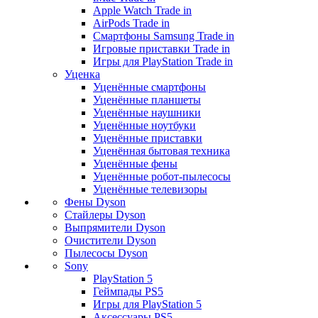
Apple Watch Trade in
AirPods Trade in
Смартфоны Samsung Trade in
Игровые приставки Trade in
Игры для PlayStation Trade in
Уценка
Уценённые смартфоны
Уценённые планшеты
Уценённые наушники
Уценённые ноутбуки
Уценённые приставки
Уценённая бытовая техника
Уценённые фены
Уценённые робот-пылесосы
Уценённые телевизоры
Фены Dyson
Стайлеры Dyson
Выпрямители Dyson
Очистители Dyson
Пылесосы Dyson
Sony
PlayStation 5
Геймпады PS5
Игры для PlayStation 5
Аксессуары PS5