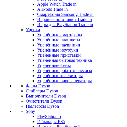
Apple Watch Trade in
AirPods Trade in
Смартфоны Samsung Trade in
Игровые приставки Trade in
Игры для PlayStation Trade in
Уценка
Уценённые смартфоны
Уценённые планшеты
Уценённые наушники
Уценённые ноутбуки
Уценённые приставки
Уценённая бытовая техника
Уценённые фены
Уценённые робот-пылесосы
Уценённые телевизоры
Уценённые парогенераторы
Фены Dyson
Стайлеры Dyson
Выпрямители Dyson
Очистители Dyson
Пылесосы Dyson
Sony
PlayStation 5
Геймпады PS5
Игры для PlayStation 5