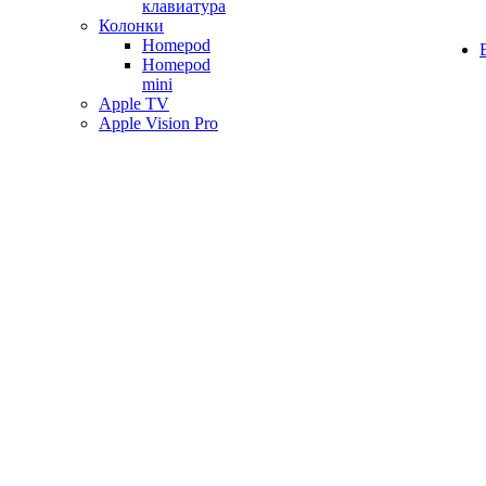
клавиатура
Колонки
Homepod
Homepod
mini
Apple TV
Apple Vision Pro