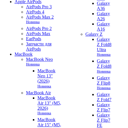
Apple AirPods
Galaxy
AirPods Pro 3
A36
AirPods 4
Galaxy
AirPods Max 2
A26
Новинка
Galaxy
AirPods Pro 2
A16
AirPods Max
Galaxy Z
EarPods
Galaxy
Запчасти для
Z Fold8
AirPods
Ultra
MacBook
Новинка
MacBook Neo
Galaxy
Новинка
Z Fold8
MacBook
Новинка
Neo 13"
Galaxy
(2026)
Z Flip8
Новинка
Новинка
MacBook Air
Galaxy
MacBook
Z Fold7
Air 13" (M5,
Galaxy
2026)
Z Flip7
Новинка
Galaxy
MacBook
Z Flip7
Air 15" (M5,
FE