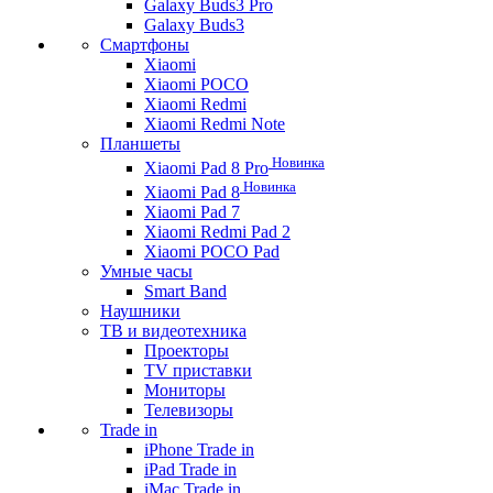
Galaxy Buds3 Pro
Galaxy Buds3
Смартфоны
Xiaomi
Xiaomi POCO
Xiaomi Redmi
Xiaomi Redmi Note
Планшеты
Новинка
Xiaomi Pad 8 Pro
Новинка
Xiaomi Pad 8
Xiaomi Pad 7
Xiaomi Redmi Pad 2
Xiaomi POCO Pad
Умные часы
Smart Band
Наушники
ТВ и видеотехника
Проекторы
TV приставки
Мониторы
Телевизоры
Trade in
iPhone Trade in
iPad Trade in
iMac Trade in