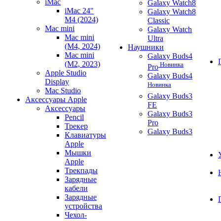
iMac
Galaxy Watch8
iMac 24"
Galaxy Watch8
M4 (2024)
Classic
Mac mini
Galaxy Watch
Mac mini
Ultra
(M4, 2024)
Наушники
Mac mini
Galaxy Buds4
(M2, 2023)
Новинка
Pro
Apple Studio
Galaxy Buds4
Display
Новинка
Mac Studio
Galaxy Buds3
Аксессуары Apple
FE
Аксессуары
Galaxy Buds3
Pencil
Pro
Трекер
Galaxy Buds3
Клавиатуры
Apple
Мышки
Apple
Трекпады
Зарядные
кабели
Зарядные
устройства
Чехол-