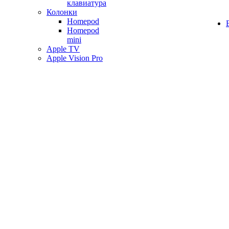
клавиатура
Колонки
Homepod
Homepod
mini
Apple TV
Apple Vision Pro