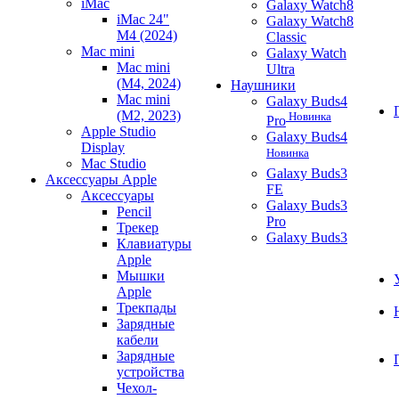
iMac
Galaxy Watch8
iMac 24"
Galaxy Watch8
M4 (2024)
Classic
Mac mini
Galaxy Watch
Mac mini
Ultra
(M4, 2024)
Наушники
Mac mini
Galaxy Buds4
(M2, 2023)
Новинка
Pro
Apple Studio
Galaxy Buds4
Display
Новинка
Mac Studio
Galaxy Buds3
Аксессуары Apple
FE
Аксессуары
Galaxy Buds3
Pencil
Pro
Трекер
Galaxy Buds3
Клавиатуры
Apple
Мышки
Apple
Трекпады
Зарядные
кабели
Зарядные
устройства
Чехол-