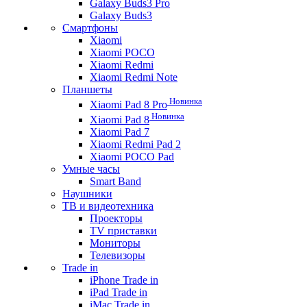
Galaxy Buds3 Pro
Galaxy Buds3
Смартфоны
Xiaomi
Xiaomi POCO
Xiaomi Redmi
Xiaomi Redmi Note
Планшеты
Новинка
Xiaomi Pad 8 Pro
Новинка
Xiaomi Pad 8
Xiaomi Pad 7
Xiaomi Redmi Pad 2
Xiaomi POCO Pad
Умные часы
Smart Band
Наушники
ТВ и видеотехника
Проекторы
TV приставки
Мониторы
Телевизоры
Trade in
iPhone Trade in
iPad Trade in
iMac Trade in