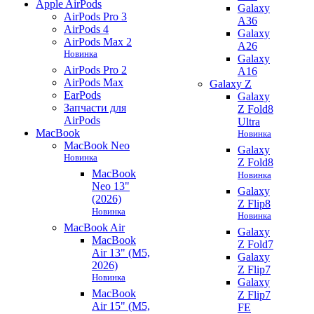
Apple AirPods
Galaxy
AirPods Pro 3
A36
AirPods 4
Galaxy
AirPods Max 2
A26
Новинка
Galaxy
AirPods Pro 2
A16
AirPods Max
Galaxy Z
EarPods
Galaxy
Запчасти для
Z Fold8
AirPods
Ultra
MacBook
Новинка
MacBook Neo
Galaxy
Новинка
Z Fold8
MacBook
Новинка
Neo 13"
Galaxy
(2026)
Z Flip8
Новинка
Новинка
MacBook Air
Galaxy
MacBook
Z Fold7
Air 13" (M5,
Galaxy
2026)
Z Flip7
Новинка
Galaxy
MacBook
Z Flip7
Air 15" (M5,
FE