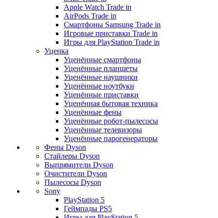
Apple Watch Trade in
AirPods Trade in
Смартфоны Samsung Trade in
Игровые приставки Trade in
Игры для PlayStation Trade in
Уценка
Уценённые смартфоны
Уценённые планшеты
Уценённые наушники
Уценённые ноутбуки
Уценённые приставки
Уценённая бытовая техника
Уценённые фены
Уценённые робот-пылесосы
Уценённые телевизоры
Уценённые парогенераторы
Фены Dyson
Стайлеры Dyson
Выпрямители Dyson
Очистители Dyson
Пылесосы Dyson
Sony
PlayStation 5
Геймпады PS5
Игры для PlayStation 5