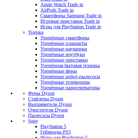
Apple Watch Trade in
AirPods Trade in
Смартфоны Samsung Trade in
Игровые приставки Trade in
Игры для PlayStation Trade in
Уценка
Уценённые смартфоны
Уценённые планшеты
Уценённые наушники
Уценённые ноутбуки
Уценённые приставки
Уценённая бытовая техника
Уценённые фены
Уценённые робот-пылесосы
Уценённые телевизоры
Уценённые парогенераторы
Фены Dyson
Стайлеры Dyson
Выпрямители Dyson
Очистители Dyson
Пылесосы Dyson
Sony
PlayStation 5
Геймпады PS5
Игры для PlayStation 5