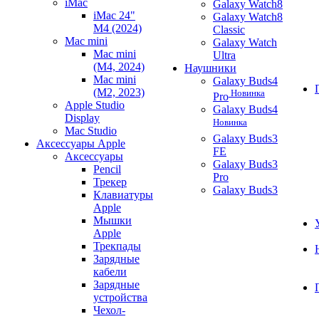
iMac
Galaxy Watch8
iMac 24"
Galaxy Watch8
M4 (2024)
Classic
Mac mini
Galaxy Watch
Mac mini
Ultra
(M4, 2024)
Наушники
Mac mini
Galaxy Buds4
(M2, 2023)
Новинка
Pro
Apple Studio
Galaxy Buds4
Display
Новинка
Mac Studio
Galaxy Buds3
Аксессуары Apple
FE
Аксессуары
Galaxy Buds3
Pencil
Pro
Трекер
Galaxy Buds3
Клавиатуры
Apple
Мышки
Apple
Трекпады
Зарядные
кабели
Зарядные
устройства
Чехол-