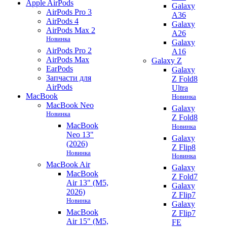
Apple AirPods
Galaxy
AirPods Pro 3
A36
AirPods 4
Galaxy
AirPods Max 2
A26
Новинка
Galaxy
AirPods Pro 2
A16
AirPods Max
Galaxy Z
EarPods
Galaxy
Запчасти для
Z Fold8
AirPods
Ultra
MacBook
Новинка
MacBook Neo
Galaxy
Новинка
Z Fold8
MacBook
Новинка
Neo 13"
Galaxy
(2026)
Z Flip8
Новинка
Новинка
MacBook Air
Galaxy
MacBook
Z Fold7
Air 13" (M5,
Galaxy
2026)
Z Flip7
Новинка
Galaxy
MacBook
Z Flip7
Air 15" (M5,
FE