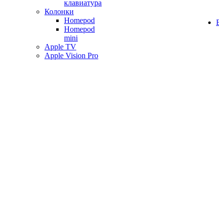
клавиатура
Колонки
Homepod
Homepod
mini
Apple TV
Apple Vision Pro