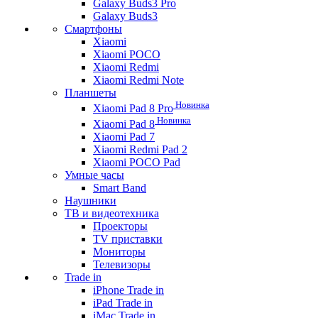
Galaxy Buds3 Pro
Galaxy Buds3
Смартфоны
Xiaomi
Xiaomi POCO
Xiaomi Redmi
Xiaomi Redmi Note
Планшеты
Новинка
Xiaomi Pad 8 Pro
Новинка
Xiaomi Pad 8
Xiaomi Pad 7
Xiaomi Redmi Pad 2
Xiaomi POCO Pad
Умные часы
Smart Band
Наушники
ТВ и видеотехника
Проекторы
TV приставки
Мониторы
Телевизоры
Trade in
iPhone Trade in
iPad Trade in
iMac Trade in