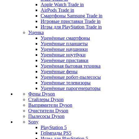
Apple Watch Trade in
AirPods Trade in
Смартфоны Samsung Trade in
Игровые приставки Trade in
Игры для PlayStation Trade in
Уценка
Уценённые смартфоны
Уценённые планшеты
Уценённые наушники
Уценённые ноутбуки
Уценённые приставки
Уценённая бытовая техника
Уценённые фены
Уценённые робот-пылесосы
Уценённые телевизоры
Уценённые парогенераторы
Фены Dyson
Стайлеры Dyson
Выпрямители Dyson
Очистители Dyson
Пылесосы Dyson
Sony
PlayStation 5
Геймпады PS5
Игры для PlayStation 5