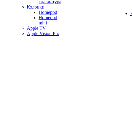
клавиатура
Колонки
Homepod
Homepod
mini
Apple TV
Apple Vision Pro