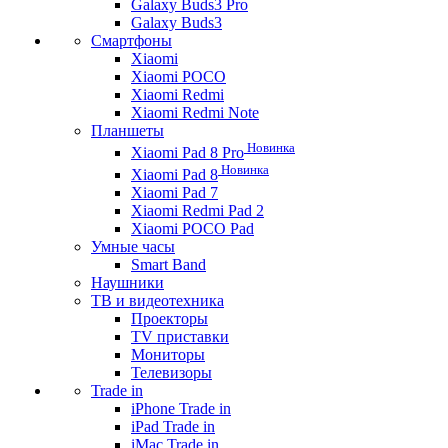
Galaxy Buds3 Pro
Galaxy Buds3
Смартфоны
Xiaomi
Xiaomi POCO
Xiaomi Redmi
Xiaomi Redmi Note
Планшеты
Новинка
Xiaomi Pad 8 Pro
Новинка
Xiaomi Pad 8
Xiaomi Pad 7
Xiaomi Redmi Pad 2
Xiaomi POCO Pad
Умные часы
Smart Band
Наушники
ТВ и видеотехника
Проекторы
TV приставки
Мониторы
Телевизоры
Trade in
iPhone Trade in
iPad Trade in
iMac Trade in