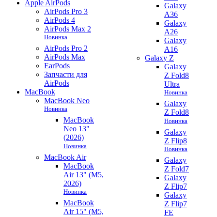
Apple AirPods
Galaxy
AirPods Pro 3
A36
AirPods 4
Galaxy
AirPods Max 2
A26
Новинка
Galaxy
AirPods Pro 2
A16
AirPods Max
Galaxy Z
EarPods
Galaxy
Запчасти для
Z Fold8
AirPods
Ultra
MacBook
Новинка
MacBook Neo
Galaxy
Новинка
Z Fold8
MacBook
Новинка
Neo 13"
Galaxy
(2026)
Z Flip8
Новинка
Новинка
MacBook Air
Galaxy
MacBook
Z Fold7
Air 13" (M5,
Galaxy
2026)
Z Flip7
Новинка
Galaxy
MacBook
Z Flip7
Air 15" (M5,
FE