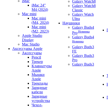
iMac
Galaxy Watch8
iMac 24"
Galaxy Watch8
M4 (2024)
Classic
Mac mini
Galaxy Watch
Mac mini
Ultra
(M4, 2024)
Наушники
Mac mini
Galaxy Buds4
(M2, 2023)
Новинка
Pro
Apple Studio
Galaxy Buds4
Display
Новинка
Mac Studio
Galaxy Buds3
Аксессуары Apple
FE
Аксессуары
Galaxy Buds3
Pencil
Pro
Трекер
Galaxy Buds3
Клавиатуры
Apple
Мышки
Apple
Трекпады
Зарядные
кабели
Зарядные
устройства
Чехол-