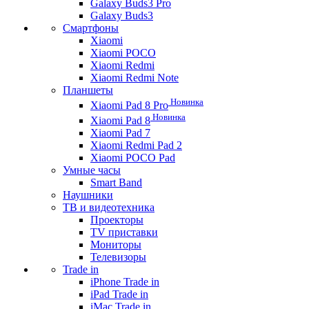
Galaxy Buds3 Pro
Galaxy Buds3
Смартфоны
Xiaomi
Xiaomi POCO
Xiaomi Redmi
Xiaomi Redmi Note
Планшеты
Новинка
Xiaomi Pad 8 Pro
Новинка
Xiaomi Pad 8
Xiaomi Pad 7
Xiaomi Redmi Pad 2
Xiaomi POCO Pad
Умные часы
Smart Band
Наушники
ТВ и видеотехника
Проекторы
TV приставки
Мониторы
Телевизоры
Trade in
iPhone Trade in
iPad Trade in
iMac Trade in