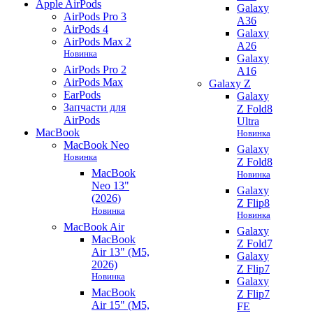
Apple AirPods
Galaxy
AirPods Pro 3
A36
AirPods 4
Galaxy
AirPods Max 2
A26
Новинка
Galaxy
AirPods Pro 2
A16
AirPods Max
Galaxy Z
EarPods
Galaxy
Запчасти для
Z Fold8
AirPods
Ultra
MacBook
Новинка
MacBook Neo
Galaxy
Новинка
Z Fold8
MacBook
Новинка
Neo 13"
Galaxy
(2026)
Z Flip8
Новинка
Новинка
MacBook Air
Galaxy
MacBook
Z Fold7
Air 13" (M5,
Galaxy
2026)
Z Flip7
Новинка
Galaxy
MacBook
Z Flip7
Air 15" (M5,
FE