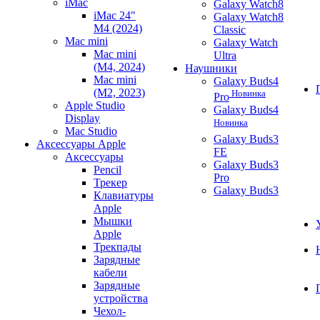
iMac
Galaxy Watch8
iMac 24"
Galaxy Watch8
M4 (2024)
Classic
Mac mini
Galaxy Watch
Mac mini
Ultra
(M4, 2024)
Наушники
Mac mini
Galaxy Buds4
(M2, 2023)
Новинка
Pro
Apple Studio
Galaxy Buds4
Display
Новинка
Mac Studio
Galaxy Buds3
Аксессуары Apple
FE
Аксессуары
Galaxy Buds3
Pencil
Pro
Трекер
Galaxy Buds3
Клавиатуры
Apple
Мышки
Apple
Трекпады
Зарядные
кабели
Зарядные
устройства
Чехол-