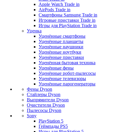
Apple Watch Trade in
AirPods Trade in
Смартфоны Samsung Trade in
Игровые приставки Trade in
Игры для PlayStation Trade in
Уценка
Уценённые смартфоны
Уценённые планшеты
Уценённые наушники
Уценённые ноутбуки
Уценённые приставки
Уценённая бытовая техника
Уценённые фены
Уценённые робот-пылесосы
Уценённые телевизоры
Уценённые парогенераторы
Фены Dyson
Стайлеры Dyson
Выпрямители Dyson
Очистители Dyson
Пылесосы Dyson
Sony
PlayStation 5
Геймпады PS5
Игры для PlayStation 5