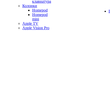
клавиатура
Колонки
Homepod
Homepod
mini
Apple TV
Apple Vision Pro