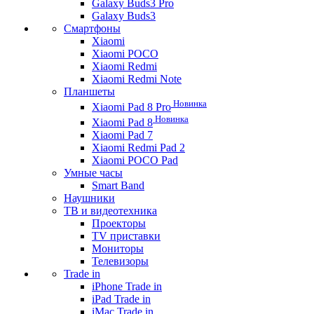
Galaxy Buds3 Pro
Galaxy Buds3
Смартфоны
Xiaomi
Xiaomi POCO
Xiaomi Redmi
Xiaomi Redmi Note
Планшеты
Новинка
Xiaomi Pad 8 Pro
Новинка
Xiaomi Pad 8
Xiaomi Pad 7
Xiaomi Redmi Pad 2
Xiaomi POCO Pad
Умные часы
Smart Band
Наушники
ТВ и видеотехника
Проекторы
TV приставки
Мониторы
Телевизоры
Trade in
iPhone Trade in
iPad Trade in
iMac Trade in