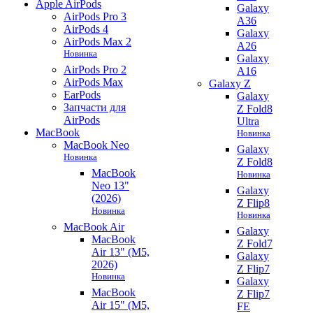
Apple AirPods
Galaxy
AirPods Pro 3
A36
AirPods 4
Galaxy
AirPods Max 2
A26
Новинка
Galaxy
AirPods Pro 2
A16
AirPods Max
Galaxy Z
EarPods
Galaxy
Запчасти для
Z Fold8
AirPods
Ultra
MacBook
Новинка
MacBook Neo
Galaxy
Новинка
Z Fold8
MacBook
Новинка
Neo 13"
Galaxy
(2026)
Z Flip8
Новинка
Новинка
MacBook Air
Galaxy
MacBook
Z Fold7
Air 13" (M5,
Galaxy
2026)
Z Flip7
Новинка
Galaxy
MacBook
Z Flip7
Air 15" (M5,
FE