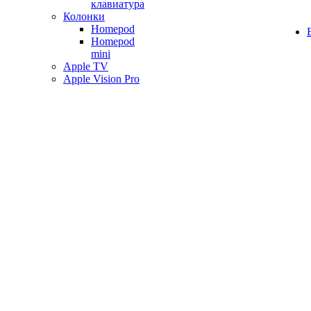
клавиатура
Колонки
Homepod
Homepod
mini
Apple TV
Apple Vision Pro