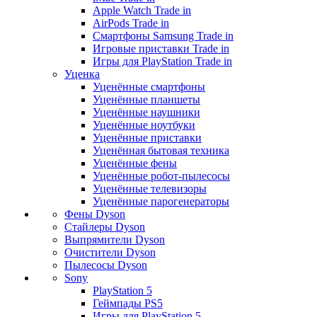
Apple Watch Trade in
AirPods Trade in
Смартфоны Samsung Trade in
Игровые приставки Trade in
Игры для PlayStation Trade in
Уценка
Уценённые смартфоны
Уценённые планшеты
Уценённые наушники
Уценённые ноутбуки
Уценённые приставки
Уценённая бытовая техника
Уценённые фены
Уценённые робот-пылесосы
Уценённые телевизоры
Уценённые парогенераторы
Фены Dyson
Стайлеры Dyson
Выпрямители Dyson
Очистители Dyson
Пылесосы Dyson
Sony
PlayStation 5
Геймпады PS5
Игры для PlayStation 5