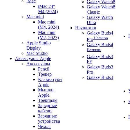
iMac
Galaxy Watch8
iMac 24"
Galaxy Watch8
M4 (2024)
Classic
Mac mini
Galaxy Watch
Mac mini
Ultra
(M4, 2024)
Наушники
Mac mini
Galaxy Buds4
(M2, 2023)
Новинка
Pro
Apple Studio
Galaxy Buds4
Display
Новинка
Mac Studio
Galaxy Buds3
Аксессуары Apple
FE
Аксессуары
Galaxy Buds3
Pencil
Pro
Трекер
Galaxy Buds3
Клавиатуры
Apple
Мышки
Apple
Трекпады
Зарядные
кабели
Зарядные
устройства
Чехол-