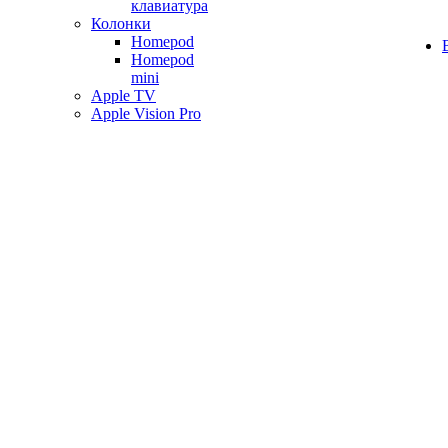
клавиатура
Колонки
Homepod
Homepod
mini
Apple TV
Apple Vision Pro