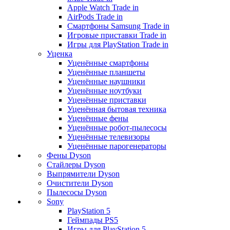
Apple Watch Trade in
AirPods Trade in
Смартфоны Samsung Trade in
Игровые приставки Trade in
Игры для PlayStation Trade in
Уценка
Уценённые смартфоны
Уценённые планшеты
Уценённые наушники
Уценённые ноутбуки
Уценённые приставки
Уценённая бытовая техника
Уценённые фены
Уценённые робот-пылесосы
Уценённые телевизоры
Уценённые парогенераторы
Фены Dyson
Стайлеры Dyson
Выпрямители Dyson
Очистители Dyson
Пылесосы Dyson
Sony
PlayStation 5
Геймпады PS5
Игры для PlayStation 5