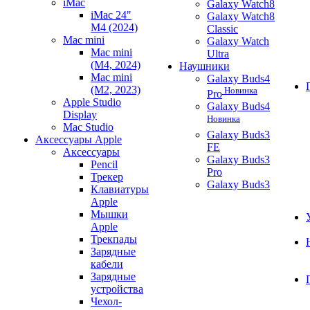
iMac
Galaxy Watch8
iMac 24"
Galaxy Watch8
M4 (2024)
Classic
Mac mini
Galaxy Watch
Mac mini
Ultra
(M4, 2024)
Наушники
Mac mini
Galaxy Buds4
(M2, 2023)
Новинка
Pro
Apple Studio
Galaxy Buds4
Display
Новинка
Mac Studio
Galaxy Buds3
Аксессуары Apple
FE
Аксессуары
Galaxy Buds3
Pencil
Pro
Трекер
Galaxy Buds3
Клавиатуры
Apple
Мышки
Apple
Трекпады
Зарядные
кабели
Зарядные
устройства
Чехол-