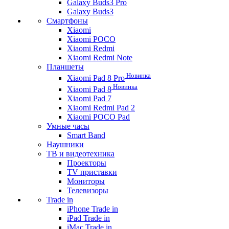
Galaxy Buds3 Pro
Galaxy Buds3
Смартфоны
Xiaomi
Xiaomi POCO
Xiaomi Redmi
Xiaomi Redmi Note
Планшеты
Новинка
Xiaomi Pad 8 Pro
Новинка
Xiaomi Pad 8
Xiaomi Pad 7
Xiaomi Redmi Pad 2
Xiaomi POCO Pad
Умные часы
Smart Band
Наушники
ТВ и видеотехника
Проекторы
TV приставки
Мониторы
Телевизоры
Trade in
iPhone Trade in
iPad Trade in
iMac Trade in