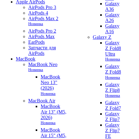
Apple AirPods
Galaxy
AirPods Pro 3
A36
AirPods 4
Galaxy
AirPods Max 2
A26
Новинка
Galaxy
AirPods Pro 2
A16
AirPods Max
Galaxy Z
EarPods
Galaxy
Запчасти для
Z Fold8
AirPods
Ultra
MacBook
Новинка
MacBook Neo
Galaxy
Новинка
Z Fold8
MacBook
Новинка
Neo 13"
Galaxy
(2026)
Z Flip8
Новинка
Новинка
MacBook Air
Galaxy
MacBook
Z Fold7
Air 13" (M5,
Galaxy
2026)
Z Flip7
Новинка
Galaxy
MacBook
Z Flip7
Air 15" (M5,
FE