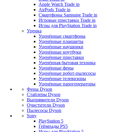
Apple Watch Trade in
AirPods Trade in
Смартфоны Samsung Trade in
Игровые приставки Trade in
Игры для PlayStation Trade in
Уценка
Уценённые смартфоны
Уценённые планшеты
Уценённые наушники
Уценённые ноутбуки
Уценённые приставки
Уценённая бытовая техника
Уценённые фены
Уценённые робот-пылесосы
Уценённые телевизоры
Уценённые парогенераторы
Фены Dyson
Стайлеры Dyson
Выпрямители Dyson
Очистители Dyson
Пылесосы Dyson
Sony
PlayStation 5
Геймпады PS5
Игры для PlayStation 5