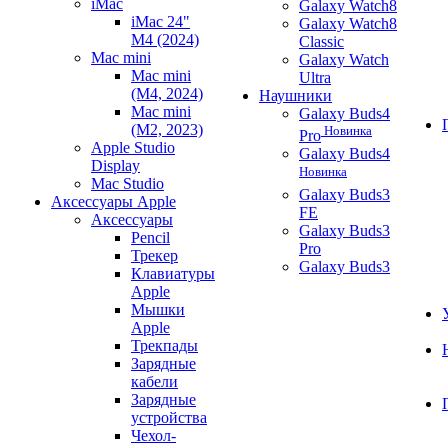
iMac
Galaxy Watch8
iMac 24"
Galaxy Watch8
M4 (2024)
Classic
Mac mini
Galaxy Watch
Mac mini
Ultra
(M4, 2024)
Наушники
Mac mini
Galaxy Buds4
(M2, 2023)
Новинка
Pro
Apple Studio
Galaxy Buds4
Display
Новинка
Mac Studio
Galaxy Buds3
Аксессуары Apple
FE
Аксессуары
Galaxy Buds3
Pencil
Pro
Трекер
Galaxy Buds3
Клавиатуры
Apple
Мышки
Apple
Трекпады
Зарядные
кабели
Зарядные
устройства
Чехол-