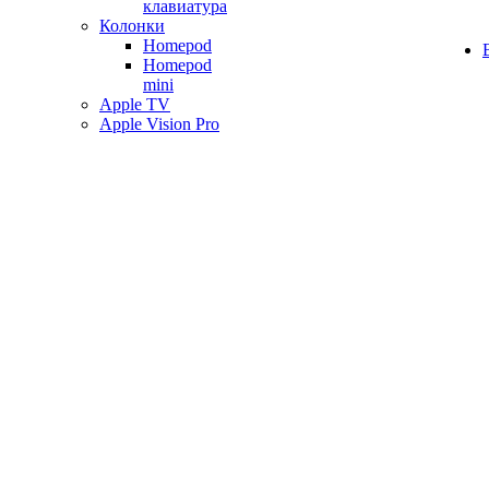
клавиатура
Колонки
Homepod
Homepod
mini
Apple TV
Apple Vision Pro