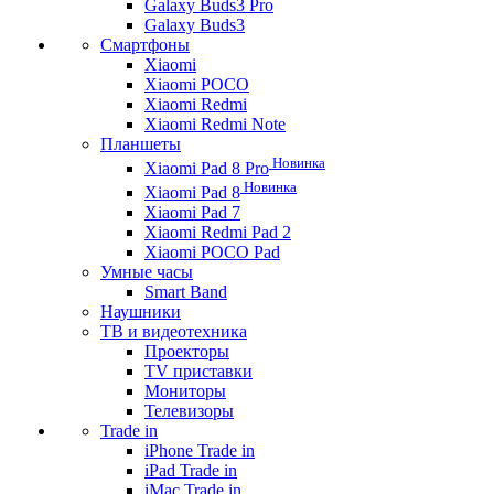
Galaxy Buds3 Pro
Galaxy Buds3
Смартфоны
Xiaomi
Xiaomi POCO
Xiaomi Redmi
Xiaomi Redmi Note
Планшеты
Новинка
Xiaomi Pad 8 Pro
Новинка
Xiaomi Pad 8
Xiaomi Pad 7
Xiaomi Redmi Pad 2
Xiaomi POCO Pad
Умные часы
Smart Band
Наушники
ТВ и видеотехника
Проекторы
TV приставки
Мониторы
Телевизоры
Trade in
iPhone Trade in
iPad Trade in
iMac Trade in