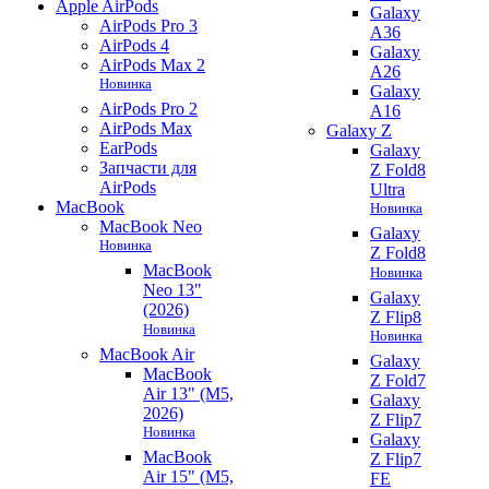
Apple AirPods
Galaxy
AirPods Pro 3
A36
AirPods 4
Galaxy
AirPods Max 2
A26
Новинка
Galaxy
AirPods Pro 2
A16
AirPods Max
Galaxy Z
EarPods
Galaxy
Запчасти для
Z Fold8
AirPods
Ultra
MacBook
Новинка
MacBook Neo
Galaxy
Новинка
Z Fold8
MacBook
Новинка
Neo 13"
Galaxy
(2026)
Z Flip8
Новинка
Новинка
MacBook Air
Galaxy
MacBook
Z Fold7
Air 13" (M5,
Galaxy
2026)
Z Flip7
Новинка
Galaxy
MacBook
Z Flip7
Air 15" (M5,
FE