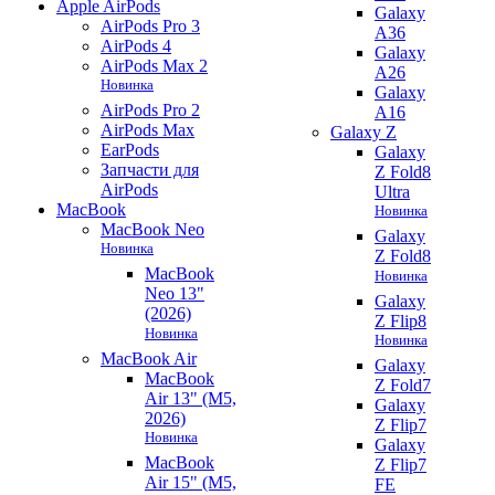
Apple AirPods
Galaxy
AirPods Pro 3
A36
AirPods 4
Galaxy
AirPods Max 2
A26
Новинка
Galaxy
AirPods Pro 2
A16
AirPods Max
Galaxy Z
EarPods
Galaxy
Запчасти для
Z Fold8
AirPods
Ultra
MacBook
Новинка
MacBook Neo
Galaxy
Новинка
Z Fold8
MacBook
Новинка
Neo 13"
Galaxy
(2026)
Z Flip8
Новинка
Новинка
MacBook Air
Galaxy
MacBook
Z Fold7
Air 13" (M5,
Galaxy
2026)
Z Flip7
Новинка
Galaxy
MacBook
Z Flip7
Air 15" (M5,
FE