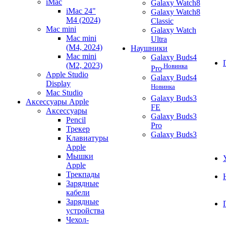
iMac
Galaxy Watch8
iMac 24"
Galaxy Watch8
M4 (2024)
Classic
Mac mini
Galaxy Watch
Mac mini
Ultra
(M4, 2024)
Наушники
Mac mini
Galaxy Buds4
(M2, 2023)
Новинка
Pro
Apple Studio
Galaxy Buds4
Display
Новинка
Mac Studio
Galaxy Buds3
Аксессуары Apple
FE
Аксессуары
Galaxy Buds3
Pencil
Pro
Трекер
Galaxy Buds3
Клавиатуры
Apple
Мышки
Apple
Трекпады
Зарядные
кабели
Зарядные
устройства
Чехол-