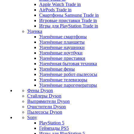
Apple Watch Trade in
AirPods Trade in
Смартфоны Samsung Trade in
Игровые приставки Trade in
Игры для PlayStation Trade in
Уценка
Уценённые смартфоны
Уценённые планшеты
Уценённые наушники
Уценённые ноутбуки
Уценённые приставки
Уценённая бытовая техника
Уценённые фены
Уценённые робот-пылесосы
Уценённые телевизоры
Уценённые парогенераторы
Фены Dyson
Стайлеры Dyson
Выпрямители Dyson
Очистители Dyson
Пылесосы Dyson
Sony
PlayStation 5
Геймпады PS5
Игры для PlayStation 5