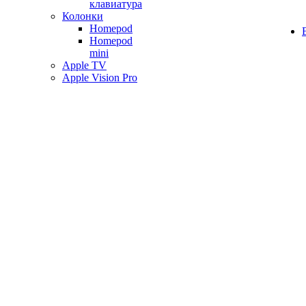
клавиатура
Колонки
Homepod
Homepod
mini
Apple TV
Apple Vision Pro