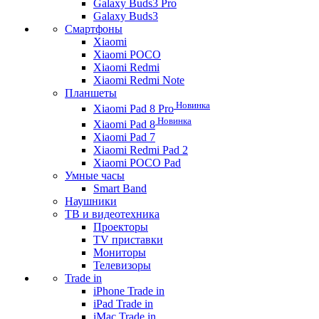
Galaxy Buds3 Pro
Galaxy Buds3
Смартфоны
Xiaomi
Xiaomi POCO
Xiaomi Redmi
Xiaomi Redmi Note
Планшеты
Новинка
Xiaomi Pad 8 Pro
Новинка
Xiaomi Pad 8
Xiaomi Pad 7
Xiaomi Redmi Pad 2
Xiaomi POCO Pad
Умные часы
Smart Band
Наушники
ТВ и видеотехника
Проекторы
TV приставки
Мониторы
Телевизоры
Trade in
iPhone Trade in
iPad Trade in
iMac Trade in