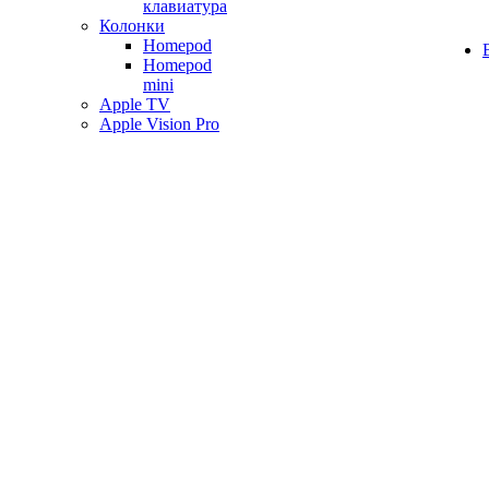
клавиатура
Колонки
Homepod
Homepod
mini
Apple TV
Apple Vision Pro