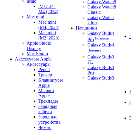
iMac
Galaxy Watch8
iMac 24"
Galaxy Watch8
M4 (2024)
Classic
Mac mini
Galaxy Watch
Mac mini
Ultra
(M4, 2024)
Наушники
Mac mini
Galaxy Buds4
(M2, 2023)
Новинка
Pro
Apple Studio
Galaxy Buds4
Display
Новинка
Mac Studio
Galaxy Buds3
Аксессуары Apple
FE
Аксессуары
Galaxy Buds3
Pencil
Pro
Трекер
Galaxy Buds3
Клавиатуры
Apple
Мышки
Apple
Трекпады
Зарядные
кабели
Зарядные
устройства
Чехол-