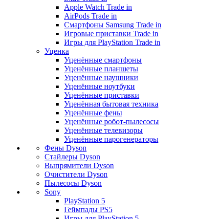
Apple Watch Trade in
AirPods Trade in
Смартфоны Samsung Trade in
Игровые приставки Trade in
Игры для PlayStation Trade in
Уценка
Уценённые смартфоны
Уценённые планшеты
Уценённые наушники
Уценённые ноутбуки
Уценённые приставки
Уценённая бытовая техника
Уценённые фены
Уценённые робот-пылесосы
Уценённые телевизоры
Уценённые парогенераторы
Фены Dyson
Стайлеры Dyson
Выпрямители Dyson
Очистители Dyson
Пылесосы Dyson
Sony
PlayStation 5
Геймпады PS5
Игры для PlayStation 5