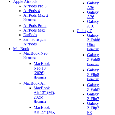
Apple AirPods
Galaxy
AirPods Pro 3
A36
AirPods 4
Galaxy
AirPods Max 2
A26
Новинка
Galaxy
AirPods Pro 2
A16
AirPods Max
Galaxy Z
EarPods
Galaxy
Запчасти для
Z Fold8
AirPods
Ultra
MacBook
Новинка
MacBook Neo
Galaxy
Новинка
Z Fold8
MacBook
Новинка
Neo 13"
Galaxy
(2026)
Z Flip8
Новинка
Новинка
MacBook Air
Galaxy
MacBook
Z Fold7
Air 13" (M5,
Galaxy
2026)
Z Flip7
Новинка
Galaxy
MacBook
Z Flip7
Air 15" (M5,
FE