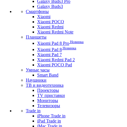
Galaxy Buds3 Pro
Galaxy Buds3
Смартфоны
Xiaomi
Xiaomi POCO
Xiaomi Redmi
Xiaomi Redmi Note
Планшеты
Новинка
Xiaomi Pad 8 Pro
Новинка
Xiaomi Pad 8
Xiaomi Pad 7
Xiaomi Redmi Pad 2
Xiaomi POCO Pad
Умные часы
Smart Band
Наушники
ТВ и видеотехника
Проекторы
TV приставки
Мониторы
Телевизоры
Trade in
iPhone Trade in
iPad Trade in
iMac Trade in