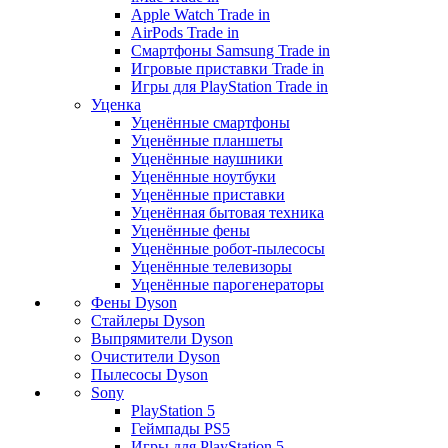
Apple Watch Trade in
AirPods Trade in
Смартфоны Samsung Trade in
Игровые приставки Trade in
Игры для PlayStation Trade in
Уценка
Уценённые смартфоны
Уценённые планшеты
Уценённые наушники
Уценённые ноутбуки
Уценённые приставки
Уценённая бытовая техника
Уценённые фены
Уценённые робот-пылесосы
Уценённые телевизоры
Уценённые парогенераторы
Фены Dyson
Стайлеры Dyson
Выпрямители Dyson
Очистители Dyson
Пылесосы Dyson
Sony
PlayStation 5
Геймпады PS5
Игры для PlayStation 5