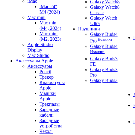
iMac
Galaxy Watch8
iMac 24"
Galaxy Watch8
M4 (2024)
Classic
Mac mini
Galaxy Watch
Mac mini
Ultra
(M4, 2024)
Наушники
Mac mini
Galaxy Buds4
(M2, 2023)
Новинка
Pro
Apple Studio
Galaxy Buds4
Display
Новинка
Mac Studio
Galaxy Buds3
Аксессуары Apple
FE
Аксессуары
Galaxy Buds3
Pencil
Pro
Трекер
Galaxy Buds3
Клавиатуры
Apple
Мышки
Apple
Трекпады
Зарядные
кабели
Зарядные
устройства
Чехол-