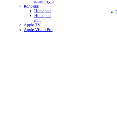
клавиатура
Колонки
Homepod
Homepod
mini
Apple TV
Apple Vision Pro