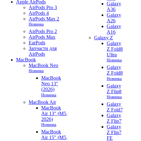
Apple AirPods
Galaxy
AirPods Pro 3
A36
AirPods 4
Galaxy
AirPods Max 2
A26
Новинка
Galaxy
AirPods Pro 2
A16
AirPods Max
Galaxy Z
EarPods
Galaxy
Запчасти для
Z Fold8
AirPods
Ultra
MacBook
Новинка
MacBook Neo
Galaxy
Новинка
Z Fold8
MacBook
Новинка
Neo 13"
Galaxy
(2026)
Z Flip8
Новинка
Новинка
MacBook Air
Galaxy
MacBook
Z Fold7
Air 13" (M5,
Galaxy
2026)
Z Flip7
Новинка
Galaxy
MacBook
Z Flip7
Air 15" (M5,
FE