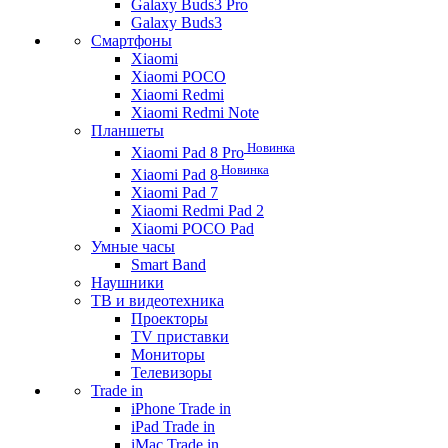
Galaxy Buds3 Pro
Galaxy Buds3
Смартфоны
Xiaomi
Xiaomi POCO
Xiaomi Redmi
Xiaomi Redmi Note
Планшеты
Новинка
Xiaomi Pad 8 Pro
Новинка
Xiaomi Pad 8
Xiaomi Pad 7
Xiaomi Redmi Pad 2
Xiaomi POCO Pad
Умные часы
Smart Band
Наушники
ТВ и видеотехника
Проекторы
TV приставки
Мониторы
Телевизоры
Trade in
iPhone Trade in
iPad Trade in
iMac Trade in