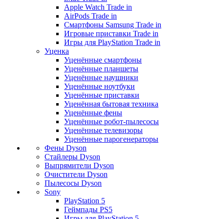
Apple Watch Trade in
AirPods Trade in
Смартфоны Samsung Trade in
Игровые приставки Trade in
Игры для PlayStation Trade in
Уценка
Уценённые смартфоны
Уценённые планшеты
Уценённые наушники
Уценённые ноутбуки
Уценённые приставки
Уценённая бытовая техника
Уценённые фены
Уценённые робот-пылесосы
Уценённые телевизоры
Уценённые парогенераторы
Фены Dyson
Стайлеры Dyson
Выпрямители Dyson
Очистители Dyson
Пылесосы Dyson
Sony
PlayStation 5
Геймпады PS5
Игры для PlayStation 5