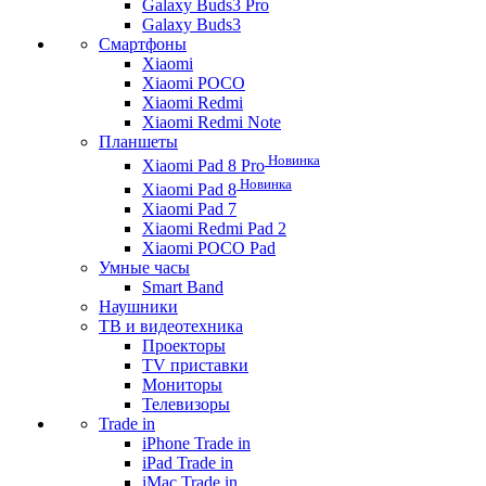
Galaxy Buds3 Pro
Galaxy Buds3
Смартфоны
Xiaomi
Xiaomi POCO
Xiaomi Redmi
Xiaomi Redmi Note
Планшеты
Новинка
Xiaomi Pad 8 Pro
Новинка
Xiaomi Pad 8
Xiaomi Pad 7
Xiaomi Redmi Pad 2
Xiaomi POCO Pad
Умные часы
Smart Band
Наушники
ТВ и видеотехника
Проекторы
TV приставки
Мониторы
Телевизоры
Trade in
iPhone Trade in
iPad Trade in
iMac Trade in