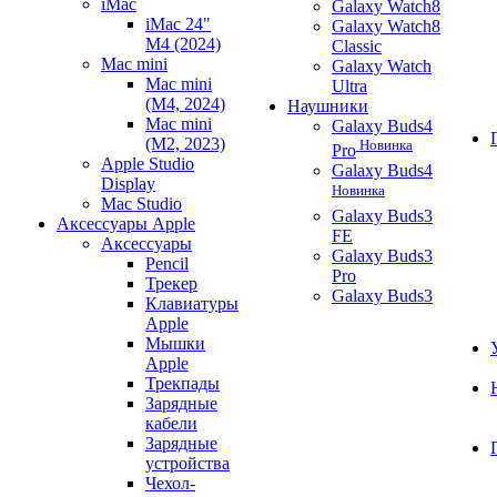
iMac
Galaxy Watch8
iMac 24"
Galaxy Watch8
M4 (2024)
Classic
Mac mini
Galaxy Watch
Mac mini
Ultra
(M4, 2024)
Наушники
Mac mini
Galaxy Buds4
(M2, 2023)
Новинка
Pro
Apple Studio
Galaxy Buds4
Display
Новинка
Mac Studio
Galaxy Buds3
Аксессуары Apple
FE
Аксессуары
Galaxy Buds3
Pencil
Pro
Трекер
Galaxy Buds3
Клавиатуры
Apple
Мышки
Apple
Трекпады
Зарядные
кабели
Зарядные
устройства
Чехол-