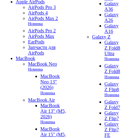
Apple AirPods
Galaxy
AirPods Pro 3
A36
AirPods 4
Galaxy
AirPods Max 2
A26
Новинка
Galaxy
AirPods Pro 2
A16
AirPods Max
Galaxy Z
EarPods
Galaxy
Запчасти для
Z Fold8
AirPods
Ultra
MacBook
Новинка
MacBook Neo
Galaxy
Новинка
Z Fold8
MacBook
Новинка
Neo 13"
Galaxy
(2026)
Z Flip8
Новинка
Новинка
MacBook Air
Galaxy
MacBook
Z Fold7
Air 13" (M5,
Galaxy
2026)
Z Flip7
Новинка
Galaxy
MacBook
Z Flip7
Air 15" (M5,
FE