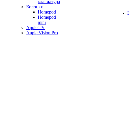
клавиатура
Колонки
Homepod
Homepod
mini
Apple TV
Apple Vision Pro