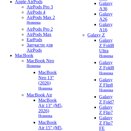
Apple AirPods
Galaxy
AirPods Pro 3
A36
AirPods 4
Galaxy
AirPods Max 2
A26
Новинка
Galaxy
AirPods Pro 2
A16
AirPods Max
Galaxy Z
EarPods
Galaxy
Запчасти для
Z Fold8
AirPods
Ultra
MacBook
Новинка
MacBook Neo
Galaxy
Новинка
Z Fold8
MacBook
Новинка
Neo 13"
Galaxy
(2026)
Z Flip8
Новинка
Новинка
MacBook Air
Galaxy
MacBook
Z Fold7
Air 13" (M5,
Galaxy
2026)
Z Flip7
Новинка
Galaxy
MacBook
Z Flip7
Air 15" (M5,
FE