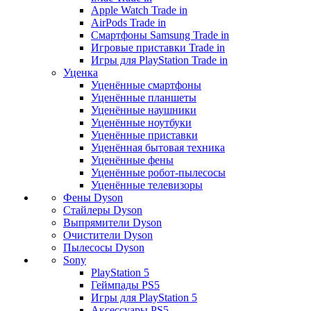
Apple Watch Trade in
AirPods Trade in
Смартфоны Samsung Trade in
Игровые приставки Trade in
Игры для PlayStation Trade in
Уценка
Уценённые смартфоны
Уценённые планшеты
Уценённые наушники
Уценённые ноутбуки
Уценённые приставки
Уценённая бытовая техника
Уценённые фены
Уценённые робот-пылесосы
Уценённые телевизоры
Фены Dyson
Стайлеры Dyson
Выпрямители Dyson
Очистители Dyson
Пылесосы Dyson
Sony
PlayStation 5
Геймпады PS5
Игры для PlayStation 5
Аксессуары PS5