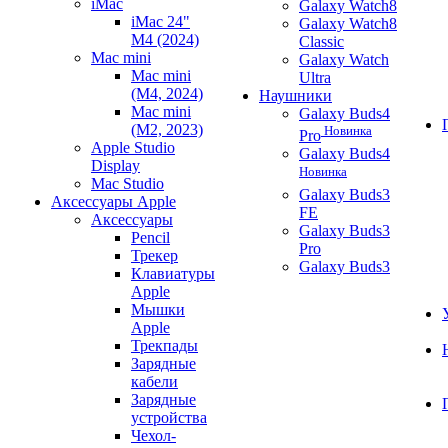
iMac
Galaxy Watch8
iMac 24"
Galaxy Watch8
M4 (2024)
Classic
Mac mini
Galaxy Watch
Mac mini
Ultra
(M4, 2024)
Наушники
Mac mini
Galaxy Buds4
(M2, 2023)
Новинка
Pro
Apple Studio
Galaxy Buds4
Display
Новинка
Mac Studio
Galaxy Buds3
Аксессуары Apple
FE
Аксессуары
Galaxy Buds3
Pencil
Pro
Трекер
Galaxy Buds3
Клавиатуры
Apple
Мышки
Apple
Трекпады
Зарядные
кабели
Зарядные
устройства
Чехол-