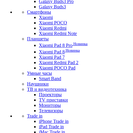
Galaxy Buds3 Pro
Galaxy Buds3
Смартфоны
Xiaomi
Xiaomi POCO
Xiaomi Redmi
Xiaomi Redmi Note
Планшеты
Новинка
Xiaomi Pad 8 Pro
Новинка
Xiaomi Pad 8
Xiaomi Pad 7
Xiaomi Redmi Pad 2
Xiaomi POCO Pad
Умные часы
Smart Band
Наушники
ТВ и видеотехника
Проекторы
TV приставки
Мониторы
Телевизоры
Trade in
iPhone Trade in
iPad Trade in
iMac Trade in