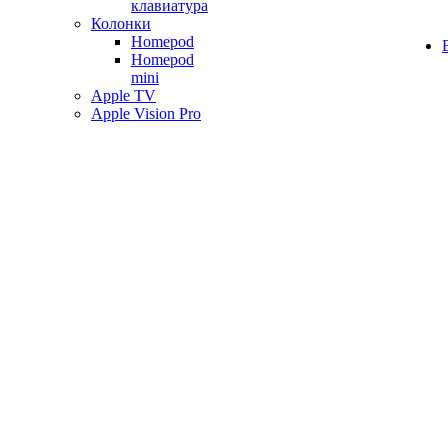
клавиатура
Колонки
Homepod
Homepod
mini
Apple TV
Apple Vision Pro