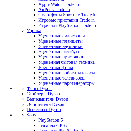
Apple Watch Trade in
AirPods Trade in
Смартфоны Samsung Trade in
Игровые приставки Trade in
Игры для PlayStation Trade in
Уценка
Уценённые смартфоны
Уценённые планшеты
Уценённые наушники
Уценённые ноутбуки
Уценённые приставки
Уценённая бытовая техника
Уценённые фены
Уценённые робот-пылесосы
Уценённые телевизоры
Уценённые парогенераторы
Фены Dyson
Стайлеры Dyson
Выпрямители Dyson
Очистители Dyson
Пылесосы Dyson
Sony
PlayStation 5
Геймпады PS5
Игры для PlayStation 5