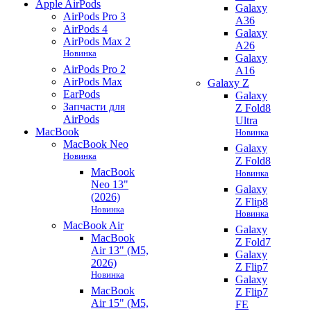
Apple AirPods
Galaxy
AirPods Pro 3
A36
AirPods 4
Galaxy
AirPods Max 2
A26
Новинка
Galaxy
AirPods Pro 2
A16
AirPods Max
Galaxy Z
EarPods
Galaxy
Запчасти для
Z Fold8
AirPods
Ultra
MacBook
Новинка
MacBook Neo
Galaxy
Новинка
Z Fold8
MacBook
Новинка
Neo 13"
Galaxy
(2026)
Z Flip8
Новинка
Новинка
MacBook Air
Galaxy
MacBook
Z Fold7
Air 13" (M5,
Galaxy
2026)
Z Flip7
Новинка
Galaxy
MacBook
Z Flip7
Air 15" (M5,
FE