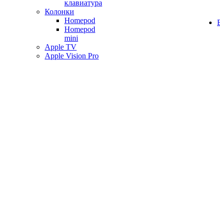
клавиатура
Колонки
Homepod
Homepod
mini
Apple TV
Apple Vision Pro