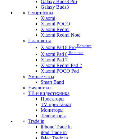
Galaxy Buds3 Pro
Galaxy Buds3
Смартфоны
Xiaomi
Xiaomi POCO
Xiaomi Redmi
Xiaomi Redmi Note
Планшеты
Новинка
Xiaomi Pad 8 Pro
Новинка
Xiaomi Pad 8
Xiaomi Pad 7
Xiaomi Redmi Pad 2
Xiaomi POCO Pad
Умные часы
Smart Band
Наушники
ТВ и видеотехника
Проекторы
TV приставки
Мониторы
Телевизоры
Trade in
iPhone Trade in
iPad Trade in
iMac Trade in