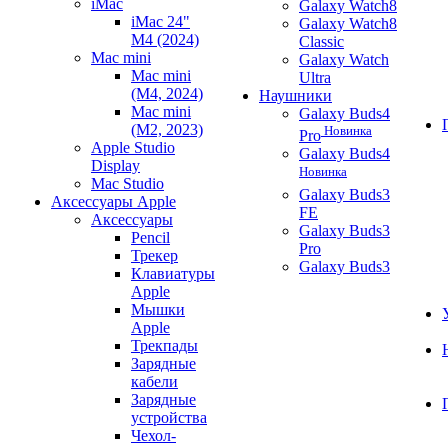
iMac
Galaxy Watch8
iMac 24"
Galaxy Watch8
M4 (2024)
Classic
Mac mini
Galaxy Watch
Mac mini
Ultra
(M4, 2024)
Наушники
Mac mini
Galaxy Buds4
(M2, 2023)
Новинка
Pro
Apple Studio
Galaxy Buds4
Display
Новинка
Mac Studio
Galaxy Buds3
Аксессуары Apple
FE
Аксессуары
Galaxy Buds3
Pencil
Pro
Трекер
Galaxy Buds3
Клавиатуры
Apple
Мышки
Apple
Трекпады
Зарядные
кабели
Зарядные
устройства
Чехол-