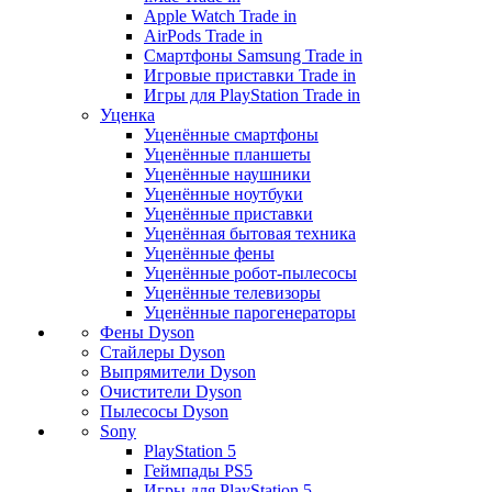
Apple Watch Trade in
AirPods Trade in
Смартфоны Samsung Trade in
Игровые приставки Trade in
Игры для PlayStation Trade in
Уценка
Уценённые смартфоны
Уценённые планшеты
Уценённые наушники
Уценённые ноутбуки
Уценённые приставки
Уценённая бытовая техника
Уценённые фены
Уценённые робот-пылесосы
Уценённые телевизоры
Уценённые парогенераторы
Фены Dyson
Стайлеры Dyson
Выпрямители Dyson
Очистители Dyson
Пылесосы Dyson
Sony
PlayStation 5
Геймпады PS5
Игры для PlayStation 5