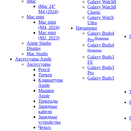
iMac
Galaxy Watch8
iMac 24"
Galaxy Watch8
M4 (2024)
Classic
Mac mini
Galaxy Watch
Mac mini
Ultra
(M4, 2024)
Наушники
Mac mini
Galaxy Buds4
(M2, 2023)
Новинка
Pro
Apple Studio
Galaxy Buds4
Display
Новинка
Mac Studio
Galaxy Buds3
Аксессуары Apple
FE
Аксессуары
Galaxy Buds3
Pencil
Pro
Трекер
Galaxy Buds3
Клавиатуры
Apple
Мышки
Apple
Трекпады
Зарядные
кабели
Зарядные
устройства
Чехол-