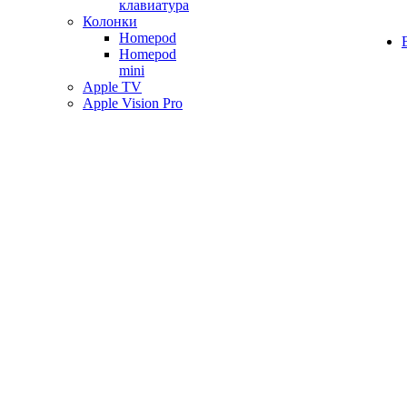
клавиатура
Колонки
Homepod
Homepod
mini
Apple TV
Apple Vision Pro