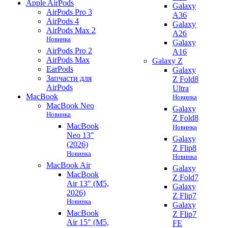
Apple AirPods
Galaxy
AirPods Pro 3
A36
AirPods 4
Galaxy
AirPods Max 2
A26
Новинка
Galaxy
AirPods Pro 2
A16
AirPods Max
Galaxy Z
EarPods
Galaxy
Запчасти для
Z Fold8
AirPods
Ultra
MacBook
Новинка
MacBook Neo
Galaxy
Новинка
Z Fold8
MacBook
Новинка
Neo 13"
Galaxy
(2026)
Z Flip8
Новинка
Новинка
MacBook Air
Galaxy
MacBook
Z Fold7
Air 13" (M5,
Galaxy
2026)
Z Flip7
Новинка
Galaxy
MacBook
Z Flip7
Air 15" (M5,
FE