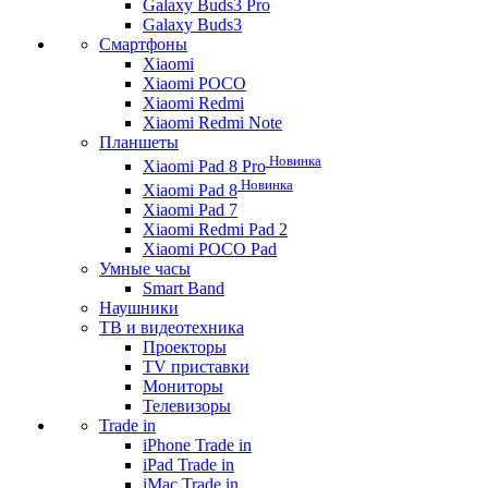
Galaxy Buds3 Pro
Galaxy Buds3
Смартфоны
Xiaomi
Xiaomi POCO
Xiaomi Redmi
Xiaomi Redmi Note
Планшеты
Новинка
Xiaomi Pad 8 Pro
Новинка
Xiaomi Pad 8
Xiaomi Pad 7
Xiaomi Redmi Pad 2
Xiaomi POCO Pad
Умные часы
Smart Band
Наушники
ТВ и видеотехника
Проекторы
TV приставки
Мониторы
Телевизоры
Trade in
iPhone Trade in
iPad Trade in
iMac Trade in