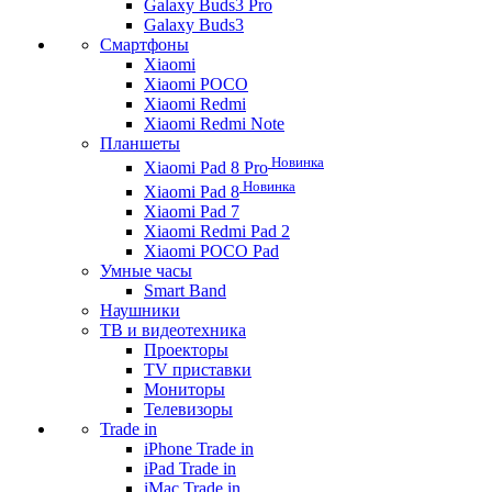
Galaxy Buds3 Pro
Galaxy Buds3
Смартфоны
Xiaomi
Xiaomi POCO
Xiaomi Redmi
Xiaomi Redmi Note
Планшеты
Новинка
Xiaomi Pad 8 Pro
Новинка
Xiaomi Pad 8
Xiaomi Pad 7
Xiaomi Redmi Pad 2
Xiaomi POCO Pad
Умные часы
Smart Band
Наушники
ТВ и видеотехника
Проекторы
TV приставки
Мониторы
Телевизоры
Trade in
iPhone Trade in
iPad Trade in
iMac Trade in