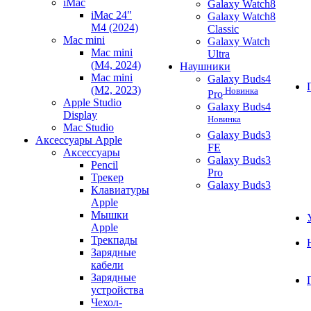
iMac
Galaxy Watch8
iMac 24"
Galaxy Watch8
M4 (2024)
Classic
Mac mini
Galaxy Watch
Mac mini
Ultra
(M4, 2024)
Наушники
Mac mini
Galaxy Buds4
(M2, 2023)
Новинка
Pro
Apple Studio
Galaxy Buds4
Display
Новинка
Mac Studio
Galaxy Buds3
Аксессуары Apple
FE
Аксессуары
Galaxy Buds3
Pencil
Pro
Трекер
Galaxy Buds3
Клавиатуры
Apple
Мышки
Apple
Трекпады
Зарядные
кабели
Зарядные
устройства
Чехол-