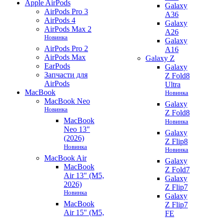
Apple AirPods
Galaxy
AirPods Pro 3
A36
AirPods 4
Galaxy
AirPods Max 2
A26
Новинка
Galaxy
AirPods Pro 2
A16
AirPods Max
Galaxy Z
EarPods
Galaxy
Запчасти для
Z Fold8
AirPods
Ultra
MacBook
Новинка
MacBook Neo
Galaxy
Новинка
Z Fold8
MacBook
Новинка
Neo 13"
Galaxy
(2026)
Z Flip8
Новинка
Новинка
MacBook Air
Galaxy
MacBook
Z Fold7
Air 13" (M5,
Galaxy
2026)
Z Flip7
Новинка
Galaxy
MacBook
Z Flip7
Air 15" (M5,
FE