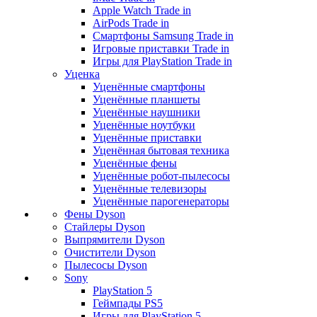
Apple Watch Trade in
AirPods Trade in
Смартфоны Samsung Trade in
Игровые приставки Trade in
Игры для PlayStation Trade in
Уценка
Уценённые смартфоны
Уценённые планшеты
Уценённые наушники
Уценённые ноутбуки
Уценённые приставки
Уценённая бытовая техника
Уценённые фены
Уценённые робот-пылесосы
Уценённые телевизоры
Уценённые парогенераторы
Фены Dyson
Стайлеры Dyson
Выпрямители Dyson
Очистители Dyson
Пылесосы Dyson
Sony
PlayStation 5
Геймпады PS5
Игры для PlayStation 5