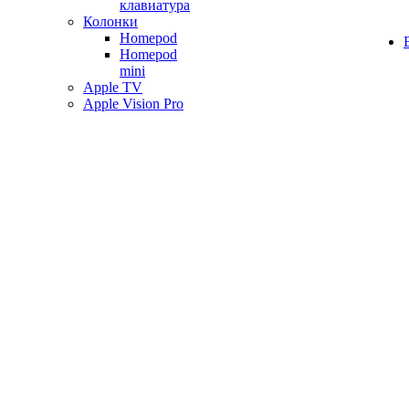
клавиатура
Колонки
Homepod
Homepod
mini
Apple TV
Apple Vision Pro