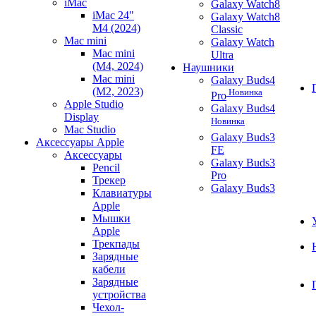
iMac
Galaxy Watch8
iMac 24"
Galaxy Watch8
M4 (2024)
Classic
Mac mini
Galaxy Watch
Mac mini
Ultra
(M4, 2024)
Наушники
Mac mini
Galaxy Buds4
(M2, 2023)
Новинка
Pro
Apple Studio
Galaxy Buds4
Display
Новинка
Mac Studio
Galaxy Buds3
Аксессуары Apple
FE
Аксессуары
Galaxy Buds3
Pencil
Pro
Трекер
Galaxy Buds3
Клавиатуры
Apple
Мышки
Apple
Трекпады
Зарядные
кабели
Зарядные
устройства
Чехол-