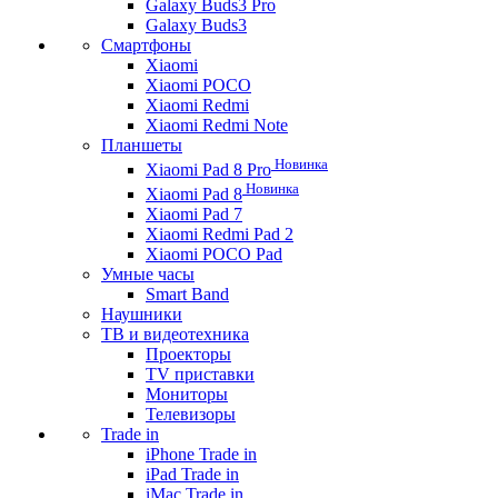
Galaxy Buds3 Pro
Galaxy Buds3
Смартфоны
Xiaomi
Xiaomi POCO
Xiaomi Redmi
Xiaomi Redmi Note
Планшеты
Новинка
Xiaomi Pad 8 Pro
Новинка
Xiaomi Pad 8
Xiaomi Pad 7
Xiaomi Redmi Pad 2
Xiaomi POCO Pad
Умные часы
Smart Band
Наушники
ТВ и видеотехника
Проекторы
TV приставки
Мониторы
Телевизоры
Trade in
iPhone Trade in
iPad Trade in
iMac Trade in