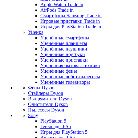
Apple Watch Trade in
AirPods Trade in
Смартфоны Samsung Trade in
Игровые приставки Trade in
Игры для PlayStation Trade in
Уценка
Уценённые смартфоны
Уценённые планшеты
Уценённые наушники
Уценённые ноутбуки
Уценённые приставки
Уценённая бытовая техника
Уценённые фены
Уценённые робот-пылесосы
Уценённые телевизоры
Фены Dyson
Стайлеры Dyson
Выпрямители Dyson
Очистители Dyson
Пылесосы Dyson
Sony
PlayStation 5
Геймпады PS5
Игры для PlayStation 5
Аксессуары PS5