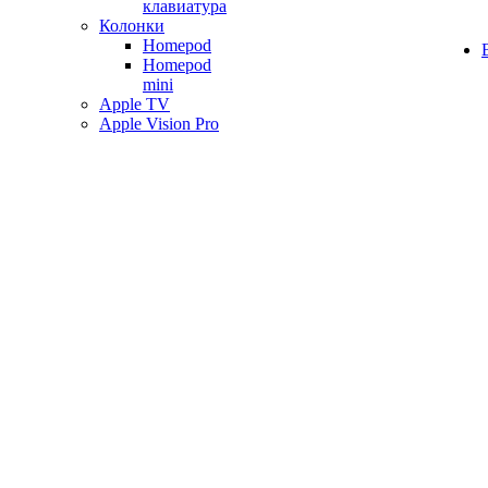
клавиатура
Колонки
Homepod
Homepod
mini
Apple TV
Apple Vision Pro