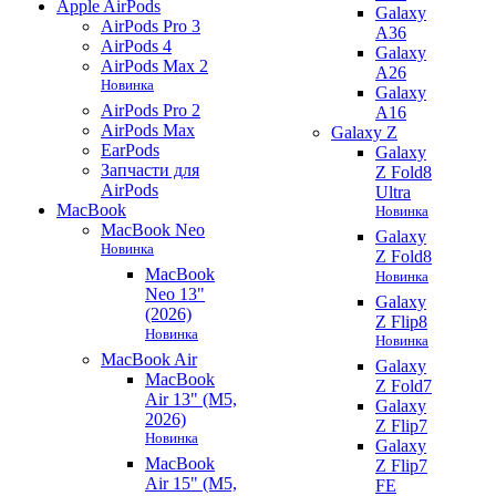
Apple AirPods
Galaxy
AirPods Pro 3
A36
AirPods 4
Galaxy
AirPods Max 2
A26
Новинка
Galaxy
AirPods Pro 2
A16
AirPods Max
Galaxy Z
EarPods
Galaxy
Запчасти для
Z Fold8
AirPods
Ultra
MacBook
Новинка
MacBook Neo
Galaxy
Новинка
Z Fold8
MacBook
Новинка
Neo 13"
Galaxy
(2026)
Z Flip8
Новинка
Новинка
MacBook Air
Galaxy
MacBook
Z Fold7
Air 13" (M5,
Galaxy
2026)
Z Flip7
Новинка
Galaxy
MacBook
Z Flip7
Air 15" (M5,
FE