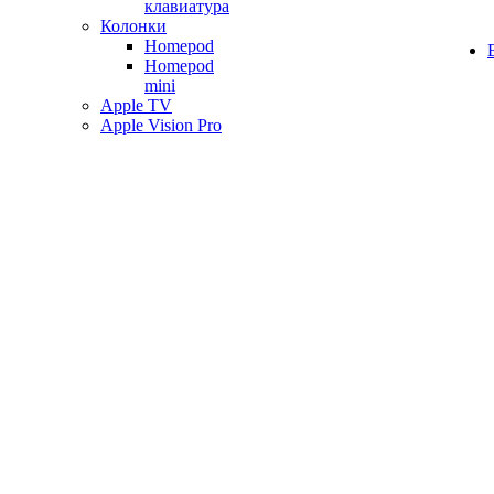
клавиатура
Колонки
Homepod
Homepod
mini
Apple TV
Apple Vision Pro