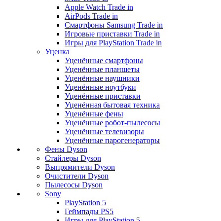
Apple Watch Trade in
AirPods Trade in
Смартфоны Samsung Trade in
Игровые приставки Trade in
Игры для PlayStation Trade in
Уценка
Уценённые смартфоны
Уценённые планшеты
Уценённые наушники
Уценённые ноутбуки
Уценённые приставки
Уценённая бытовая техника
Уценённые фены
Уценённые робот-пылесосы
Уценённые телевизоры
Уценённые парогенераторы
Фены Dyson
Стайлеры Dyson
Выпрямители Dyson
Очистители Dyson
Пылесосы Dyson
Sony
PlayStation 5
Геймпады PS5
Игры для PlayStation 5