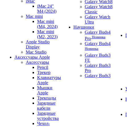
iMac
Galaxy Watch8
iMac 24"
Galaxy Watch8
M4 (2024)
Classic
Mac mini
Galaxy Watch
Mac mini
Ultra
(M4, 2024)
Наушники
Mac mini
Galaxy Buds4
(M2, 2023)
Новинка
Pro
Apple Studio
Galaxy Buds4
Display
Новинка
Mac Studio
Galaxy Buds3
Аксессуары Apple
FE
Аксессуары
Galaxy Buds3
Pencil
Pro
Трекер
Galaxy Buds3
Клавиатуры
Apple
Мышки
Apple
Трекпады
Зарядные
кабели
Зарядные
устройства
Чехол-