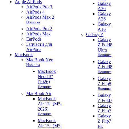
Apple AirPods
Galaxy
AirPods Pro 3
A36
AirPods 4
Galaxy
AirPods Max 2
A26
Новинка
Galaxy
AirPods Pro 2
A16
AirPods Max
Galaxy Z
EarPods
Galaxy
Запчасти для
Z Fold8
AirPods
Ultra
MacBook
Новинка
MacBook Neo
Galaxy
Новинка
Z Fold8
MacBook
Новинка
Neo 13"
Galaxy
(2026)
Z Flip8
Новинка
Новинка
MacBook Air
Galaxy
MacBook
Z Fold7
Air 13" (M5,
Galaxy
2026)
Z Flip7
Новинка
Galaxy
MacBook
Z Flip7
Air 15" (M5,
FE