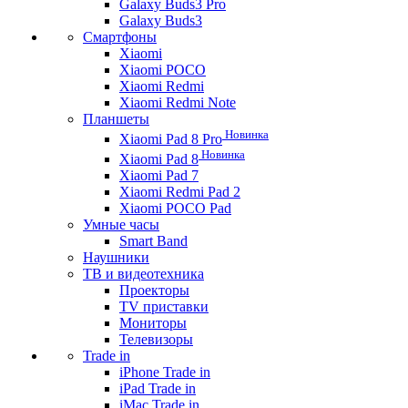
Galaxy Buds3 Pro
Galaxy Buds3
Смартфоны
Xiaomi
Xiaomi POCO
Xiaomi Redmi
Xiaomi Redmi Note
Планшеты
Новинка
Xiaomi Pad 8 Pro
Новинка
Xiaomi Pad 8
Xiaomi Pad 7
Xiaomi Redmi Pad 2
Xiaomi POCO Pad
Умные часы
Smart Band
Наушники
ТВ и видеотехника
Проекторы
TV приставки
Мониторы
Телевизоры
Trade in
iPhone Trade in
iPad Trade in
iMac Trade in