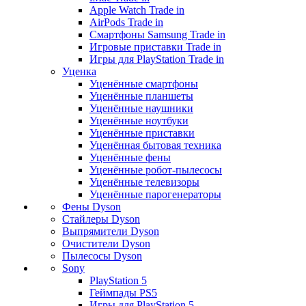
Apple Watch Trade in
AirPods Trade in
Смартфоны Samsung Trade in
Игровые приставки Trade in
Игры для PlayStation Trade in
Уценка
Уценённые смартфоны
Уценённые планшеты
Уценённые наушники
Уценённые ноутбуки
Уценённые приставки
Уценённая бытовая техника
Уценённые фены
Уценённые робот-пылесосы
Уценённые телевизоры
Уценённые парогенераторы
Фены Dyson
Стайлеры Dyson
Выпрямители Dyson
Очистители Dyson
Пылесосы Dyson
Sony
PlayStation 5
Геймпады PS5
Игры для PlayStation 5