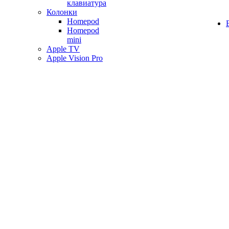
клавиатура
Колонки
Homepod
Homepod
mini
Apple TV
Apple Vision Pro