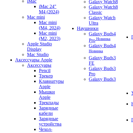
iMac
Galaxy Watch8
iMac 24"
Galaxy Watch8
M4 (2024)
Classic
Mac mini
Galaxy Watch
Mac mini
Ultra
(M4, 2024)
Наушники
Mac mini
Galaxy Buds4
(M2, 2023)
Новинка
Pro
Apple Studio
Galaxy Buds4
Display
Новинка
Mac Studio
Galaxy Buds3
Аксессуары Apple
FE
Аксессуары
Galaxy Buds3
Pencil
Pro
Трекер
Galaxy Buds3
Клавиатуры
Apple
Мышки
Apple
Трекпады
Зарядные
кабели
Зарядные
устройства
Чехол-