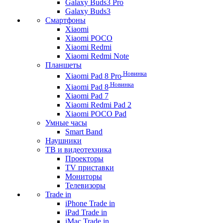
Galaxy Buds3 Pro
Galaxy Buds3
Смартфоны
Xiaomi
Xiaomi POCO
Xiaomi Redmi
Xiaomi Redmi Note
Планшеты
Новинка
Xiaomi Pad 8 Pro
Новинка
Xiaomi Pad 8
Xiaomi Pad 7
Xiaomi Redmi Pad 2
Xiaomi POCO Pad
Умные часы
Smart Band
Наушники
ТВ и видеотехника
Проекторы
TV приставки
Мониторы
Телевизоры
Trade in
iPhone Trade in
iPad Trade in
iMac Trade in