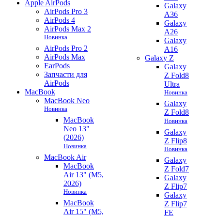
Apple AirPods
Galaxy
AirPods Pro 3
A36
AirPods 4
Galaxy
AirPods Max 2
A26
Новинка
Galaxy
AirPods Pro 2
A16
AirPods Max
Galaxy Z
EarPods
Galaxy
Запчасти для
Z Fold8
AirPods
Ultra
MacBook
Новинка
MacBook Neo
Galaxy
Новинка
Z Fold8
MacBook
Новинка
Neo 13"
Galaxy
(2026)
Z Flip8
Новинка
Новинка
MacBook Air
Galaxy
MacBook
Z Fold7
Air 13" (M5,
Galaxy
2026)
Z Flip7
Новинка
Galaxy
MacBook
Z Flip7
Air 15" (M5,
FE