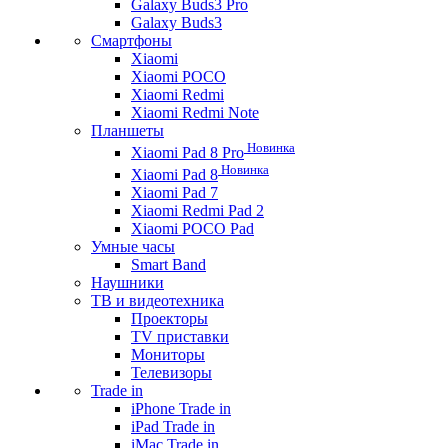
Galaxy Buds3 Pro
Galaxy Buds3
Смартфоны
Xiaomi
Xiaomi POCO
Xiaomi Redmi
Xiaomi Redmi Note
Планшеты
Новинка
Xiaomi Pad 8 Pro
Новинка
Xiaomi Pad 8
Xiaomi Pad 7
Xiaomi Redmi Pad 2
Xiaomi POCO Pad
Умные часы
Smart Band
Наушники
ТВ и видеотехника
Проекторы
TV приставки
Мониторы
Телевизоры
Trade in
iPhone Trade in
iPad Trade in
iMac Trade in