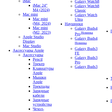
iMac
Galaxy Watch8
iMac 24"
Galaxy Watch8
M4 (2024)
Classic
Mac mini
Galaxy Watch
Mac mini
Ultra
(M4, 2024)
Наушники
Mac mini
Galaxy Buds4
(M2, 2023)
Новинка
Pro
Apple Studio
Galaxy Buds4
Display
Новинка
Mac Studio
Galaxy Buds3
Аксессуары Apple
FE
Аксессуары
Galaxy Buds3
Pencil
Pro
Трекер
Galaxy Buds3
Клавиатуры
Apple
Мышки
Apple
Трекпады
Зарядные
кабели
Зарядные
устройства
Чехол-