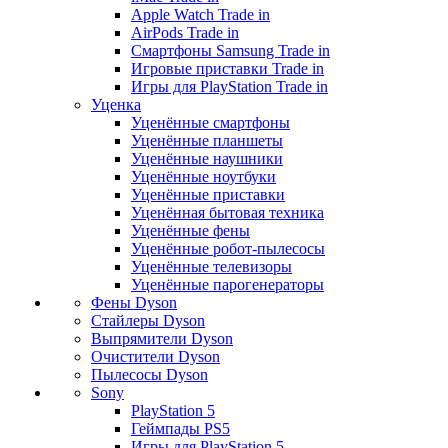
Apple Watch Trade in
AirPods Trade in
Смартфоны Samsung Trade in
Игровые приставки Trade in
Игры для PlayStation Trade in
Уценка
Уценённые смартфоны
Уценённые планшеты
Уценённые наушники
Уценённые ноутбуки
Уценённые приставки
Уценённая бытовая техника
Уценённые фены
Уценённые робот-пылесосы
Уценённые телевизоры
Уценённые парогенераторы
Фены Dyson
Стайлеры Dyson
Выпрямители Dyson
Очистители Dyson
Пылесосы Dyson
Sony
PlayStation 5
Геймпады PS5
Игры для PlayStation 5