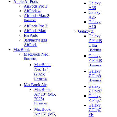
Apple AirPods
Galaxy
AirPods Pro 3
A36
AirPods 4
Galaxy
AirPods Max 2
A26
Новинка
Galaxy
AirPods Pro 2
A16
AirPods Max
Galaxy Z
EarPods
Galaxy
Запчасти для
Z Fold8
AirPods
Ultra
MacBook
Новинка
MacBook Neo
Galaxy
Новинка
Z Fold8
MacBook
Новинка
Neo 13"
Galaxy
(2026)
Z Flip8
Новинка
Новинка
MacBook Air
Galaxy
MacBook
Z Fold7
Air 13" (M5,
Galaxy
2026)
Z Flip7
Новинка
Galaxy
MacBook
Z Flip7
Air 15" (M5,
FE