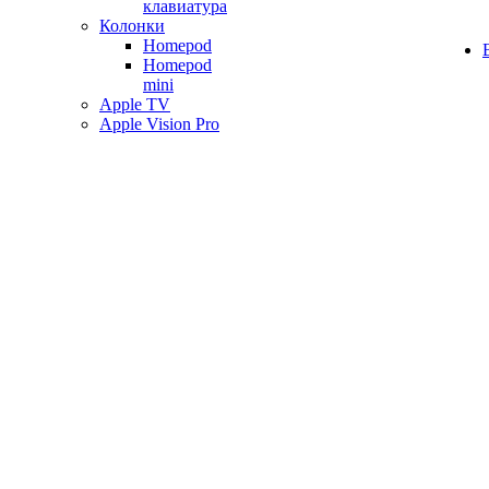
клавиатура
Колонки
Homepod
Homepod
mini
Apple TV
Apple Vision Pro