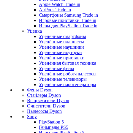
Apple Watch Trade in
AirPods Trade in
Смартфоны Samsung Trade in
Игровые приставки Trade in
Игры для PlayStation Trade in
Уценка
Уценённые смартфоны
Уценённые планшеты
Уценённые наушники
Уценённые ноутбуки
Уценённые приставки
Уценённая бытовая техника
Уценённые фены
Уценённые робот-пылесосы
Уценённые телевизоры
Уценённые парогенераторы
Фены Dyson
Стайлеры Dyson
Выпрямители Dyson
Очистители Dyson
Пылесосы Dyson
Sony
PlayStation 5
Геймпады PS5
Игры для PlayStation 5