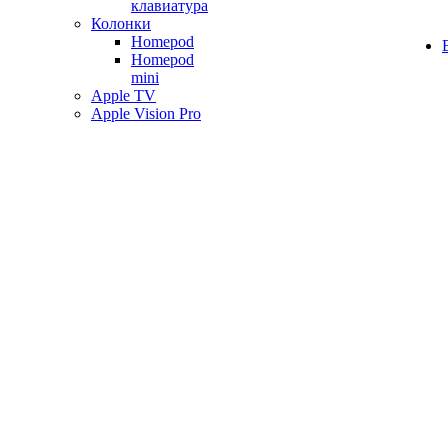
клавиатура
Колонки
Homepod
Homepod
mini
Apple TV
Apple Vision Pro