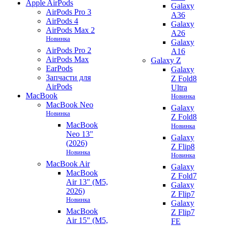
Apple AirPods
Galaxy
AirPods Pro 3
A36
AirPods 4
Galaxy
AirPods Max 2
A26
Новинка
Galaxy
AirPods Pro 2
A16
AirPods Max
Galaxy Z
EarPods
Galaxy
Запчасти для
Z Fold8
AirPods
Ultra
MacBook
Новинка
MacBook Neo
Galaxy
Новинка
Z Fold8
MacBook
Новинка
Neo 13"
Galaxy
(2026)
Z Flip8
Новинка
Новинка
MacBook Air
Galaxy
MacBook
Z Fold7
Air 13" (M5,
Galaxy
2026)
Z Flip7
Новинка
Galaxy
MacBook
Z Flip7
Air 15" (M5,
FE