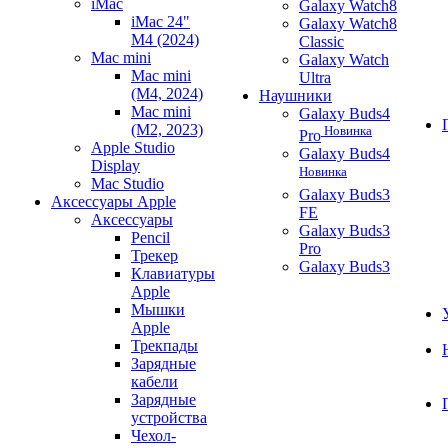
iMac
Galaxy Watch8
iMac 24"
Galaxy Watch8
M4 (2024)
Classic
Mac mini
Galaxy Watch
Mac mini
Ultra
(M4, 2024)
Наушники
Mac mini
Galaxy Buds4
(M2, 2023)
Новинка
Pro
Apple Studio
Galaxy Buds4
Display
Новинка
Mac Studio
Galaxy Buds3
Аксессуары Apple
FE
Аксессуары
Galaxy Buds3
Pencil
Pro
Трекер
Galaxy Buds3
Клавиатуры
Apple
Мышки
Apple
Трекпады
Зарядные
кабели
Зарядные
устройства
Чехол-