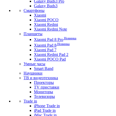
Galaxy Buds3 Pro
Galaxy Buds3
Смартфоны
Xiaomi
Xiaomi POCO
Xiaomi Redmi
Xiaomi Redmi Note
Планшеты
Новинка
Xiaomi Pad 8 Pro
Новинка
Xiaomi Pad 8
Xiaomi Pad 7
Xiaomi Redmi Pad 2
Xiaomi POCO Pad
Умные часы
Smart Band
Наушники
ТВ и видеотехника
Проекторы
TV приставки
Мониторы
Телевизоры
Trade in
iPhone Trade in
iPad Trade in
iMac Trade in