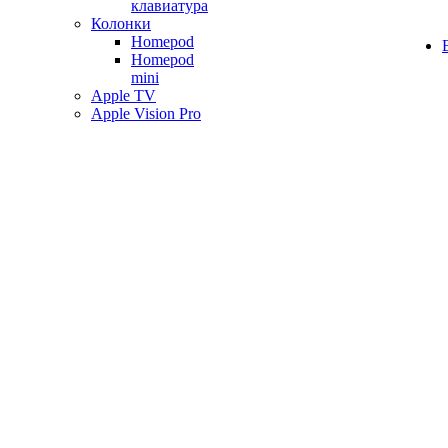
клавиатура
Колонки
Homepod
Homepod
mini
Apple TV
Apple Vision Pro