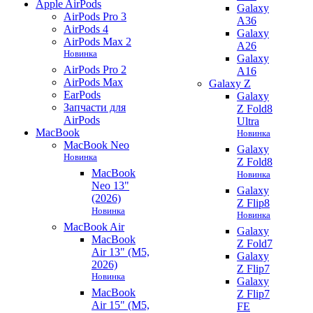
Apple AirPods
Galaxy
AirPods Pro 3
A36
AirPods 4
Galaxy
AirPods Max 2
A26
Новинка
Galaxy
AirPods Pro 2
A16
AirPods Max
Galaxy Z
EarPods
Galaxy
Запчасти для
Z Fold8
AirPods
Ultra
MacBook
Новинка
MacBook Neo
Galaxy
Новинка
Z Fold8
MacBook
Новинка
Neo 13"
Galaxy
(2026)
Z Flip8
Новинка
Новинка
MacBook Air
Galaxy
MacBook
Z Fold7
Air 13" (M5,
Galaxy
2026)
Z Flip7
Новинка
Galaxy
MacBook
Z Flip7
Air 15" (M5,
FE