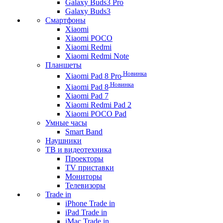
Galaxy Buds3 Pro
Galaxy Buds3
Смартфоны
Xiaomi
Xiaomi POCO
Xiaomi Redmi
Xiaomi Redmi Note
Планшеты
Новинка
Xiaomi Pad 8 Pro
Новинка
Xiaomi Pad 8
Xiaomi Pad 7
Xiaomi Redmi Pad 2
Xiaomi POCO Pad
Умные часы
Smart Band
Наушники
ТВ и видеотехника
Проекторы
TV приставки
Мониторы
Телевизоры
Trade in
iPhone Trade in
iPad Trade in
iMac Trade in