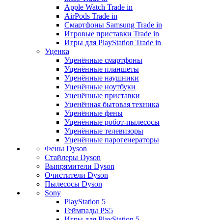
Apple Watch Trade in
AirPods Trade in
Смартфоны Samsung Trade in
Игровые приставки Trade in
Игры для PlayStation Trade in
Уценка
Уценённые смартфоны
Уценённые планшеты
Уценённые наушники
Уценённые ноутбуки
Уценённые приставки
Уценённая бытовая техника
Уценённые фены
Уценённые робот-пылесосы
Уценённые телевизоры
Уценённые парогенераторы
Фены Dyson
Стайлеры Dyson
Выпрямители Dyson
Очистители Dyson
Пылесосы Dyson
Sony
PlayStation 5
Геймпады PS5
Игры для PlayStation 5