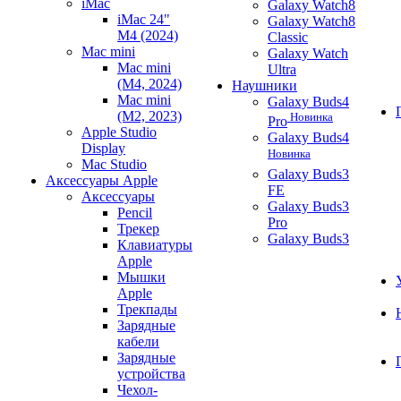
iMac
Galaxy Watch8
iMac 24"
Galaxy Watch8
M4 (2024)
Classic
Mac mini
Galaxy Watch
Mac mini
Ultra
(M4, 2024)
Наушники
Mac mini
Galaxy Buds4
(M2, 2023)
Новинка
Pro
Apple Studio
Galaxy Buds4
Display
Новинка
Mac Studio
Galaxy Buds3
Аксессуары Apple
FE
Аксессуары
Galaxy Buds3
Pencil
Pro
Трекер
Galaxy Buds3
Клавиатуры
Apple
Мышки
Apple
Трекпады
Зарядные
кабели
Зарядные
устройства
Чехол-