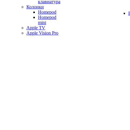
клавиатура
Колонки
Homepod
Homepod
mini
Apple TV
Apple Vision Pro