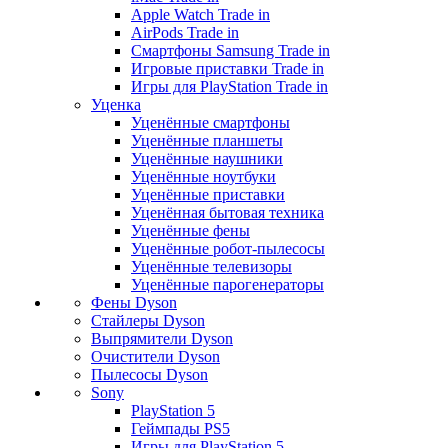
Apple Watch Trade in
AirPods Trade in
Смартфоны Samsung Trade in
Игровые приставки Trade in
Игры для PlayStation Trade in
Уценка
Уценённые смартфоны
Уценённые планшеты
Уценённые наушники
Уценённые ноутбуки
Уценённые приставки
Уценённая бытовая техника
Уценённые фены
Уценённые робот-пылесосы
Уценённые телевизоры
Уценённые парогенераторы
Фены Dyson
Стайлеры Dyson
Выпрямители Dyson
Очистители Dyson
Пылесосы Dyson
Sony
PlayStation 5
Геймпады PS5
Игры для PlayStation 5