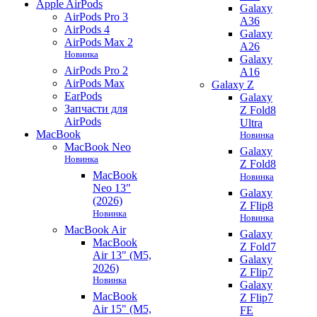
Apple AirPods
Galaxy
AirPods Pro 3
A36
AirPods 4
Galaxy
AirPods Max 2
A26
Новинка
Galaxy
AirPods Pro 2
A16
AirPods Max
Galaxy Z
EarPods
Galaxy
Запчасти для
Z Fold8
AirPods
Ultra
MacBook
Новинка
MacBook Neo
Galaxy
Новинка
Z Fold8
MacBook
Новинка
Neo 13"
Galaxy
(2026)
Z Flip8
Новинка
Новинка
MacBook Air
Galaxy
MacBook
Z Fold7
Air 13" (M5,
Galaxy
2026)
Z Flip7
Новинка
Galaxy
MacBook
Z Flip7
Air 15" (M5,
FE