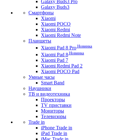
Galaxy Buds3 Pro
Galaxy Buds3
Смартфоны
Xiaomi
Xiaomi POCO
Xiaomi Redmi
Xiaomi Redmi Note
Планшеты
Новинка
Xiaomi Pad 8 Pro
Новинка
Xiaomi Pad 8
Xiaomi Pad 7
Xiaomi Redmi Pad 2
Xiaomi POCO Pad
Умные часы
Smart Band
Наушники
ТВ и видеотехника
Проекторы
TV приставки
Мониторы
Телевизоры
Trade in
iPhone Trade in
iPad Trade in
iMac Trade in