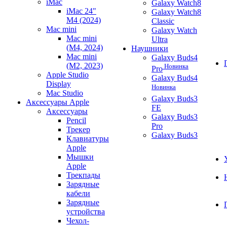
iMac
Galaxy Watch8
iMac 24"
Galaxy Watch8
M4 (2024)
Classic
Mac mini
Galaxy Watch
Mac mini
Ultra
(M4, 2024)
Наушники
Mac mini
Galaxy Buds4
(M2, 2023)
Новинка
Pro
Apple Studio
Galaxy Buds4
Display
Новинка
Mac Studio
Galaxy Buds3
Аксессуары Apple
FE
Аксессуары
Galaxy Buds3
Pencil
Pro
Трекер
Galaxy Buds3
Клавиатуры
Apple
Мышки
Apple
Трекпады
Зарядные
кабели
Зарядные
устройства
Чехол-