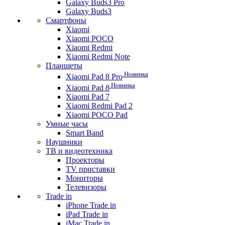
Galaxy Buds3 Pro
Galaxy Buds3
Смартфоны
Xiaomi
Xiaomi POCO
Xiaomi Redmi
Xiaomi Redmi Note
Планшеты
Новинка
Xiaomi Pad 8 Pro
Новинка
Xiaomi Pad 8
Xiaomi Pad 7
Xiaomi Redmi Pad 2
Xiaomi POCO Pad
Умные часы
Smart Band
Наушники
ТВ и видеотехника
Проекторы
TV приставки
Мониторы
Телевизоры
Trade in
iPhone Trade in
iPad Trade in
iMac Trade in