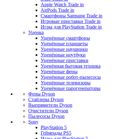
Apple Watch Trade in
AirPods Trade in
Смартфоны Samsung Trade in
Игровые приставки Trade in
Игры для PlayStation Trade in
Уценка
Уценённые смартфоны
Уценённые планшеты
Уценённые наушники
Уценённые ноутбуки
Уценённые приставки
Уценённая бытовая техника
Уценённые фены
Уценённые робот-пылесосы
Уценённые телевизоры
Уценённые парогенераторы
Фены Dyson
Стайлеры Dyson
Выпрямители Dyson
Очистители Dyson
Пылесосы Dyson
Sony
PlayStation 5
Геймпады PS5
Игры для PlayStation 5