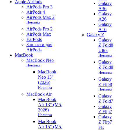
Apple AirPods
Galaxy
AirPods Pro 3
A36
AirPods 4
Galaxy
AirPods Max 2
A26
Новинка
Galaxy
AirPods Pro 2
A16
AirPods Max
Galaxy Z
EarPods
Galaxy
Запчасти для
Z Fold8
AirPods
Ultra
MacBook
Новинка
MacBook Neo
Galaxy
Новинка
Z Fold8
MacBook
Новинка
Neo 13"
Galaxy
(2026)
Z Flip8
Новинка
Новинка
MacBook Air
Galaxy
MacBook
Z Fold7
Air 13" (M5,
Galaxy
2026)
Z Flip7
Новинка
Galaxy
MacBook
Z Flip7
Air 15" (M5,
FE