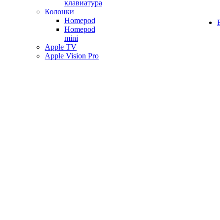
клавиатура
Колонки
Homepod
Homepod
mini
Apple TV
Apple Vision Pro