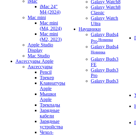
iMac
Galaxy Watch8
iMac 24"
Galaxy Watch8
M4 (2024)
Classic
Mac mini
Galaxy Watch
Mac mini
Ultra
(M4, 2024)
Наушники
Mac mini
Galaxy Buds4
(M2, 2023)
Новинка
Pro
Apple Studio
Galaxy Buds4
Display
Новинка
Mac Studio
Galaxy Buds3
Аксессуары Apple
FE
Аксессуары
Galaxy Buds3
Pencil
Pro
Трекер
Galaxy Buds3
Клавиатуры
Apple
Мышки
Apple
Трекпады
Зарядные
кабели
Зарядные
устройства
Чехол-