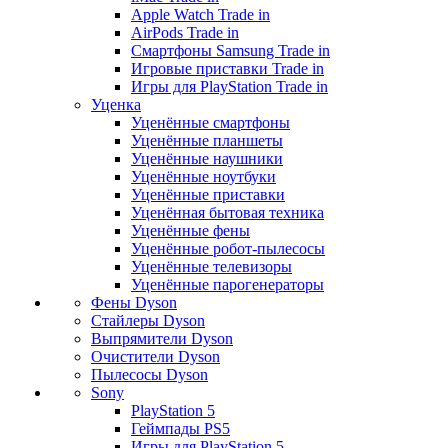
Apple Watch Trade in
AirPods Trade in
Смартфоны Samsung Trade in
Игровые приставки Trade in
Игры для PlayStation Trade in
Уценка
Уценённые смартфоны
Уценённые планшеты
Уценённые наушники
Уценённые ноутбуки
Уценённые приставки
Уценённая бытовая техника
Уценённые фены
Уценённые робот-пылесосы
Уценённые телевизоры
Уценённые парогенераторы
Фены Dyson
Стайлеры Dyson
Выпрямители Dyson
Очистители Dyson
Пылесосы Dyson
Sony
PlayStation 5
Геймпады PS5
Игры для PlayStation 5