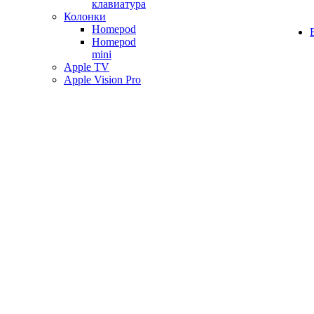
клавиатура
Колонки
Homepod
Homepod
mini
Apple TV
Apple Vision Pro