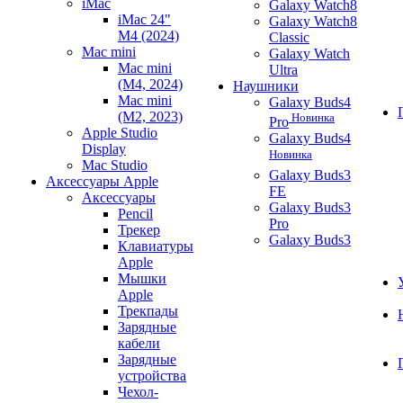
iMac
Galaxy Watch8
iMac 24"
Galaxy Watch8
M4 (2024)
Classic
Mac mini
Galaxy Watch
Mac mini
Ultra
(M4, 2024)
Наушники
Mac mini
Galaxy Buds4
(M2, 2023)
Новинка
Pro
Apple Studio
Galaxy Buds4
Display
Новинка
Mac Studio
Galaxy Buds3
Аксессуары Apple
FE
Аксессуары
Galaxy Buds3
Pencil
Pro
Трекер
Galaxy Buds3
Клавиатуры
Apple
Мышки
Apple
Трекпады
Зарядные
кабели
Зарядные
устройства
Чехол-