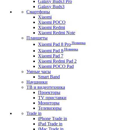
Galaxy Buds3 Pro
Galaxy Buds3
Смартфоны
Xiaomi
Xiaomi POCO
Xiaomi Redmi
Xiaomi Redmi Note
Планшеты
Новинка
Xiaomi Pad 8 Pro
Новинка
Xiaomi Pad 8
Xiaomi Pad 7
Xiaomi Redmi Pad 2
Xiaomi POCO Pad
Умные часы
Smart Band
Наушники
ТВ и видеотехника
Проекторы
TV приставки
Мониторы
Телевизоры
Trade in
iPhone Trade in
iPad Trade in
iMac Trade in