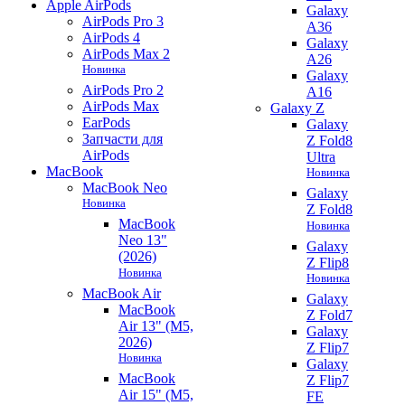
Apple AirPods
Galaxy
AirPods Pro 3
A36
AirPods 4
Galaxy
AirPods Max 2
A26
Новинка
Galaxy
AirPods Pro 2
A16
AirPods Max
Galaxy Z
EarPods
Galaxy
Запчасти для
Z Fold8
AirPods
Ultra
MacBook
Новинка
MacBook Neo
Galaxy
Новинка
Z Fold8
MacBook
Новинка
Neo 13"
Galaxy
(2026)
Z Flip8
Новинка
Новинка
MacBook Air
Galaxy
MacBook
Z Fold7
Air 13" (M5,
Galaxy
2026)
Z Flip7
Новинка
Galaxy
MacBook
Z Flip7
Air 15" (M5,
FE