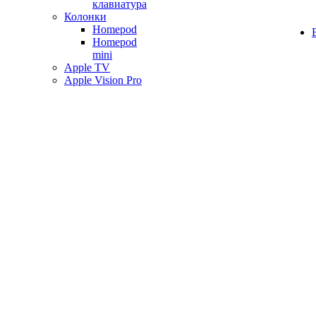
клавиатура
Колонки
Homepod
Homepod
mini
Apple TV
Apple Vision Pro