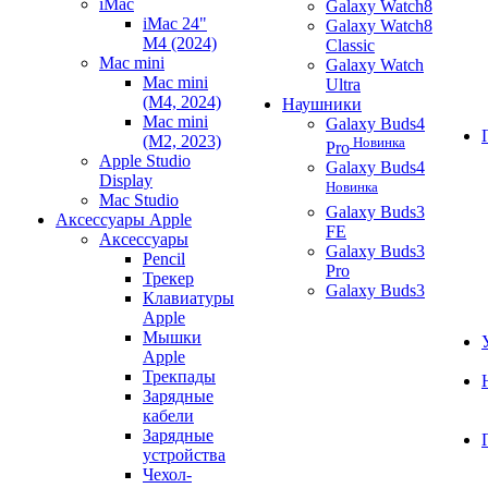
iMac
Galaxy Watch8
iMac 24"
Galaxy Watch8
M4 (2024)
Classic
Mac mini
Galaxy Watch
Mac mini
Ultra
(M4, 2024)
Наушники
Mac mini
Galaxy Buds4
(M2, 2023)
Новинка
Pro
Apple Studio
Galaxy Buds4
Display
Новинка
Mac Studio
Galaxy Buds3
Аксессуары Apple
FE
Аксессуары
Galaxy Buds3
Pencil
Pro
Трекер
Galaxy Buds3
Клавиатуры
Apple
Мышки
Apple
Трекпады
Зарядные
кабели
Зарядные
устройства
Чехол-