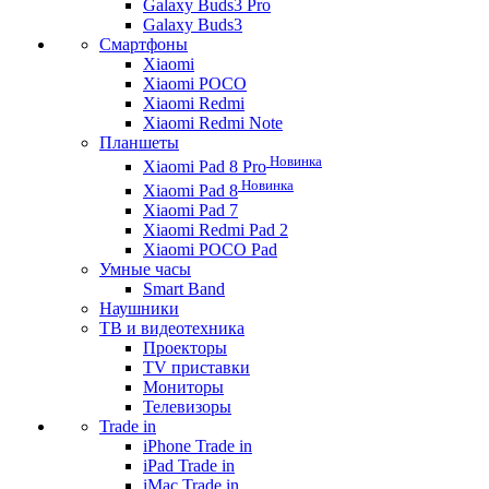
Galaxy Buds3 Pro
Galaxy Buds3
Смартфоны
Xiaomi
Xiaomi POCO
Xiaomi Redmi
Xiaomi Redmi Note
Планшеты
Новинка
Xiaomi Pad 8 Pro
Новинка
Xiaomi Pad 8
Xiaomi Pad 7
Xiaomi Redmi Pad 2
Xiaomi POCO Pad
Умные часы
Smart Band
Наушники
ТВ и видеотехника
Проекторы
TV приставки
Мониторы
Телевизоры
Trade in
iPhone Trade in
iPad Trade in
iMac Trade in