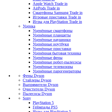
Apple Watch Trade in
AirPods Trade in
Смартфоны Samsung Trade in
Игровые приставки Trade in
Игры для PlayStation Trade in
Уценка
Уценённые смартфоны
Уценённые планшеты
Уценённые наушники
Уценённые ноутбуки
Уценённые приставки
Уценённая бытовая техника
Уценённые фены
Уценённые робот-пылесосы
Уценённые телевизоры
Уценённые парогенераторы
Фены Dyson
Стайлеры Dyson
Выпрямители Dyson
Очистители Dyson
Пылесосы Dyson
Sony
PlayStation 5
Геймпады PS5
Игры для PlayStation 5