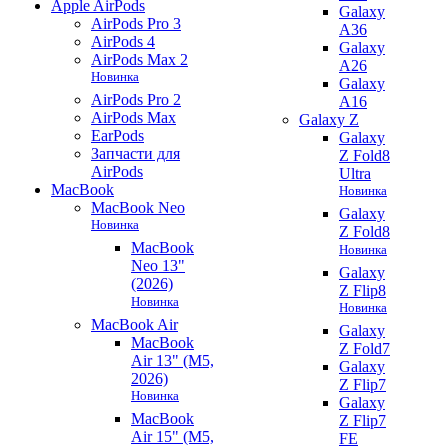
Apple AirPods
Galaxy
AirPods Pro 3
A36
AirPods 4
Galaxy
AirPods Max 2
A26
Новинка
Galaxy
AirPods Pro 2
A16
AirPods Max
Galaxy Z
EarPods
Galaxy
Запчасти для
Z Fold8
AirPods
Ultra
MacBook
Новинка
MacBook Neo
Galaxy
Новинка
Z Fold8
MacBook
Новинка
Neo 13"
Galaxy
(2026)
Z Flip8
Новинка
Новинка
MacBook Air
Galaxy
MacBook
Z Fold7
Air 13" (M5,
Galaxy
2026)
Z Flip7
Новинка
Galaxy
MacBook
Z Flip7
Air 15" (M5,
FE