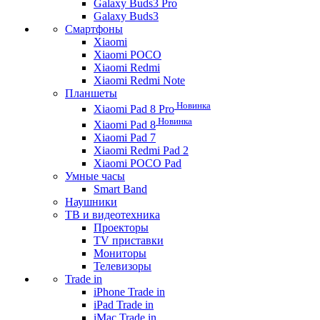
Galaxy Buds3 Pro
Galaxy Buds3
Смартфоны
Xiaomi
Xiaomi POCO
Xiaomi Redmi
Xiaomi Redmi Note
Планшеты
Новинка
Xiaomi Pad 8 Pro
Новинка
Xiaomi Pad 8
Xiaomi Pad 7
Xiaomi Redmi Pad 2
Xiaomi POCO Pad
Умные часы
Smart Band
Наушники
ТВ и видеотехника
Проекторы
TV приставки
Мониторы
Телевизоры
Trade in
iPhone Trade in
iPad Trade in
iMac Trade in