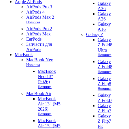
Apple AirPods
Galaxy
AirPods Pro 3
A36
AirPods 4
Galaxy
AirPods Max 2
A26
Новинка
Galaxy
AirPods Pro 2
A16
AirPods Max
Galaxy Z
EarPods
Galaxy
Запчасти для
Z Fold8
AirPods
Ultra
MacBook
Новинка
MacBook Neo
Galaxy
Новинка
Z Fold8
MacBook
Новинка
Neo 13"
Galaxy
(2026)
Z Flip8
Новинка
Новинка
MacBook Air
Galaxy
MacBook
Z Fold7
Air 13" (M5,
Galaxy
2026)
Z Flip7
Новинка
Galaxy
MacBook
Z Flip7
Air 15" (M5,
FE