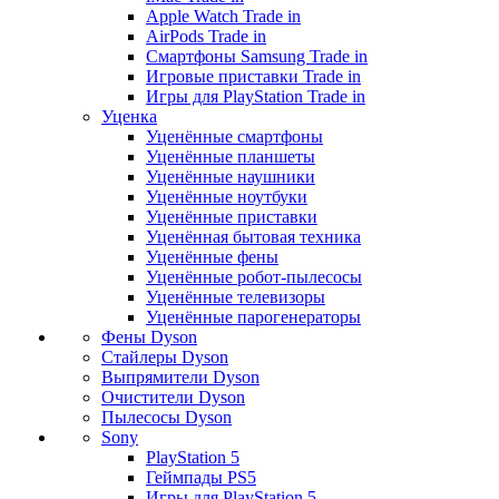
Apple Watch Trade in
AirPods Trade in
Смартфоны Samsung Trade in
Игровые приставки Trade in
Игры для PlayStation Trade in
Уценка
Уценённые смартфоны
Уценённые планшеты
Уценённые наушники
Уценённые ноутбуки
Уценённые приставки
Уценённая бытовая техника
Уценённые фены
Уценённые робот-пылесосы
Уценённые телевизоры
Уценённые парогенераторы
Фены Dyson
Стайлеры Dyson
Выпрямители Dyson
Очистители Dyson
Пылесосы Dyson
Sony
PlayStation 5
Геймпады PS5
Игры для PlayStation 5