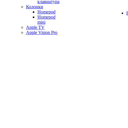
клавиатура
Колонки
Homepod
Homepod
mini
Apple TV
Apple Vision Pro