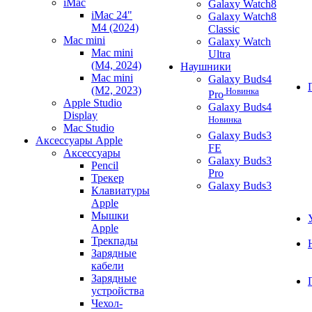
iMac
Galaxy Watch8
iMac 24"
Galaxy Watch8
M4 (2024)
Classic
Mac mini
Galaxy Watch
Mac mini
Ultra
(M4, 2024)
Наушники
Mac mini
Galaxy Buds4
(M2, 2023)
Новинка
Pro
Apple Studio
Galaxy Buds4
Display
Новинка
Mac Studio
Galaxy Buds3
Аксессуары Apple
FE
Аксессуары
Galaxy Buds3
Pencil
Pro
Трекер
Galaxy Buds3
Клавиатуры
Apple
Мышки
Apple
Трекпады
Зарядные
кабели
Зарядные
устройства
Чехол-