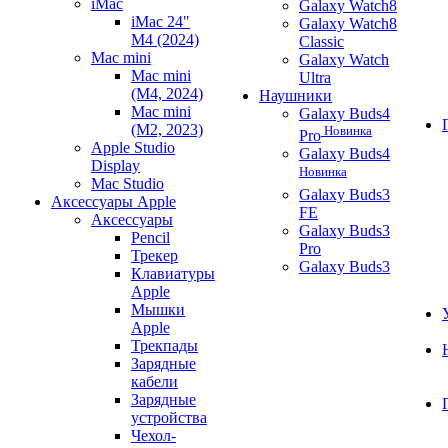
iMac
Galaxy Watch8
iMac 24"
Galaxy Watch8
M4 (2024)
Classic
Mac mini
Galaxy Watch
Mac mini
Ultra
(M4, 2024)
Наушники
Mac mini
Galaxy Buds4
(M2, 2023)
Новинка
Pro
Apple Studio
Galaxy Buds4
Display
Новинка
Mac Studio
Galaxy Buds3
Аксессуары Apple
FE
Аксессуары
Galaxy Buds3
Pencil
Pro
Трекер
Galaxy Buds3
Клавиатуры
Apple
Мышки
Apple
Трекпады
Зарядные
кабели
Зарядные
устройства
Чехол-