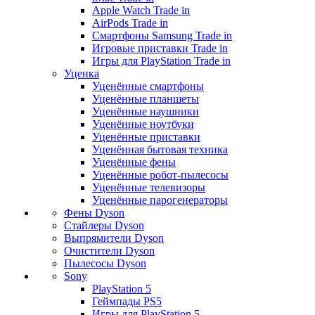
Apple Watch Trade in
AirPods Trade in
Смартфоны Samsung Trade in
Игровые приставки Trade in
Игры для PlayStation Trade in
Уценка
Уценённые смартфоны
Уценённые планшеты
Уценённые наушники
Уценённые ноутбуки
Уценённые приставки
Уценённая бытовая техника
Уценённые фены
Уценённые робот-пылесосы
Уценённые телевизоры
Уценённые парогенераторы
Фены Dyson
Стайлеры Dyson
Выпрямители Dyson
Очистители Dyson
Пылесосы Dyson
Sony
PlayStation 5
Геймпады PS5
Игры для PlayStation 5