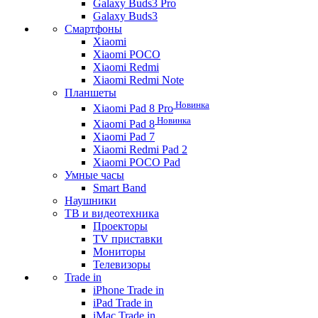
Galaxy Buds3 Pro
Galaxy Buds3
Смартфоны
Xiaomi
Xiaomi POCO
Xiaomi Redmi
Xiaomi Redmi Note
Планшеты
Новинка
Xiaomi Pad 8 Pro
Новинка
Xiaomi Pad 8
Xiaomi Pad 7
Xiaomi Redmi Pad 2
Xiaomi POCO Pad
Умные часы
Smart Band
Наушники
ТВ и видеотехника
Проекторы
TV приставки
Мониторы
Телевизоры
Trade in
iPhone Trade in
iPad Trade in
iMac Trade in