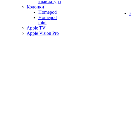
клавиатура
Колонки
Homepod
Homepod
mini
Apple TV
Apple Vision Pro