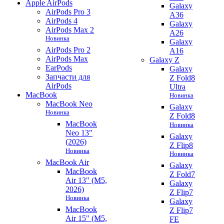
Apple AirPods
Galaxy
AirPods Pro 3
A36
AirPods 4
Galaxy
AirPods Max 2
A26
Новинка
Galaxy
AirPods Pro 2
A16
AirPods Max
Galaxy Z
EarPods
Galaxy
Запчасти для
Z Fold8
AirPods
Ultra
MacBook
Новинка
MacBook Neo
Galaxy
Новинка
Z Fold8
MacBook
Новинка
Neo 13"
Galaxy
(2026)
Z Flip8
Новинка
Новинка
MacBook Air
Galaxy
MacBook
Z Fold7
Air 13" (M5,
Galaxy
2026)
Z Flip7
Новинка
Galaxy
MacBook
Z Flip7
Air 15" (M5,
FE