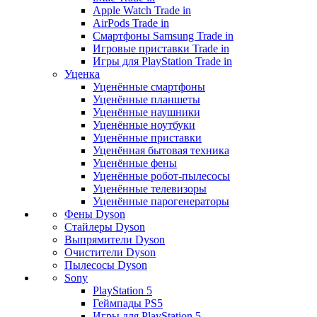
Apple Watch Trade in
AirPods Trade in
Смартфоны Samsung Trade in
Игровые приставки Trade in
Игры для PlayStation Trade in
Уценка
Уценённые смартфоны
Уценённые планшеты
Уценённые наушники
Уценённые ноутбуки
Уценённые приставки
Уценённая бытовая техника
Уценённые фены
Уценённые робот-пылесосы
Уценённые телевизоры
Уценённые парогенераторы
Фены Dyson
Стайлеры Dyson
Выпрямители Dyson
Очистители Dyson
Пылесосы Dyson
Sony
PlayStation 5
Геймпады PS5
Игры для PlayStation 5