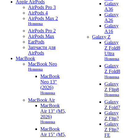
Apple AirPods
Galaxy
AirPods Pro 3
A36
AirPods 4
Galaxy
AirPods Max 2
A26
Новинка
Galaxy
AirPods Pro 2
A16
AirPods Max
Galaxy Z
EarPods
Galaxy
Запчасти для
Z Fold8
AirPods
Ultra
MacBook
Новинка
MacBook Neo
Galaxy
Новинка
Z Fold8
MacBook
Новинка
Neo 13"
Galaxy
(2026)
Z Flip8
Новинка
Новинка
MacBook Air
Galaxy
MacBook
Z Fold7
Air 13" (M5,
Galaxy
2026)
Z Flip7
Новинка
Galaxy
MacBook
Z Flip7
Air 15" (M5,
FE