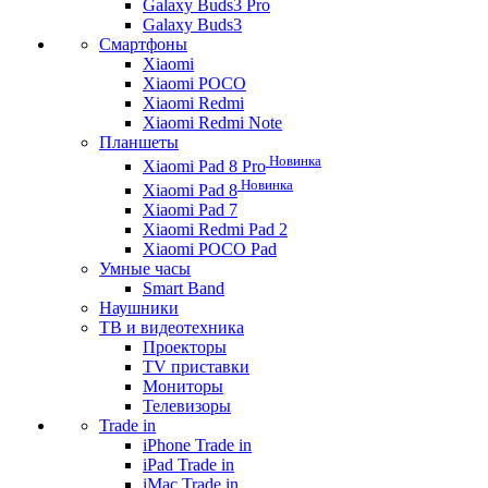
Galaxy Buds3 Pro
Galaxy Buds3
Смартфоны
Xiaomi
Xiaomi POCO
Xiaomi Redmi
Xiaomi Redmi Note
Планшеты
Новинка
Xiaomi Pad 8 Pro
Новинка
Xiaomi Pad 8
Xiaomi Pad 7
Xiaomi Redmi Pad 2
Xiaomi POCO Pad
Умные часы
Smart Band
Наушники
ТВ и видеотехника
Проекторы
TV приставки
Мониторы
Телевизоры
Trade in
iPhone Trade in
iPad Trade in
iMac Trade in