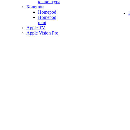
клавиатура
Колонки
Homepod
Homepod
mini
Apple TV
Apple Vision Pro