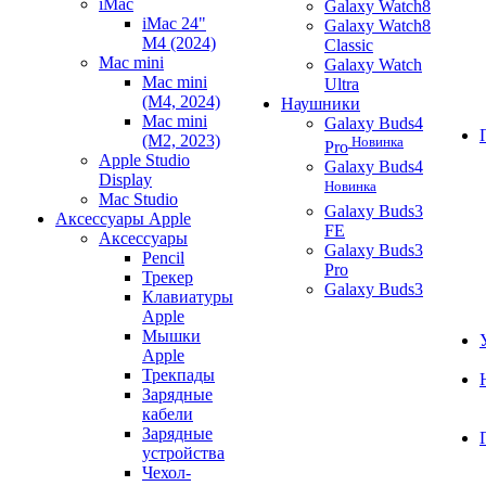
iMac
Galaxy Watch8
iMac 24"
Galaxy Watch8
M4 (2024)
Classic
Mac mini
Galaxy Watch
Mac mini
Ultra
(M4, 2024)
Наушники
Mac mini
Galaxy Buds4
(M2, 2023)
Новинка
Pro
Apple Studio
Galaxy Buds4
Display
Новинка
Mac Studio
Galaxy Buds3
Аксессуары Apple
FE
Аксессуары
Galaxy Buds3
Pencil
Pro
Трекер
Galaxy Buds3
Клавиатуры
Apple
Мышки
Apple
Трекпады
Зарядные
кабели
Зарядные
устройства
Чехол-