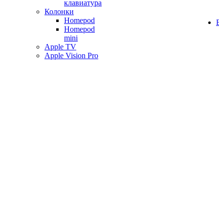
клавиатура
Колонки
Homepod
Homepod
mini
Apple TV
Apple Vision Pro