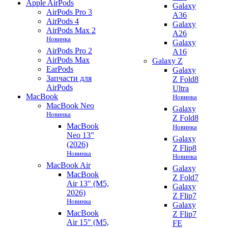
Apple AirPods
Galaxy
AirPods Pro 3
A36
AirPods 4
Galaxy
AirPods Max 2
A26
Новинка
Galaxy
AirPods Pro 2
A16
AirPods Max
Galaxy Z
EarPods
Galaxy
Запчасти для
Z Fold8
AirPods
Ultra
MacBook
Новинка
MacBook Neo
Galaxy
Новинка
Z Fold8
MacBook
Новинка
Neo 13"
Galaxy
(2026)
Z Flip8
Новинка
Новинка
MacBook Air
Galaxy
MacBook
Z Fold7
Air 13" (M5,
Galaxy
2026)
Z Flip7
Новинка
Galaxy
MacBook
Z Flip7
Air 15" (M5,
FE