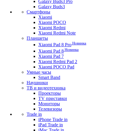
Galaxy Buds3 Pro
Galaxy Buds3
Смартфоны
Xiaomi
Xiaomi POCO
Xiaomi Redmi
Xiaomi Redmi Note
Планшеты
Новинка
Xiaomi Pad 8 Pro
Новинка
Xiaomi Pad 8
Xiaomi Pad 7
Xiaomi Redmi Pad 2
Xiaomi POCO Pad
Умные часы
Smart Band
Наушники
ТВ и видеотехника
Проекторы
TV приставки
Мониторы
Телевизоры
Trade in
iPhone Trade in
iPad Trade in
iMac Trade in