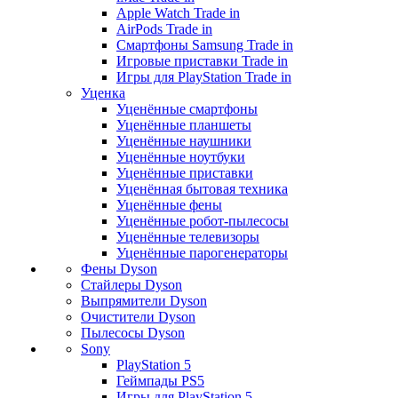
Apple Watch Trade in
AirPods Trade in
Смартфоны Samsung Trade in
Игровые приставки Trade in
Игры для PlayStation Trade in
Уценка
Уценённые смартфоны
Уценённые планшеты
Уценённые наушники
Уценённые ноутбуки
Уценённые приставки
Уценённая бытовая техника
Уценённые фены
Уценённые робот-пылесосы
Уценённые телевизоры
Уценённые парогенераторы
Фены Dyson
Стайлеры Dyson
Выпрямители Dyson
Очистители Dyson
Пылесосы Dyson
Sony
PlayStation 5
Геймпады PS5
Игры для PlayStation 5