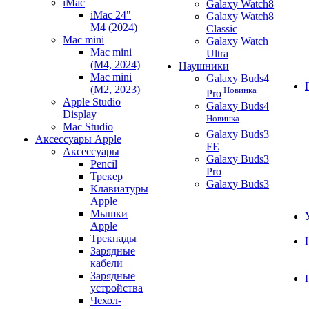
iMac
Galaxy Watch8
iMac 24"
Galaxy Watch8
M4 (2024)
Classic
Mac mini
Galaxy Watch
Mac mini
Ultra
(M4, 2024)
Наушники
Mac mini
Galaxy Buds4
(M2, 2023)
Новинка
Pro
Apple Studio
Galaxy Buds4
Display
Новинка
Mac Studio
Galaxy Buds3
Аксессуары Apple
FE
Аксессуары
Galaxy Buds3
Pencil
Pro
Трекер
Galaxy Buds3
Клавиатуры
Apple
Мышки
Apple
Трекпады
Зарядные
кабели
Зарядные
устройства
Чехол-