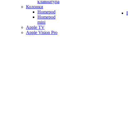
клавиатура
Колонки
Homepod
Homepod
mini
Apple TV
Apple Vision Pro