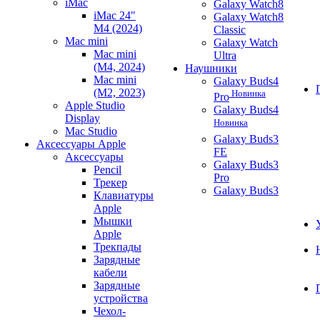
iMac
Galaxy Watch8
iMac 24"
Galaxy Watch8
M4 (2024)
Classic
Mac mini
Galaxy Watch
Mac mini
Ultra
(M4, 2024)
Наушники
Mac mini
Galaxy Buds4
(M2, 2023)
Новинка
Pro
Apple Studio
Galaxy Buds4
Display
Новинка
Mac Studio
Galaxy Buds3
Аксессуары Apple
FE
Аксессуары
Galaxy Buds3
Pencil
Pro
Трекер
Galaxy Buds3
Клавиатуры
Apple
Мышки
Apple
Трекпады
Зарядные
кабели
Зарядные
устройства
Чехол-