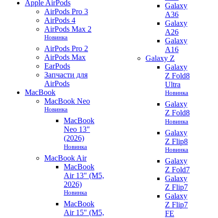
Apple AirPods
Galaxy
AirPods Pro 3
A36
AirPods 4
Galaxy
AirPods Max 2
A26
Новинка
Galaxy
AirPods Pro 2
A16
AirPods Max
Galaxy Z
EarPods
Galaxy
Запчасти для
Z Fold8
AirPods
Ultra
MacBook
Новинка
MacBook Neo
Galaxy
Новинка
Z Fold8
MacBook
Новинка
Neo 13"
Galaxy
(2026)
Z Flip8
Новинка
Новинка
MacBook Air
Galaxy
MacBook
Z Fold7
Air 13" (M5,
Galaxy
2026)
Z Flip7
Новинка
Galaxy
MacBook
Z Flip7
Air 15" (M5,
FE