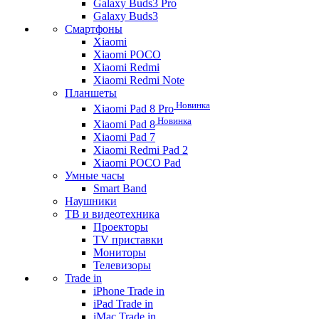
Galaxy Buds3 Pro
Galaxy Buds3
Смартфоны
Xiaomi
Xiaomi POCO
Xiaomi Redmi
Xiaomi Redmi Note
Планшеты
Новинка
Xiaomi Pad 8 Pro
Новинка
Xiaomi Pad 8
Xiaomi Pad 7
Xiaomi Redmi Pad 2
Xiaomi POCO Pad
Умные часы
Smart Band
Наушники
ТВ и видеотехника
Проекторы
TV приставки
Мониторы
Телевизоры
Trade in
iPhone Trade in
iPad Trade in
iMac Trade in