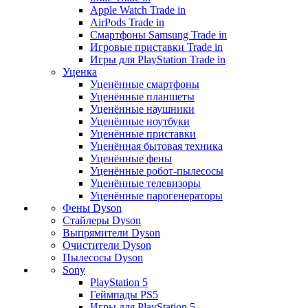
Apple Watch Trade in
AirPods Trade in
Смартфоны Samsung Trade in
Игровые приставки Trade in
Игры для PlayStation Trade in
Уценка
Уценённые смартфоны
Уценённые планшеты
Уценённые наушники
Уценённые ноутбуки
Уценённые приставки
Уценённая бытовая техника
Уценённые фены
Уценённые робот-пылесосы
Уценённые телевизоры
Уценённые парогенераторы
Фены Dyson
Стайлеры Dyson
Выпрямители Dyson
Очистители Dyson
Пылесосы Dyson
Sony
PlayStation 5
Геймпады PS5
Игры для PlayStation 5