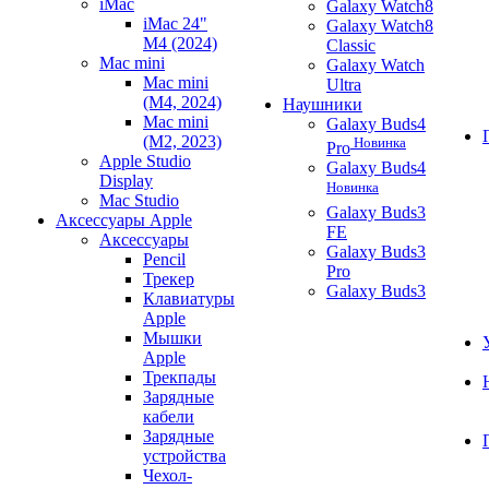
iMac
Galaxy Watch8
iMac 24"
Galaxy Watch8
M4 (2024)
Classic
Mac mini
Galaxy Watch
Mac mini
Ultra
(M4, 2024)
Наушники
Mac mini
Galaxy Buds4
(M2, 2023)
Новинка
Pro
Apple Studio
Galaxy Buds4
Display
Новинка
Mac Studio
Galaxy Buds3
Аксессуары Apple
FE
Аксессуары
Galaxy Buds3
Pencil
Pro
Трекер
Galaxy Buds3
Клавиатуры
Apple
Мышки
Apple
Трекпады
Зарядные
кабели
Зарядные
устройства
Чехол-