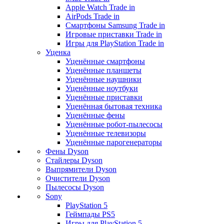
Apple Watch Trade in
AirPods Trade in
Смартфоны Samsung Trade in
Игровые приставки Trade in
Игры для PlayStation Trade in
Уценка
Уценённые смартфоны
Уценённые планшеты
Уценённые наушники
Уценённые ноутбуки
Уценённые приставки
Уценённая бытовая техника
Уценённые фены
Уценённые робот-пылесосы
Уценённые телевизоры
Уценённые парогенераторы
Фены Dyson
Стайлеры Dyson
Выпрямители Dyson
Очистители Dyson
Пылесосы Dyson
Sony
PlayStation 5
Геймпады PS5
Игры для PlayStation 5