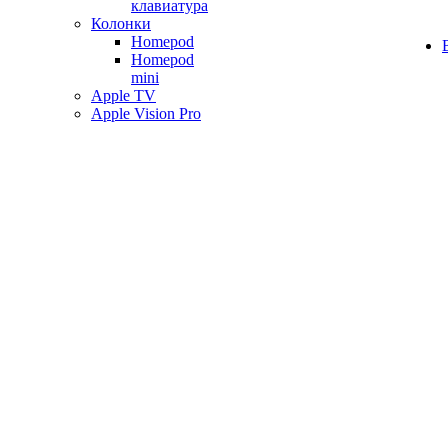
клавиатура
Колонки
Homepod
Homepod
mini
Apple TV
Apple Vision Pro