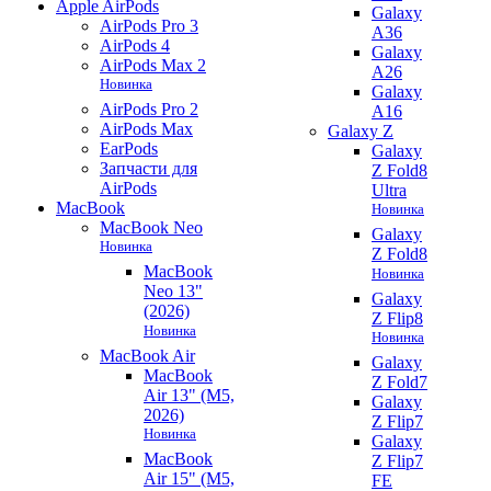
Apple AirPods
Galaxy
AirPods Pro 3
A36
AirPods 4
Galaxy
AirPods Max 2
A26
Новинка
Galaxy
AirPods Pro 2
A16
AirPods Max
Galaxy Z
EarPods
Galaxy
Запчасти для
Z Fold8
AirPods
Ultra
MacBook
Новинка
MacBook Neo
Galaxy
Новинка
Z Fold8
MacBook
Новинка
Neo 13"
Galaxy
(2026)
Z Flip8
Новинка
Новинка
MacBook Air
Galaxy
MacBook
Z Fold7
Air 13" (M5,
Galaxy
2026)
Z Flip7
Новинка
Galaxy
MacBook
Z Flip7
Air 15" (M5,
FE