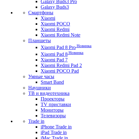
Galaxy Buds3 Pro
Galaxy Buds3
Смартфоны
Xiaomi
Xiaomi POCO
Xiaomi Redmi
Xiaomi Redmi Note
Планшеты
Новинка
Xiaomi Pad 8 Pro
Новинка
Xiaomi Pad 8
Xiaomi Pad 7
Xiaomi Redmi Pad 2
Xiaomi POCO Pad
Умные часы
Smart Band
Наушники
ТВ и видеотехника
Проекторы
TV приставки
Мониторы
Телевизоры
Trade in
iPhone Trade in
iPad Trade in
iMac Trade in