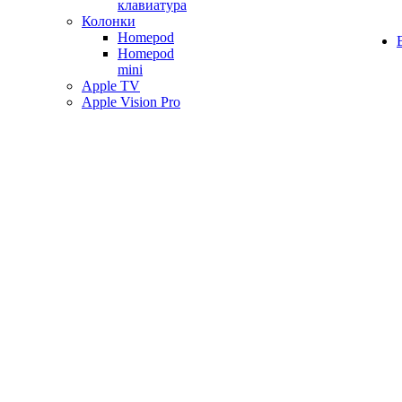
клавиатура
Колонки
Homepod
Homepod
mini
Apple TV
Apple Vision Pro