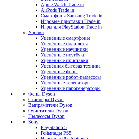
Apple Watch Trade in
AirPods Trade in
Смартфоны Samsung Trade in
Игровые приставки Trade in
Игры для PlayStation Trade in
Уценка
Уценённые смартфоны
Уценённые планшеты
Уценённые наушники
Уценённые ноутбуки
Уценённые приставки
Уценённая бытовая техника
Уценённые фены
Уценённые робот-пылесосы
Уценённые телевизоры
Уценённые парогенераторы
Фены Dyson
Стайлеры Dyson
Выпрямители Dyson
Очистители Dyson
Пылесосы Dyson
Sony
PlayStation 5
Геймпады PS5
Игры для PlayStation 5