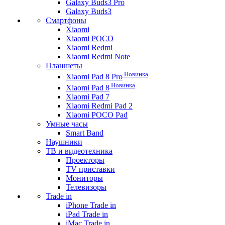
Galaxy Buds3 Pro
Galaxy Buds3
Смартфоны
Xiaomi
Xiaomi POCO
Xiaomi Redmi
Xiaomi Redmi Note
Планшеты
Новинка
Xiaomi Pad 8 Pro
Новинка
Xiaomi Pad 8
Xiaomi Pad 7
Xiaomi Redmi Pad 2
Xiaomi POCO Pad
Умные часы
Smart Band
Наушники
ТВ и видеотехника
Проекторы
TV приставки
Мониторы
Телевизоры
Trade in
iPhone Trade in
iPad Trade in
iMac Trade in