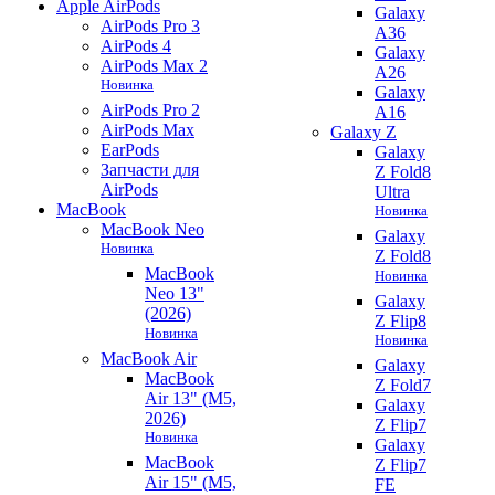
Apple AirPods
Galaxy
AirPods Pro 3
A36
AirPods 4
Galaxy
AirPods Max 2
A26
Новинка
Galaxy
AirPods Pro 2
A16
AirPods Max
Galaxy Z
EarPods
Galaxy
Запчасти для
Z Fold8
AirPods
Ultra
MacBook
Новинка
MacBook Neo
Galaxy
Новинка
Z Fold8
MacBook
Новинка
Neo 13"
Galaxy
(2026)
Z Flip8
Новинка
Новинка
MacBook Air
Galaxy
MacBook
Z Fold7
Air 13" (M5,
Galaxy
2026)
Z Flip7
Новинка
Galaxy
MacBook
Z Flip7
Air 15" (M5,
FE