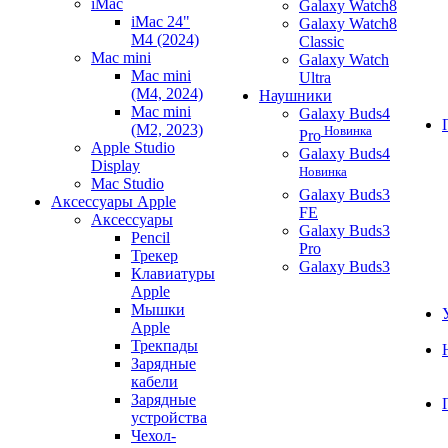
iMac
Galaxy Watch8
iMac 24"
Galaxy Watch8
M4 (2024)
Classic
Mac mini
Galaxy Watch
Mac mini
Ultra
(M4, 2024)
Наушники
Mac mini
Galaxy Buds4
(M2, 2023)
Новинка
Pro
Apple Studio
Galaxy Buds4
Display
Новинка
Mac Studio
Galaxy Buds3
Аксессуары Apple
FE
Аксессуары
Galaxy Buds3
Pencil
Pro
Трекер
Galaxy Buds3
Клавиатуры
Apple
Мышки
Apple
Трекпады
Зарядные
кабели
Зарядные
устройства
Чехол-