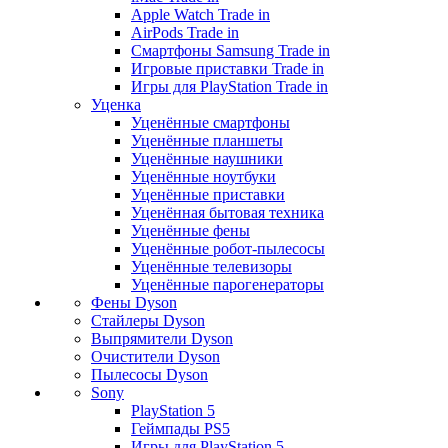
Apple Watch Trade in
AirPods Trade in
Смартфоны Samsung Trade in
Игровые приставки Trade in
Игры для PlayStation Trade in
Уценка
Уценённые смартфоны
Уценённые планшеты
Уценённые наушники
Уценённые ноутбуки
Уценённые приставки
Уценённая бытовая техника
Уценённые фены
Уценённые робот-пылесосы
Уценённые телевизоры
Уценённые парогенераторы
Фены Dyson
Стайлеры Dyson
Выпрямители Dyson
Очистители Dyson
Пылесосы Dyson
Sony
PlayStation 5
Геймпады PS5
Игры для PlayStation 5