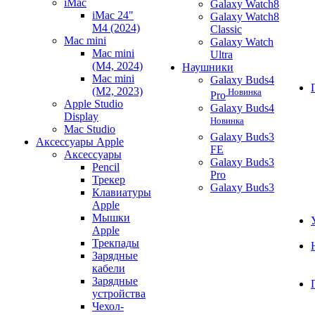
iMac
Galaxy Watch8
iMac 24"
Galaxy Watch8
M4 (2024)
Classic
Mac mini
Galaxy Watch
Mac mini
Ultra
(M4, 2024)
Наушники
Mac mini
Galaxy Buds4
(M2, 2023)
Новинка
Pro
Apple Studio
Galaxy Buds4
Display
Новинка
Mac Studio
Galaxy Buds3
Аксессуары Apple
FE
Аксессуары
Galaxy Buds3
Pencil
Pro
Трекер
Galaxy Buds3
Клавиатуры
Apple
Мышки
Apple
Трекпады
Зарядные
кабели
Зарядные
устройства
Чехол-