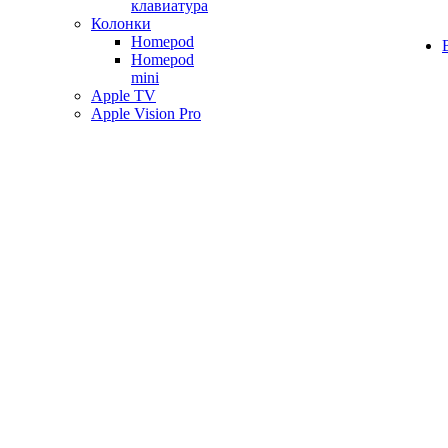
клавиатура
Колонки
Homepod
Homepod
mini
Apple TV
Apple Vision Pro