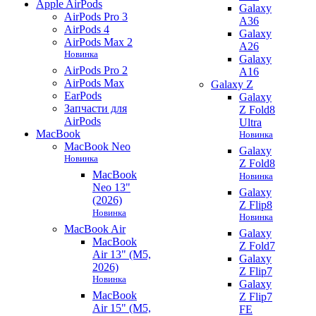
Apple AirPods
Galaxy
AirPods Pro 3
A36
AirPods 4
Galaxy
AirPods Max 2
A26
Новинка
Galaxy
AirPods Pro 2
A16
AirPods Max
Galaxy Z
EarPods
Galaxy
Запчасти для
Z Fold8
AirPods
Ultra
MacBook
Новинка
MacBook Neo
Galaxy
Новинка
Z Fold8
MacBook
Новинка
Neo 13"
Galaxy
(2026)
Z Flip8
Новинка
Новинка
MacBook Air
Galaxy
MacBook
Z Fold7
Air 13" (M5,
Galaxy
2026)
Z Flip7
Новинка
Galaxy
MacBook
Z Flip7
Air 15" (M5,
FE