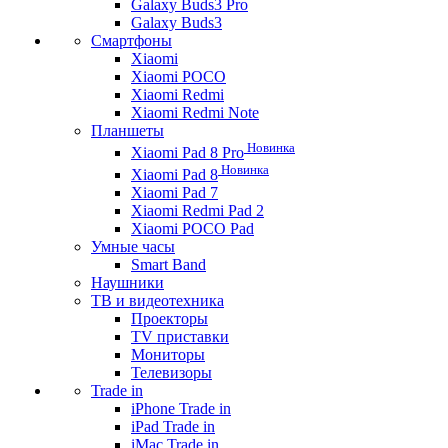
Galaxy Buds3 Pro
Galaxy Buds3
Смартфоны
Xiaomi
Xiaomi POCO
Xiaomi Redmi
Xiaomi Redmi Note
Планшеты
Новинка
Xiaomi Pad 8 Pro
Новинка
Xiaomi Pad 8
Xiaomi Pad 7
Xiaomi Redmi Pad 2
Xiaomi POCO Pad
Умные часы
Smart Band
Наушники
ТВ и видеотехника
Проекторы
TV приставки
Мониторы
Телевизоры
Trade in
iPhone Trade in
iPad Trade in
iMac Trade in