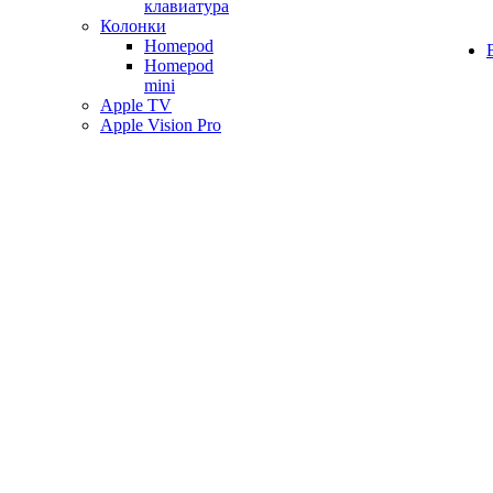
клавиатура
Колонки
Homepod
Homepod
mini
Apple TV
Apple Vision Pro