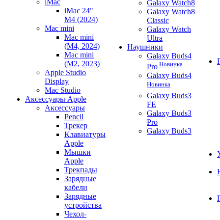
iMac
Galaxy Watch8
iMac 24"
Galaxy Watch8
M4 (2024)
Classic
Mac mini
Galaxy Watch
Mac mini
Ultra
(M4, 2024)
Наушники
Mac mini
Galaxy Buds4
(M2, 2023)
Новинка
Pro
Apple Studio
Galaxy Buds4
Display
Новинка
Mac Studio
Galaxy Buds3
Аксессуары Apple
FE
Аксессуары
Galaxy Buds3
Pencil
Pro
Трекер
Galaxy Buds3
Клавиатуры
Apple
Мышки
Apple
Трекпады
Зарядные
кабели
Зарядные
устройства
Чехол-