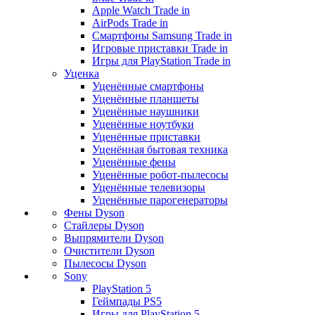
Apple Watch Trade in
AirPods Trade in
Смартфоны Samsung Trade in
Игровые приставки Trade in
Игры для PlayStation Trade in
Уценка
Уценённые смартфоны
Уценённые планшеты
Уценённые наушники
Уценённые ноутбуки
Уценённые приставки
Уценённая бытовая техника
Уценённые фены
Уценённые робот-пылесосы
Уценённые телевизоры
Уценённые парогенераторы
Фены Dyson
Стайлеры Dyson
Выпрямители Dyson
Очистители Dyson
Пылесосы Dyson
Sony
PlayStation 5
Геймпады PS5
Игры для PlayStation 5