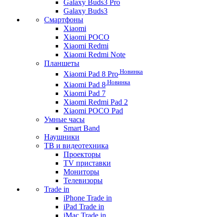
Galaxy Buds3 Pro
Galaxy Buds3
Смартфоны
Xiaomi
Xiaomi POCO
Xiaomi Redmi
Xiaomi Redmi Note
Планшеты
Новинка
Xiaomi Pad 8 Pro
Новинка
Xiaomi Pad 8
Xiaomi Pad 7
Xiaomi Redmi Pad 2
Xiaomi POCO Pad
Умные часы
Smart Band
Наушники
ТВ и видеотехника
Проекторы
TV приставки
Мониторы
Телевизоры
Trade in
iPhone Trade in
iPad Trade in
iMac Trade in