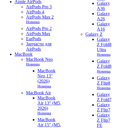
Apple AirPods
Galaxy
AirPods Pro 3
A36
AirPods 4
Galaxy
AirPods Max 2
A26
Новинка
Galaxy
AirPods Pro 2
A16
AirPods Max
Galaxy Z
EarPods
Galaxy
Запчасти для
Z Fold8
AirPods
Ultra
MacBook
Новинка
MacBook Neo
Galaxy
Новинка
Z Fold8
MacBook
Новинка
Neo 13"
Galaxy
(2026)
Z Flip8
Новинка
Новинка
MacBook Air
Galaxy
MacBook
Z Fold7
Air 13" (M5,
Galaxy
2026)
Z Flip7
Новинка
Galaxy
MacBook
Z Flip7
Air 15" (M5,
FE