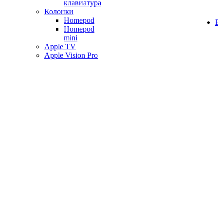
клавиатура
Колонки
Homepod
Homepod
mini
Apple TV
Apple Vision Pro