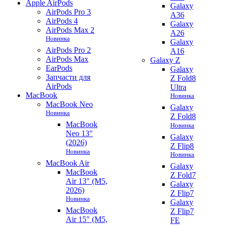
Apple AirPods
Galaxy
AirPods Pro 3
A36
AirPods 4
Galaxy
AirPods Max 2
A26
Новинка
Galaxy
AirPods Pro 2
A16
AirPods Max
Galaxy Z
EarPods
Galaxy
Запчасти для
Z Fold8
AirPods
Ultra
MacBook
Новинка
MacBook Neo
Galaxy
Новинка
Z Fold8
MacBook
Новинка
Neo 13"
Galaxy
(2026)
Z Flip8
Новинка
Новинка
MacBook Air
Galaxy
MacBook
Z Fold7
Air 13" (M5,
Galaxy
2026)
Z Flip7
Новинка
Galaxy
MacBook
Z Flip7
Air 15" (M5,
FE