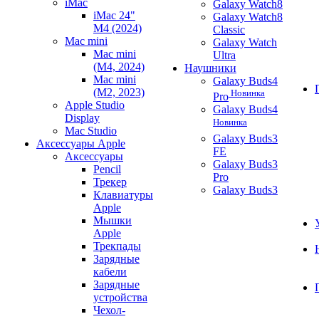
iMac
Galaxy Watch8
iMac 24"
Galaxy Watch8
M4 (2024)
Classic
Mac mini
Galaxy Watch
Mac mini
Ultra
(M4, 2024)
Наушники
Mac mini
Galaxy Buds4
(M2, 2023)
Новинка
Pro
Apple Studio
Galaxy Buds4
Display
Новинка
Mac Studio
Galaxy Buds3
Аксессуары Apple
FE
Аксессуары
Galaxy Buds3
Pencil
Pro
Трекер
Galaxy Buds3
Клавиатуры
Apple
Мышки
Apple
Трекпады
Зарядные
кабели
Зарядные
устройства
Чехол-