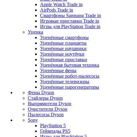
Apple Watch Trade in
AirPods Trade in
Смартфоны Samsung Trade in
Игровые приставки Trade in
Игры для PlayStation Trade in
Уценка
Уценённые смартфоны
Уценённые планшеты
Уценённые наушники
Уценённые ноутбуки
Уценённые приставки
Уценённая бытовая техника
Уценённые фены
Уценённые робот-пылесосы
Уценённые телевизоры
Уценённые парогенераторы
Фены Dyson
Стайлеры Dyson
Выпрямители Dyson
Очистители Dyson
Пылесосы Dyson
Sony
PlayStation 5
Геймпады PS5
Игры для PlayStation 5