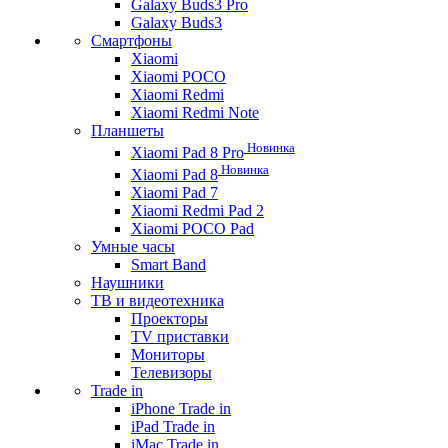
Galaxy Buds3 Pro
Galaxy Buds3
Смартфоны
Xiaomi
Xiaomi POCO
Xiaomi Redmi
Xiaomi Redmi Note
Планшеты
Новинка
Xiaomi Pad 8 Pro
Новинка
Xiaomi Pad 8
Xiaomi Pad 7
Xiaomi Redmi Pad 2
Xiaomi POCO Pad
Умные часы
Smart Band
Наушники
ТВ и видеотехника
Проекторы
TV приставки
Мониторы
Телевизоры
Trade in
iPhone Trade in
iPad Trade in
iMac Trade in