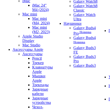
iMac
Galaxy Watch8
iMac 24"
Galaxy Watch8
M4 (2024)
Classic
Mac mini
Galaxy Watch
Mac mini
Ultra
(M4, 2024)
Наушники
Mac mini
Galaxy Buds4
(M2, 2023)
Новинка
Pro
Apple Studio
Galaxy Buds4
Display
Новинка
Mac Studio
Galaxy Buds3
Аксессуары Apple
FE
Аксессуары
Galaxy Buds3
Pencil
Pro
Трекер
Galaxy Buds3
Клавиатуры
Apple
Мышки
Apple
Трекпады
Зарядные
кабели
Зарядные
устройства
Чехол-