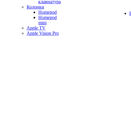
клавиатура
Колонки
Homepod
Homepod
mini
Apple TV
Apple Vision Pro