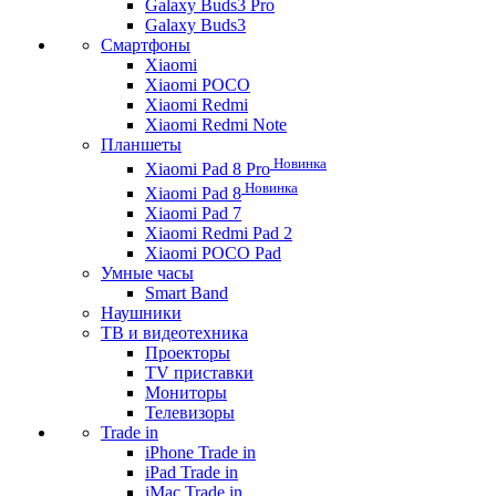
Galaxy Buds3 Pro
Galaxy Buds3
Смартфоны
Xiaomi
Xiaomi POCO
Xiaomi Redmi
Xiaomi Redmi Note
Планшеты
Новинка
Xiaomi Pad 8 Pro
Новинка
Xiaomi Pad 8
Xiaomi Pad 7
Xiaomi Redmi Pad 2
Xiaomi POCO Pad
Умные часы
Smart Band
Наушники
ТВ и видеотехника
Проекторы
TV приставки
Мониторы
Телевизоры
Trade in
iPhone Trade in
iPad Trade in
iMac Trade in