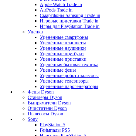
Apple Watch Trade in
AirPods Trade in
Смартфоны Samsung Trade in
Игровые приставки Trade in
Игры для PlayStation Trade in
Уценка
Уценённые смартфоны
Уценённые планшеты
Уценённые наушники
Уценённые ноутбуки
Уценённые приставки
Уценённая бытовая техника
Уценённые фены
Уценённые робот-пылесосы
Уценённые телевизоры
Уценённые парогенераторы
Фены Dyson
Стайлеры Dyson
Выпрямители Dyson
Очистители Dyson
Пылесосы Dyson
Sony
PlayStation 5
Геймпады PS5
Игры для PlayStation 5