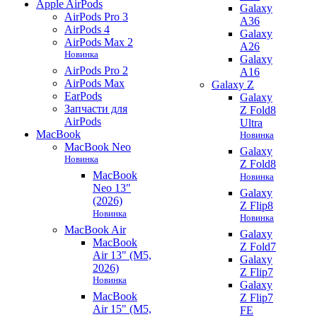
Apple AirPods
Galaxy
AirPods Pro 3
A36
AirPods 4
Galaxy
AirPods Max 2
A26
Новинка
Galaxy
AirPods Pro 2
A16
AirPods Max
Galaxy Z
EarPods
Galaxy
Запчасти для
Z Fold8
AirPods
Ultra
MacBook
Новинка
MacBook Neo
Galaxy
Новинка
Z Fold8
MacBook
Новинка
Neo 13"
Galaxy
(2026)
Z Flip8
Новинка
Новинка
MacBook Air
Galaxy
MacBook
Z Fold7
Air 13" (M5,
Galaxy
2026)
Z Flip7
Новинка
Galaxy
MacBook
Z Flip7
Air 15" (M5,
FE