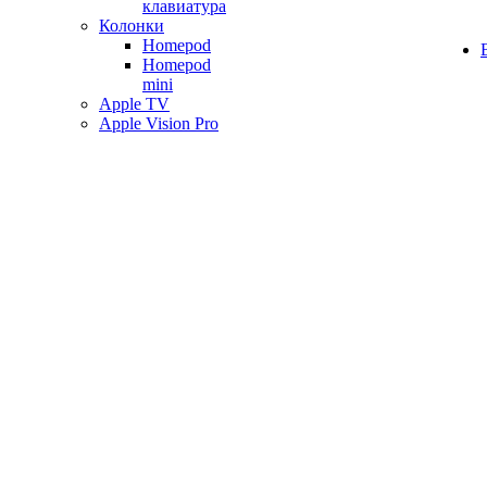
клавиатура
Колонки
Homepod
Homepod
mini
Apple TV
Apple Vision Pro