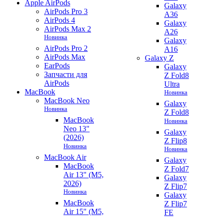
Apple AirPods
Galaxy
AirPods Pro 3
A36
AirPods 4
Galaxy
AirPods Max 2
A26
Новинка
Galaxy
AirPods Pro 2
A16
AirPods Max
Galaxy Z
EarPods
Galaxy
Запчасти для
Z Fold8
AirPods
Ultra
MacBook
Новинка
MacBook Neo
Galaxy
Новинка
Z Fold8
MacBook
Новинка
Neo 13"
Galaxy
(2026)
Z Flip8
Новинка
Новинка
MacBook Air
Galaxy
MacBook
Z Fold7
Air 13" (M5,
Galaxy
2026)
Z Flip7
Новинка
Galaxy
MacBook
Z Flip7
Air 15" (M5,
FE