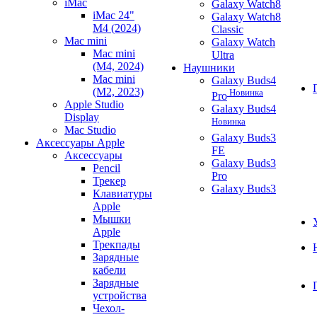
iMac
Galaxy Watch8
iMac 24"
Galaxy Watch8
M4 (2024)
Classic
Mac mini
Galaxy Watch
Mac mini
Ultra
(M4, 2024)
Наушники
Mac mini
Galaxy Buds4
(M2, 2023)
Новинка
Pro
Apple Studio
Galaxy Buds4
Display
Новинка
Mac Studio
Galaxy Buds3
Аксессуары Apple
FE
Аксессуары
Galaxy Buds3
Pencil
Pro
Трекер
Galaxy Buds3
Клавиатуры
Apple
Мышки
Apple
Трекпады
Зарядные
кабели
Зарядные
устройства
Чехол-