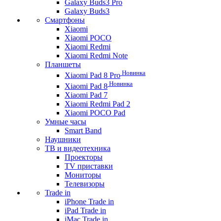
Galaxy Buds3 Pro
Galaxy Buds3
Смартфоны
Xiaomi
Xiaomi POCO
Xiaomi Redmi
Xiaomi Redmi Note
Планшеты
Новинка
Xiaomi Pad 8 Pro
Новинка
Xiaomi Pad 8
Xiaomi Pad 7
Xiaomi Redmi Pad 2
Xiaomi POCO Pad
Умные часы
Smart Band
Наушники
ТВ и видеотехника
Проекторы
TV приставки
Мониторы
Телевизоры
Trade in
iPhone Trade in
iPad Trade in
iMac Trade in