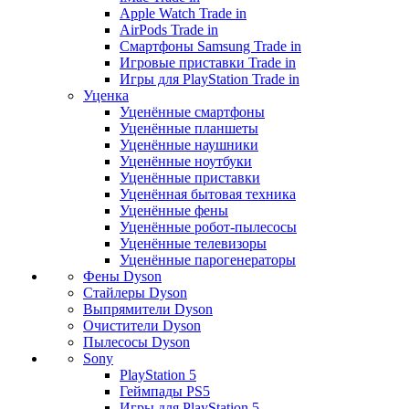
Apple Watch Trade in
AirPods Trade in
Смартфоны Samsung Trade in
Игровые приставки Trade in
Игры для PlayStation Trade in
Уценка
Уценённые смартфоны
Уценённые планшеты
Уценённые наушники
Уценённые ноутбуки
Уценённые приставки
Уценённая бытовая техника
Уценённые фены
Уценённые робот-пылесосы
Уценённые телевизоры
Уценённые парогенераторы
Фены Dyson
Стайлеры Dyson
Выпрямители Dyson
Очистители Dyson
Пылесосы Dyson
Sony
PlayStation 5
Геймпады PS5
Игры для PlayStation 5