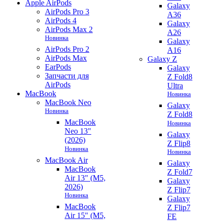
Apple AirPods
Galaxy
AirPods Pro 3
A36
AirPods 4
Galaxy
AirPods Max 2
A26
Новинка
Galaxy
AirPods Pro 2
A16
AirPods Max
Galaxy Z
EarPods
Galaxy
Запчасти для
Z Fold8
AirPods
Ultra
MacBook
Новинка
MacBook Neo
Galaxy
Новинка
Z Fold8
MacBook
Новинка
Neo 13"
Galaxy
(2026)
Z Flip8
Новинка
Новинка
MacBook Air
Galaxy
MacBook
Z Fold7
Air 13" (M5,
Galaxy
2026)
Z Flip7
Новинка
Galaxy
MacBook
Z Flip7
Air 15" (M5,
FE