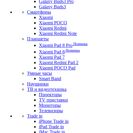
Galaxy Buds3 Pro
Galaxy Buds3
Смартфоны
Xiaomi
Xiaomi POCO
Xiaomi Redmi
Xiaomi Redmi Note
Планшеты
Новинка
Xiaomi Pad 8 Pro
Новинка
Xiaomi Pad 8
Xiaomi Pad 7
Xiaomi Redmi Pad 2
Xiaomi POCO Pad
Умные часы
Smart Band
Наушники
ТВ и видеотехника
Проекторы
TV приставки
Мониторы
Телевизоры
Trade in
iPhone Trade in
iPad Trade in
iMac Trade in