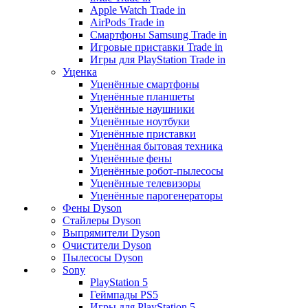
Apple Watch Trade in
AirPods Trade in
Смартфоны Samsung Trade in
Игровые приставки Trade in
Игры для PlayStation Trade in
Уценка
Уценённые смартфоны
Уценённые планшеты
Уценённые наушники
Уценённые ноутбуки
Уценённые приставки
Уценённая бытовая техника
Уценённые фены
Уценённые робот-пылесосы
Уценённые телевизоры
Уценённые парогенераторы
Фены Dyson
Стайлеры Dyson
Выпрямители Dyson
Очистители Dyson
Пылесосы Dyson
Sony
PlayStation 5
Геймпады PS5
Игры для PlayStation 5