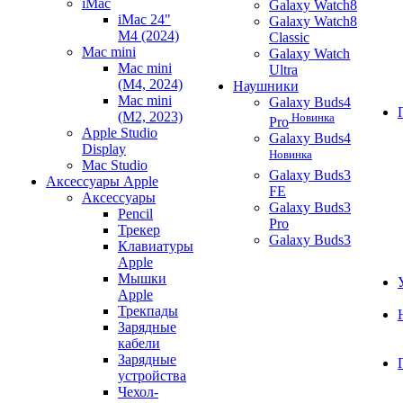
iMac
Galaxy Watch8
iMac 24"
Galaxy Watch8
M4 (2024)
Classic
Mac mini
Galaxy Watch
Mac mini
Ultra
(M4, 2024)
Наушники
Mac mini
Galaxy Buds4
(M2, 2023)
Новинка
Pro
Apple Studio
Galaxy Buds4
Display
Новинка
Mac Studio
Galaxy Buds3
Аксессуары Apple
FE
Аксессуары
Galaxy Buds3
Pencil
Pro
Трекер
Galaxy Buds3
Клавиатуры
Apple
Мышки
Apple
Трекпады
Зарядные
кабели
Зарядные
устройства
Чехол-