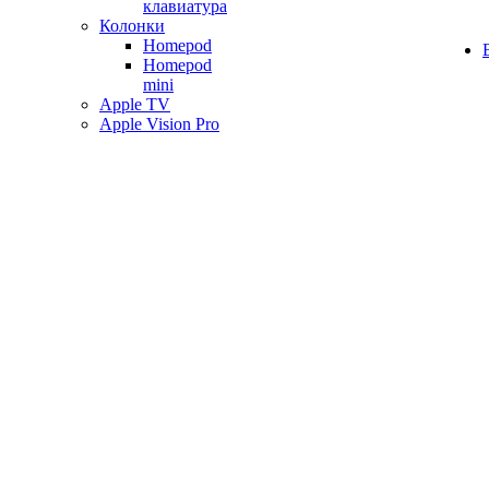
клавиатура
Колонки
Homepod
Homepod
mini
Apple TV
Apple Vision Pro